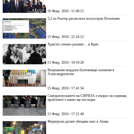
16 Февр. 2016 / 11:49:15
5,2 по Рихтер разлюляха полуостров Пелопонес
15 Февр. 2016 / 21:24:12
Христос отново разпнат… в Крит
15 Февр. 2016 / 19:19:20
Въоръжени кюрдски бунтовници заловени в
Александруполис
15 Февр. 2016 / 17:41:54
Саморазпускането на СИРИЗА е въпрос на седмици,
проблемът е какво ще последва
15 Февр. 2016 / 17:21:40
Фермерски десант обещава хаос в Атина