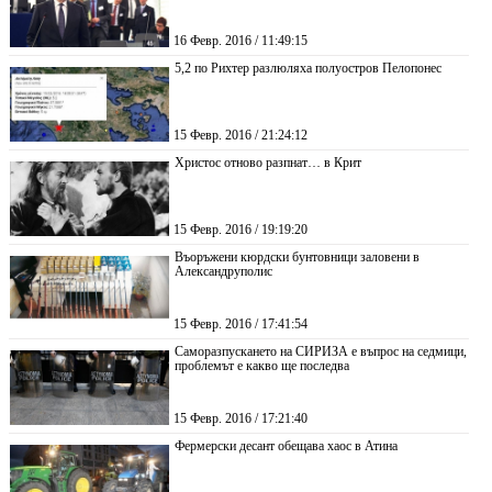
16 Февр. 2016 / 11:49:15
5,2 по Рихтер разлюляха полуостров Пелопонес
15 Февр. 2016 / 21:24:12
Христос отново разпнат… в Крит
15 Февр. 2016 / 19:19:20
Въоръжени кюрдски бунтовници заловени в
Александруполис
15 Февр. 2016 / 17:41:54
Саморазпускането на СИРИЗА е въпрос на седмици,
проблемът е какво ще последва
15 Февр. 2016 / 17:21:40
Фермерски десант обещава хаос в Атина