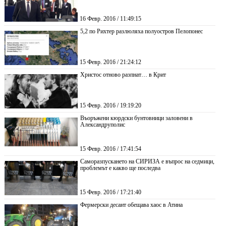
16 Февр. 2016 / 11:49:15
5,2 по Рихтер разлюляха полуостров Пелопонес
15 Февр. 2016 / 21:24:12
Христос отново разпнат… в Крит
15 Февр. 2016 / 19:19:20
Въоръжени кюрдски бунтовници заловени в
Александруполис
15 Февр. 2016 / 17:41:54
Саморазпускането на СИРИЗА е въпрос на седмици,
проблемът е какво ще последва
15 Февр. 2016 / 17:21:40
Фермерски десант обещава хаос в Атина