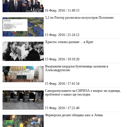
16 Февр. 2016 / 11:49:15
5,2 по Рихтер разлюляха полуостров Пелопонес
15 Февр. 2016 / 21:24:12
Христос отново разпнат… в Крит
15 Февр. 2016 / 19:19:20
Въоръжени кюрдски бунтовници заловени в
Александруполис
15 Февр. 2016 / 17:41:54
Саморазпускането на СИРИЗА е въпрос на седмици,
проблемът е какво ще последва
15 Февр. 2016 / 17:21:40
Фермерски десант обещава хаос в Атина