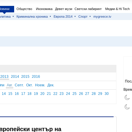
Новини
Общество
Икономика
Девет музи
Светски лабиринт
Медии & Hi Tech
литика
Криминална хроника
Европа 2014
Спорт
mygreece.tv
2013
2014
2015
2016
Пос
ли
Авг.
Септ.
Окт.
Ноем.
Дек.
Врем
14
15
16
17
18
19
20
21
22
23
24
25
26
27
28
29
30
европейски център на