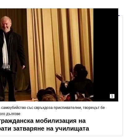
1
 самоубийство със свръхдоза приспивателни, творецът бе
ого дългове
гражданска мобилизация на
рати затваряне на училищата