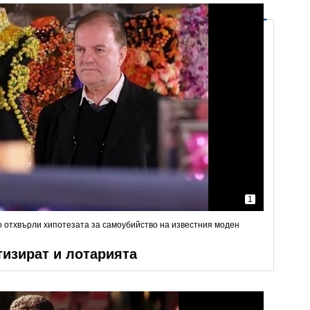
1
о отхвърли хипотезата за самоубийство на известния моден
тизират и лотарията