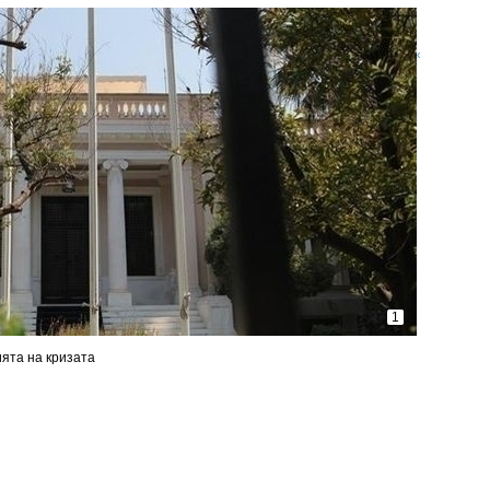
«
1
ията на кризата