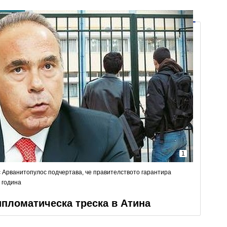
1
Арванитопулос подчертава, че правителството гарантира
 година
пломатическа треска в Атина