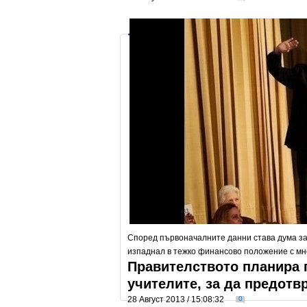
Според първоначалните данни става дума за
изпаднал в тежко финансово положение с мн
Правителството планира 
учителите, за да предотв
28 Август 2013 / 15:08:32
0