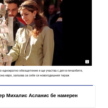
1
о еднократно обезщетение и ще участва с дял в печалбите,
она евро, запазва за себе си новогодишния тираж
ер Михалис Асланис бе намерен