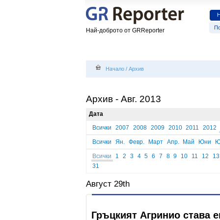
По
Най-доброто от GRReporter
Начало
/
Архив
Архив - Авг. 2013
Дата
Всички
2007
2008
2009
2010
2011
2012
Всички
Ян.
Февр.
Март
Апр.
Май
Юни
Ю
Всички
1
2
3
4
5
6
7
8
9
10
11
12
13
31
Август 29th
Гръцкият Агринио става 