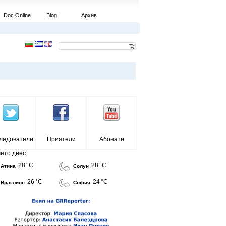
Doc Online
Blog
Архив
ледователи
Приятели
Абонати
ето днес
28 °C
28 °C
Атина
Солун
26 °C
24 °C
Ираклион
София