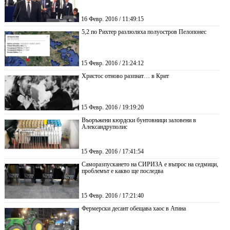
16 Февр. 2016 / 11:49:15
5,2 по Рихтер разлюляха полуостров Пелопонес
15 Февр. 2016 / 21:24:12
Христос отново разпнат… в Крит
15 Февр. 2016 / 19:19:20
Въоръжени кюрдски бунтовници заловени в
Александруполис
15 Февр. 2016 / 17:41:54
Саморазпускането на СИРИЗА е въпрос на седмици,
проблемът е какво ще последва
15 Февр. 2016 / 17:21:40
Фермерски десант обещава хаос в Атина