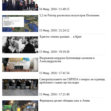
16 Февр. 2016 / 11:49:15
5,2 по Рихтер разлюляха полуостров Пелопонес
15 Февр. 2016 / 21:24:12
Христос отново разпнат… в Крит
15 Февр. 2016 / 19:19:20
Въоръжени кюрдски бунтовници заловени в
Александруполис
15 Февр. 2016 / 17:41:54
Саморазпускането на СИРИЗА е въпрос на седмици,
проблемът е какво ще последва
15 Февр. 2016 / 17:21:40
Фермерски десант обещава хаос в Атина