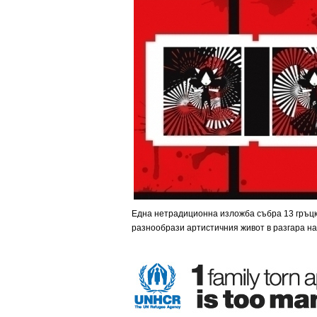
Една нетрадиционна изложба събра 13 гръцки
разнообрази артистичния живот в разгара на