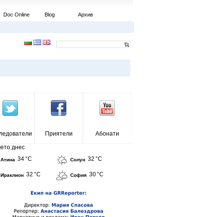
Doc Online
Blog
Архив
ледователи
Приятели
Абонати
ето днес
34 °C
32 °C
Атина
Солун
32 °C
30 °C
Ираклион
София