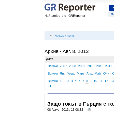
По
Най-доброто от GRReporter
Начало
/
Архив
Архив - Авг. 8, 2013
Дата
Всички
2007
2008
2009
2010
2011
2012
Всички
Ян.
Февр.
Март
Апр.
Май
Юни
Ю
Всички
1
2
3
4
5
6
7
8
9
10
11
12
13
31
Защо токът в Гърция е то
08 Август 2013 / 13:08:32
0