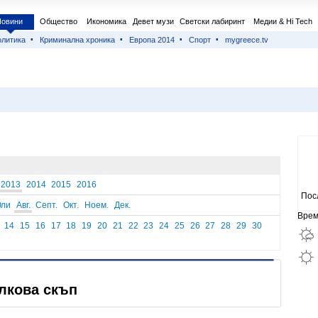
Новини
Общество
Икономика
Девет музи
Светски лабиринт
Медии & Hi Tech
литика
Криминална хроника
Европа 2014
Спорт
mygreece.tv
2013
2014
2015
2016
Пос
ли
Авг.
Септ.
Окт.
Ноем.
Дек.
Врем
14
15
16
17
18
19
20
21
22
23
24
25
26
27
28
29
30
лкова скъп