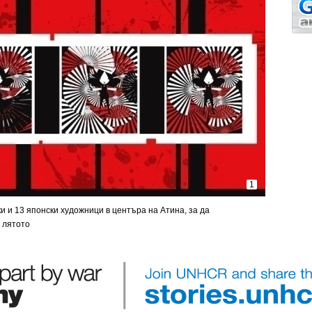
1
 и 13 японски художници в центъра на Атина, за да
 лятото