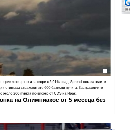
1
 срив четвъртък и затвори с 3,91% спад. Spread-показателите
ии стигнаха страховитите 600 базисни пункта. Застраховките
с около 200 пункта по-високо от CDS на Ирак .
опка на Олимпиакос от 5 месеца без