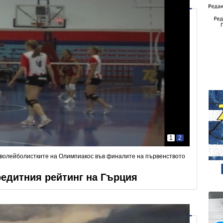
1
2
 волейболистките на Олимпиакос във финалите на първенството
редитния рейтинг на Гърция