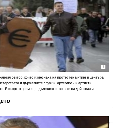
1
жавния сектор, които излезнаха на протестен митинг в центъра
нистерствата и държавните служби, археолози и артисти
то. В същото време продължават стачните си действия и
щето