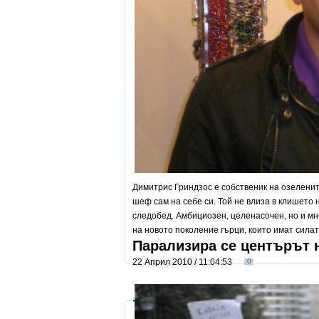
Димитрис Гриндзос е собственик на озелените
шеф сам на себе си. Той не влиза в клишето 
следобед. Амбициозен, целенасочен, но и м
на новото поколение гърци, които имат сила
Парализира се центърът н
22 Април 2010 / 11:04:53
0