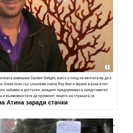
1
лната компания Garden Delight, която е плод на мечтата му да е
на Greek lover със слънчеви очила Rey Ban и фрапе в ръка в пет
ного забавен и достъпен, младият предприемач е представител
та и възможностите да променят лицето на страната си.
а Атина заради стачки