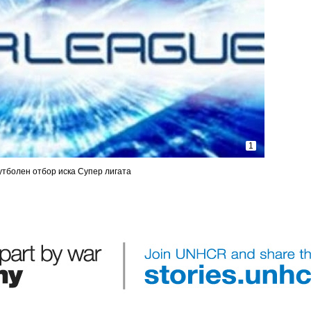
1
утболен отбор иска Супер лигата