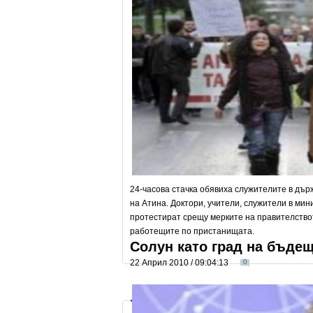
24-часова стачка обявиха служителите в дър
на Атина. Доктори, учители, служители в ми
протестират срещу мерките на правителство
работещите по пристанищата.
Солун като град на бъде
22 Април 2010 / 09:04:13
0