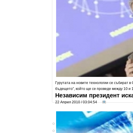
Гурутата на новите технологии се събират в
бъдещето”, който ще се проведе между 10 и 
Независим президент иск
22 Април 2010 / 03:04:54
0