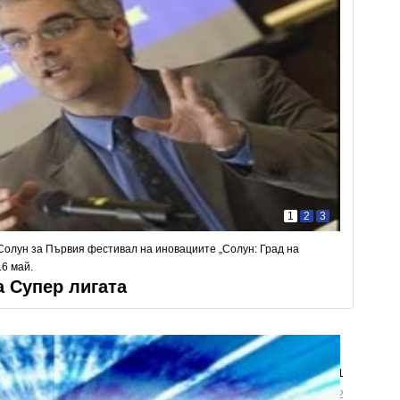
1
2
3
 Солун за Първия фестивал на иновациите „Солун: Град на
16 май.
а Супер лигата
1
2