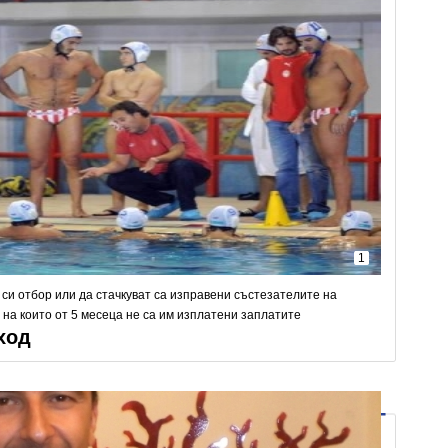
1
си отбор или да стачкуват са изправени състезателите на
 на които от 5 месеца не са им изплатени заплатите
ход