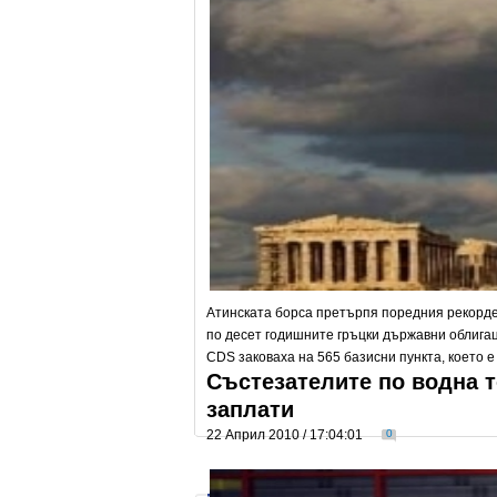
Атинската борса претърпя поредния рекорден
по десет годишните гръцки държавни облигац
CDS заковаха на 565 базисни пункта, което е 
Състезателите по водна т
заплати
22 Април 2010 / 17:04:01
0