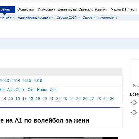
Новини
Общество
Икономика
Девет музи
Светски лабиринт
Медии & Hi Tech
литика
Криминална хроника
Европа 2014
Спорт
mygreece.tv
2013
2014
2015
2016
Пос
ли
Авг.
Септ.
Окт.
Ноем.
Дек.
Врем
14
15
16
17
18
19
20
21
22
23
24
25
26
27
28
29
30
 на А1 по волейбол за жени