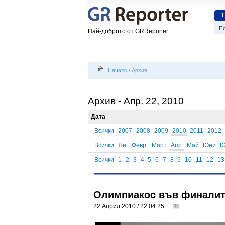
По
Най-доброто от GRReporter
Начало
/
Архив
Архив - Апр. 22, 2010
Дата
Всички
2007
2008
2009
2010
2011
2012
Всички
Ян.
Февр.
Март
Апр.
Май
Юни
Ю
Всички
1
2
3
4
5
6
7
8
9
10
11
12
13
Олимпиакос във финалите
22 Април 2010 / 22:04:25
0