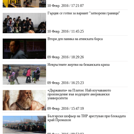
10 Февр. 2016 / 17:21:07
Гърция се готви за вариант "затворени граници"
10 Февр. 2016 / 11:45:25
Втори ден паника на атинската борса
09 Февр. 2016 / 18:29:26
Невръстните жертви на бежанската криза
09 Февр. 2016 / 16:25:23
«Държавата» на Платон: Най-изучаваното
произведение във водещите американски
университети
09 Февр. 2016 / 15:47:19
Български шофьор на ТИР арестуван при блокадата
край Промахон