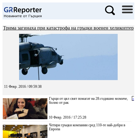
Трима загинаха при катастрофа на гръцки военен хеликоптер
11 Февр. 2016 / 09:59:38
Гърци от цял свят помагат на 28-годишно момиче,
«
болно от рак
10 Февр. 2016 / 17:25:28
Четири гръцки компании сред 110-те най-добри в
Европа