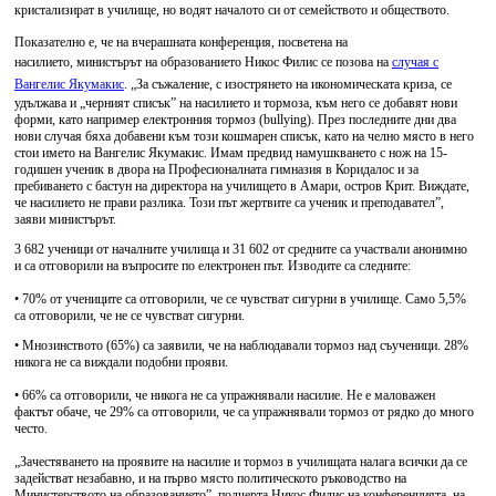
кристализират в училище, но водят началото си от семейството и обществото.
Показателно е, че на вчерашната конференция, посветена на
насилието, министърът на образованието Никос Филис се позова на
случая с
Вангелис Якумакис
. „За съжаление, с изострянето на икономическата криза, се
удължава и „черният списък” на насилието и тормоза, към него се добавят нови
форми, като например електронния тормоз (bullying). През последните дни два
нови случая бяха добавени към този кошмарен списък, като на челно място в него
стои името на Вангелис Якумакис. Имам предвид намушкването с нож на 15-
годишен ученик в двора на Професионалната гимназия в Коридалос и за
пребиването с бастун на директора на училището в Амари, остров Крит. Виждате,
че насилието не прави разлика. Този път жертвите са ученик и преподавател”,
заяви министърът.
3 682 ученици от началните училища и 31 602 от средните са участвали анонимно
и са отговорили на въпросите по електронен път. Изводите са следните:
• 70% от учениците са отговорили, че се чувстват сигурни в училище. Само 5,5%
са отговорили, че не се чувстват сигурни.
• Мнозинството (65%) са заявили, че на наблюдавали тормоз над съученици. 28%
никога не са виждали подобни прояви.
• 66% са отговорили, че никога не са упражнявали насилие. Не е маловажен
фактът обаче, че 29% са отговорили, че са упражнявали тормоз от рядко до много
често.
„Зачестяването на проявите на насилие и тормоз в училищата налага всички да се
задействат незабавно, и на първо място политическото ръководство на
Министерството на образованието”, подчерта Никос Филис на конференцията, на