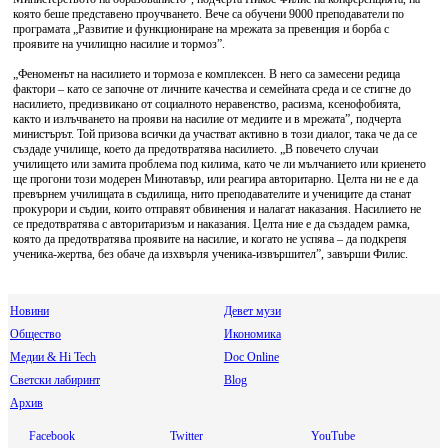
която беше представено проучването. Вече са обучени 9000 преподаватели по
програмата „Развитие и функциониране на мрежата за превенция и борба с
проявите на училищно насилие и тормоз”.
„Феноменът на насилието и тормоза е комплексен. В него са замесени редица
фактори – като се започне от личните качества и семейната среда и се стигне до
насилието, предизвикано от социалното неравенство, расизма, ксенофобията,
както и излъчването на прояви на насилие от медиите и в мрежата”, подчерта
министърът. Той призова всички да участват активно в този диалог, така че да се
създаде училище, което да предотвратява насилието. „В повечето случаи
училището или замита проблема под килима, като че ли мълчанието или криенето
ще прогони този модерен Минотавър, или реагира авторитарно. Целта ни не е да
превърнем училищата в съдилища, нито преподавателите и учениците да станат
прокурори и съдии, които отправят обвинения и налагат наказания. Насилието не
се предотвратява с авторитаризъм и наказания. Целта ние е да създадем рамка,
която да предотвратява проявите на насилие, и когато не успява – да подкрепя
ученика-жертва, без обаче да изхвърля ученика-извършител”, завърши Филис.
Новини
Девет музи
Общество
Икономика
Медии & Hi Tech
Doc Online
Светски лабиринт
Blog
Архив
Facebook
Twitter
YouTube