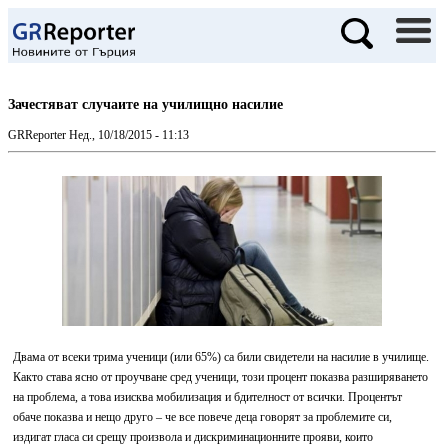
Зачестяват случаите на училищно насилие
GRReporter
Нед., 10/18/2015 - 11:13
Двама от всеки трима ученици (или 65%) са били свидетели на насилие
в училище
.
Както става ясно от проучване сред ученици, този процент показва разширяването
на проблема, а това изисква
мобилизация
и бдителност от
всички. Процентът
обаче показва и нещо друго – че все повече деца говорят за проблемите си,
издигат гласа си срещу произвола и дискриминационните прояви, които