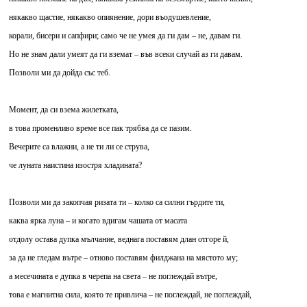
някакво щастие, някакво опиянение, дори въодушевление,
корали, бисери и сапфири; само че не умея да ги дам – не, давам ги.
Но не знам дали умеят да ги вземат – във всеки случай аз ги давам.
Позволи ми да дойда със теб.
Момент, да си взема жилетката,
в това променливо време все пак трябва да се пазим.
Вечерите са влажни, а не ти ли се струва,
че луната наистина изостря хладината?
Позволи ми да закопчая ризата ти – колко са силни гърдите ти,
каква ярка луна – и когато вдигам чашата от масата
отдолу остава дупка мълчание, веднага поставям длан отгоре й,
за да не гледам вътре – отново поставям филджана на мястото му;
а месечината е дупка в черепа на света – не поглеждай вътре,
това е магнитна сила, която те привлича – не поглеждай, не поглеждай,