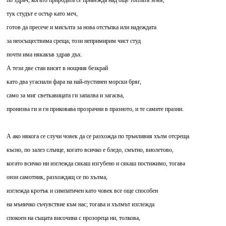
по здрач, когато природата се привежда над още топлата земя,
тук студът е остър като меч,
готов да пресече и мисълта за нова отстъпка или надеждата
за неосъществима среща; този непримирим чист студ
почти има някакъв здрав дъх.
А тези две стаи висят в нощния безкрай
като два угаснали фара на най-пустинен морски бряг,
само за миг светкавицата ги запалва и загасва,
пронизва ги и ги приковава прозрачни в празното, и те самите празни.
А ако някога се случи човек да се разхожда по трънливия хълм отсреща
късно, по залез слънце, когато всичко е бледо, смътно, виолетово,
когато всичко ни изглежда сякаш изгубено и сякаш постижимо, тогава
онзи самотник, разхождащ се по хълма,
изглежда кротък и симпатичен като човек все още способен
на мъничко съчувствие към нас; тогава и хълмът изглежда
спокоен на същата височина с прозореца ни, толкова,