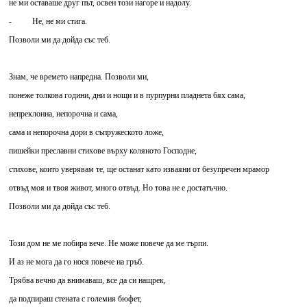
не ми оставаше друг път, освен този нагоре и надолу.
- Не, не ми стига.
Позволи ми да дойда със теб.
Знам, че времето напредна. Позволи ми,
понеже толкова години, дни и нощи и в пурпурни пладнета бях сама,
непреклонна, непорочна и сама,
сама и непорочна дори в съпружеското ложе,
пишейки преславни стихове върху коляното Господне,
стихове, които уверявам те, ще останат като изваяни от безупречен мрамор
отвъд моя и твоя живот, много отвъд. Но това не е достатъчно.
Позволи ми да дойда със теб.
Този дом не ме побира вече. Не може повече да ме търпи.
И аз не мога да го нося повече на гръб.
Трябва вечно да внимаваш, все да си нащрек,
да подпираш стената с големия бюфет,