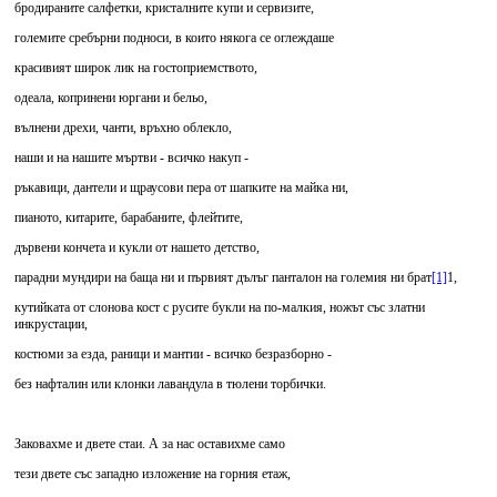
бродираните салфетки, кристалните купи и сервизите,
големите сребърни подноси, в които някога се оглеждаше
красивият широк лик на гостоприемството,
одеала, копринени юргани и бельо,
вълнени дрехи, чанти, връхно облекло,
наши и на нашите мъртви - всичко накуп -
ръкавици, дантели и щраусови пера от шапките на майка ни,
пианото, китарите, барабаните, флейтите,
дървени кончета и кукли от нашето детство,
парадни мундири на баща ни и първият дълъг панталон на големия ни брат
[1]
1,
кутийката от слонова кост с русите букли на по-малкия, ножът със златни
инкрустации,
костюми за езда, раници и мантии - всичко безразборно -
без нафталин или клонки лавандула в тюлени торбички.
Заковахме и двете стаи. А за нас оставихме само
тези двете със западно изложение на горния етаж,