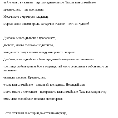
чуйте какво ви казвам – ще пропаднете вътре. Такова главозамайване
красиво, леко – ще пропаднеш.
Месечината е мраморен кладенец,
мърдат сенки и неми криле, загадъчни гласове – не ги ли чувате?
Дълбоко, много дълбоко е пропадането,
дълбоко, много дълбоко е издигането,
въздушната статуя плътна между отворените си криле.
Дълбоко, много дълбоко е безпощадното благодеяние на тишината –
трептящи фойерверки на брега отсреща, тъй както се люлееш в собственото си
вълнение -
океанско дихание. Красиво, леко
е това главозамайване – внимавай, ще паднеш. Не гледай мен,
моето място е люлеенето – прекрасното главозамайване. Така всяка привечер
имам леко главоболие, някакъв световъртеж.
Често отскачам за аспирин до аптеката отсреща,