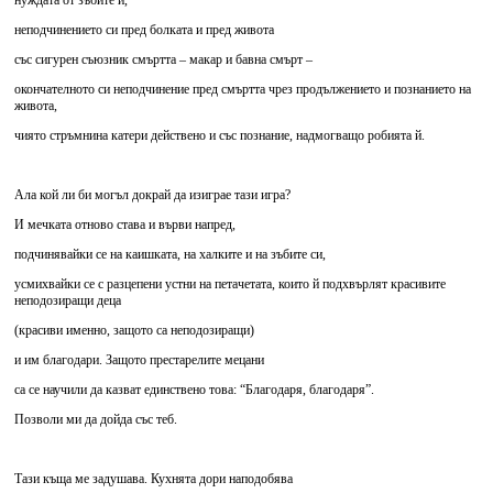
нуждата от зъбите й,
неподчинението си пред болката и пред живота
със сигурен съюзник смъртта – макар и бавна смърт –
окончателното си неподчинение пред смъртта чрез продължението и познанието на
живота,
чиято стръмнина катери действено и със познание, надмогващо робията й.
Ала кой ли би могъл докрай да изиграе тази игра?
И мечката отново става и върви напред,
подчинявайки се на каишката, на халките и на зъбите си,
усмихвайки се с разцепени устни на петачетата, които й подхвърлят красивите
неподозиращи деца
(красиви именно, защото са неподозиращи)
и им благодари. Защото престарелите мецани
са се научили да казват единствено това: “Благодаря, благодаря”.
Позволи ми да дойда със теб.
Тази къща ме задушава. Кухнята дори наподобява