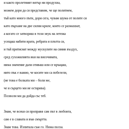
и както пролетният вятър ни продухва,
можем дори да си представим, че ще политнем,
тъй като много пъти, дори сега, чувам шума от полите си
като пърхане на две силни криле, които се размахват,
а когато се затвориш в този звук на летежа
усещаш набити врата, ребрата и плътта си,
и тъй притиснат между мускулите на синия въздух,
сред сухожилията яки на височината,
няма значение дали отиваш или се връщаш,
нито пък е важно, че косите ми са побелели,
(не това е болката ми – боли ме,
че и сърцето ми не остарява).
Позволи ми да дойда със теб.
Знам, че всеки си проправя сам път в любовта,
сам е в славата и във смъртта.
Знам това. Изпитала съм го. Няма полза.