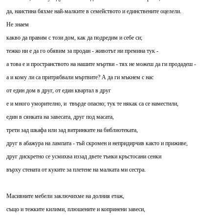
да, наистина бяхме най-малките в семейството и единствените оцелели.
Не знаем
какво да правим с този дом, как да подредим и себе си;
тежко ни е да го обявим за продан - животът ни премина тук -
а това е и пространството на нашите мъртви - тях не можеш да ги продадеш -
а и кому ли са притрябвали мъртвите? А да ги мъкнем с нас
от един дом в друг, от един квартал в друг
е и много уморително, и твърде опасно; тук те някак са се наместили,
един в сянката на завесата, друг под масата,
трети зад шкафа или зад витринките на библиотеката,
друг в абажура на лампата - тъй скромен и непридирчив както и приживе,
друг дискретно се усмихва иззад двете тънки кръстосани сенки
върху стената от куките за плетене на малката ми сестра.
Масивните мебели заключихме на долния етаж,
също и тежките килими, плюшените и копринени завеси,