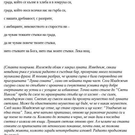
града, който се кълне в хляба и в юмрука си,
града, който носи всички нас на гърба си,
с нашата дребнавост, с разприте,
с амбициите, невежеството и старостта ни –
да чувам тежките стъпки на града,
да не чувам повече твоите стъпки,
нито стъпките на Бога, нито пък моите стъпки. Лека нощ.
(Стаята помръква. Изглежда облак е закрил луната. Изведнъж, сякаш
невидима ръка е усилила радиото в съседния бар, прозвучава много позната
музикална фраза. И тогава разбрах, че цялата сцена е била съпроводена от
приглушената “Лунна соната”, само от нейната първа част. Сега Младежът
сигурно слиза по стълбите с иронична и съчувствена усмивка върху добре
очертаните му устни и с усещане за избавление. Точно като стигне до “Свети
Никола” преди да слезе по мраморната стълба ще се изсмее – със силен,
невъздържан смях. Смехът му съвсем няма да прозвучи неуместно под лунната
светлина. Може би единственото неуместно ще бъде, че не е никак неуместен.
След малко Младежът ще сепне, ще стане сериозен и ще каже: “Упадъкът на
една епоха”. Така, вече напълно притихнал, отново ще разкопчае ризата си и
ще поеме по пътя си. Колкото до жената в черно, не зная дали в последна
сметка е излязла от къщи. Лунният светлик отново грее. А в ъглите на стаята
сенките са притиснати от непоносимо покаяние, почти гняв, не толкова
заради живота, колкото заради непотребната изповед. Радиото продължава