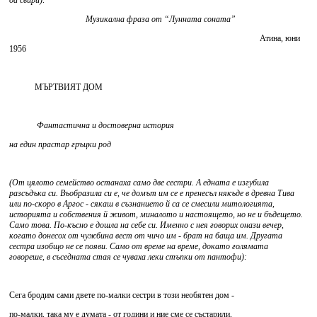
да свири):
Музикална фраза от “Лунната соната”
Атина, юни
1956
МЪРТВИЯТ ДОМ
Фантастична и достоверна история
на един прастар гръцки род
(От цялото семейство останаха само две сестри. А едната е изгубила
разсъдъка си. Въобразила си е, че домът им се е пренесъл някъде в древна Тива
или по-скоро в Аргос - сякаш в съзнанието й са се смесили митологията,
историята и собствения й живот, миналото и настоящето, но не и бъдещето.
Само това. По-късно е дошла на себе си. Именно с нея говорих онази вечер,
когато донесох от чужбина вест от чичо им - брат на баща им. Другата
сестра изобщо не се появи. Само от време на време, докато голямата
говореше, в съседната стая се чуваха леки стъпки от пантофи):
Сега бродим сами двете по-малки сестри в този необятен дом -
по-малки, така му е думата - от години и ние сме се състарили,