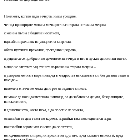
Понякога, когато пада вечерта, имам усещане,
че под прозорците минава мечкарят със старата нетежала мецана
с козина пълна с бодили и осилчета,
вдигайки прахоляк из улиците на квартала,
облак пустинен прахоляк, прекадяващ здрача,
а децата са се прибрали по домовете за вечеря и не ги пускат да излязат навън,
макар че отгатват зад стените вървежа на старата мецана –
а уморена мечката върви напред в мъдростта на самотата си, без да знае защо и
накъде –
натежала е, вече не може да играе на задните си нозе,
не може да носи дантелената шапчица, за да забавлява децата, безделниците,
взискателните,
и единственото, което иска, е да полегне на земята,
оставяйки се да я газят по корема, играейки така последната си игра,
показвайки огромната си сила да се оттегли,
неподчинението си пред интересите на другите, пред халките на носа й, пред