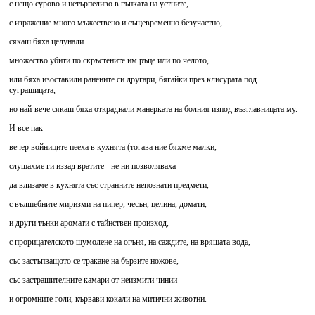
с нещо сурово и нетърпеливо в гънката на устните,
с изражение много мъжествено и същевременно безучастно,
сякаш бяха целунали
множество убити по скръстените им ръце или по челото,
или бяха изоставили ранените си другари, бягайки през клисурата под
суграшицата,
но най-вече сякаш бяха откраднали манерката на болния изпод възглавницата му.
И все пак
вечер войниците пееха в кухнята (тогава ние бяхме малки,
слушахме ги иззад вратите - не ни позволяваха
да влизаме в кухнята със странните непознати предмети,
с вълшебните миризми на пипер, чесън, целина, домати,
и други тънки аромати с тайнствен произход,
с прорицателското шумолене на огъня, на саждите, на врящата вода,
със застъпващото се тракане на бързите ножове,
със застрашителните камари от неизмити чинии
и огромните голи, кървави кокали на митични животни.