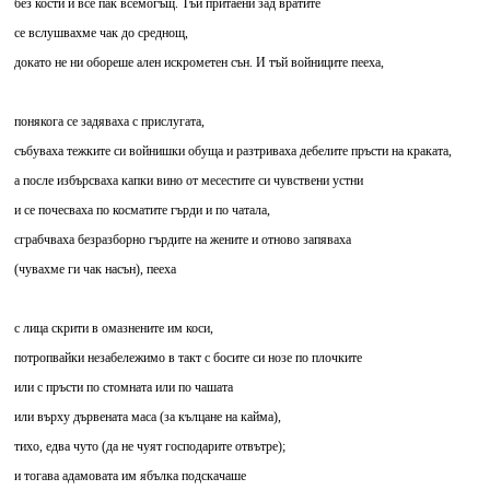
без кости и все пак всемогъщ. Тъй притаени зад вратите
се вслушвахме чак до среднощ,
докато не ни обореше ален искрометен сън. И тъй войниците пееха,
понякога се задяваха с прислугата,
събуваха тежките си войнишки обуща и разтриваха дебелите пръсти на краката,
а после избърсваха капки вино от месестите си чувствени устни
и се почесваха по косматите гърди и по чатала,
сграбчваха безразборно гърдите на жените и отново запяваха
(чувахме ги чак насън), пееха
с лица скрити в омазнените им коси,
потропвайки незабележимо в такт с босите си нозе по плочките
или с пръсти по стомната или по чашата
или върху дървената маса (за кълцане на кайма),
тихо, едва чуто (да не чуят господарите отвътре);
и тогава адамовата им ябълка подскачаше