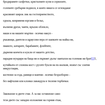
бродираните салфетки, кристалните купи и сервизите,
големите сребърни подноси, в които някога се оглеждаше
красивият широк лик на гостоприемството,
одеала, копринени юргани и бельо,
вълнени дрехи, чанти, връхно облекло,
наши и на нашите мъртви - всичко накуп -
ръкавици, дантели и щраусови пера от шапките на майка ни,
пианото, китарите, барабаните, флейтите,
дървени кончета и кукли от нашето детство,
парадни мундири на баща ни и първият дълъг панталон на големия ни брат
[1]
1,
кутийката от слонова кост с русите букли на по-малкия, ножът със златни
инкрустации,
костюми за езда, раници и мантии - всичко безразборно -
без нафталин или клонки лавандула в тюлени торбички.
Заковахме и двете стаи. А за нас оставихме само
тези двете със западно изложение на горния етаж,