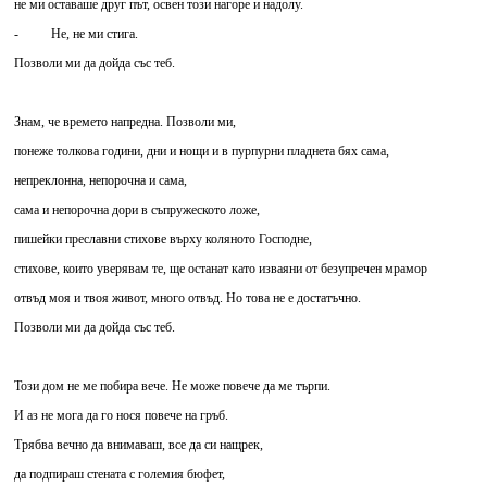
не ми оставаше друг път, освен този нагоре и надолу.
- Не, не ми стига.
Позволи ми да дойда със теб.
Знам, че времето напредна. Позволи ми,
понеже толкова години, дни и нощи и в пурпурни пладнета бях сама,
непреклонна, непорочна и сама,
сама и непорочна дори в съпружеското ложе,
пишейки преславни стихове върху коляното Господне,
стихове, които уверявам те, ще останат като изваяни от безупречен мрамор
отвъд моя и твоя живот, много отвъд. Но това не е достатъчно.
Позволи ми да дойда със теб.
Този дом не ме побира вече. Не може повече да ме търпи.
И аз не мога да го нося повече на гръб.
Трябва вечно да внимаваш, все да си нащрек,
да подпираш стената с големия бюфет,