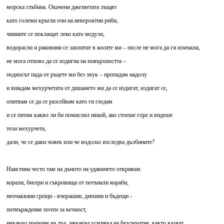
морска глъбина. Окачени джезветата лъщят
като големи кръгли очи на невероятни риби,
чиниите се поклащат леко като медузи,
водорасли и раковини се заплитат в косите ми – после не мога да ги измъкна,
не мога отново да се издигна на повърхността –
подносът пада от ръцете ми без звук – пропадам надолу
и виждам мехурчетата от дишането ми да се издигат, издигат се,
опитвам се да се разсейвам като ги гледам
и се питам какво ли би помислил някой, ако стоеше горе и видеше
тези мехурчета,
дали, че се дави човек или че водолаз изследва дълбините?
Наистина често там на дъното на удавянето откривам
корали, бисери и съкровища от потънали кораби,
неочаквани срещи - вчерашни, днешни и бъдещи -
потвърждение почти за вечност,
някакво поемане на дъх, някаква усмивка на безсмъртие, както казват,