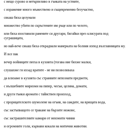
с нещо сурово и нетърпеливо в гънката на устните,
с изражение много мъжествено и същевременно безучастно,
сякаш бяха целунали
множество убити по скръстените им ръце или по челото,
или бяха изоставили ранените си другари, бягайки през клисурата под
суграшицата,
но най-вече сякаш бяха откраднали манерката на болния изпод възглавницата му.
И все пак
вечер войниците пееха в кухнята (тогава ние бяхме малки,
слушахме ги иззад вратите - не ни позволяваха
да влизаме в кухнята със странните непознати предмети,
с вълшебните миризми на пипер, чесън, целина, домати,
и други тънки аромати с тайнствен произход,
с прорицателското шумолене на огъня, на саждите, на врящата вода,
със застъпващото се тракане на бързите ножове,
със застрашителните камари от неизмити чинии
и огромните голи, кървави кокали на митични животни.