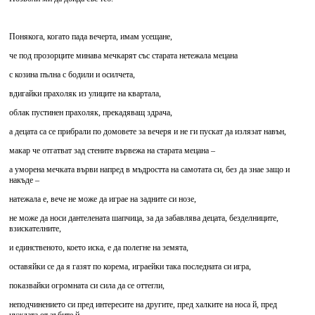
Понякога, когато пада вечерта, имам усещане,
че под прозорците минава мечкарят със старата нетежала мецана
с козина пълна с бодили и осилчета,
вдигайки прахоляк из улиците на квартала,
облак пустинен прахоляк, прекадяващ здрача,
а децата са се прибрали по домовете за вечеря и не ги пускат да излязат навън,
макар че отгатват зад стените вървежа на старата мецана –
а уморена мечката върви напред в мъдростта на самотата си, без да знае защо и
накъде –
натежала е, вече не може да играе на задните си нозе,
не може да носи дантелената шапчица, за да забавлява децата, безделниците,
взискателните,
и единственото, което иска, е да полегне на земята,
оставяйки се да я газят по корема, играейки така последната си игра,
показвайки огромната си сила да се оттегли,
неподчинението си пред интересите на другите, пред халките на носа й, пред