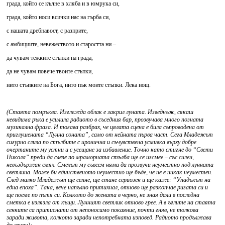
града, който се кълне в хляба и в юмрука си,
града, който носи всички нас на гърба си,
с нашата дребнавост, с разприте,
с амбициите, невежеството и старостта ни –
да чувам тежките стъпки на града,
да не чувам повече твоите стъпки,
нито стъпките на Бога, нито пък моите стъпки. Лека нощ.
(Стаята помръква. Изглежда облак е закрил луната. Изведнъж, сякаш
невидима ръка е усилила радиото в съседния бар, прозвучава много позната
музикална фраза. И тогава разбрах, че цялата сцена е била съпроводена от
приглушената “Лунна соната”, само от нейната първа част. Сега Младежът
сигурно слиза по стълбите с иронична и съчувствена усмивка върху добре
очертаните му устни и с усещане за избавление. Точно като стигне до “Свети
Никола” преди да слезе по мраморната стълба ще се изсмее – със силен,
невъздържан смях. Смехът му съвсем няма да прозвучи неуместно под лунната
светлина. Може би единственото неуместно ще бъде, че не е никак неуместен.
След малко Младежът ще сепне, ще стане сериозен и ще каже: “Упадъкът на
една епоха”. Така, вече напълно притихнал, отново ще разкопчае ризата си и
ще поеме по пътя си. Колкото до жената в черно, не зная дали в последна
сметка е излязла от къщи. Лунният светлик отново грее. А в ъглите на стаята
сенките са притиснати от непоносимо покаяние, почти гняв, не толкова
заради живота, колкото заради непотребната изповед. Радиото продължава