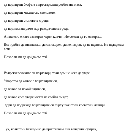
да подпираш бюфета с престарялата резбована маса,
да подпираш масата със столовете,
да подпираш столовете с ръце,
да подпъхваш рамо под разкрачената греда.
А пианото е като затворен черен ковчег. Не смееш да го отвориш.
Все трябва да внимаваш, да си нащрек, да не паднат, да не паднеш. Не издържам
вече.
Позволи ми да дойда със теб.
Въпреки всичките си мъртъвци, този дом не иска да умре.
Упорства да живее с мъртъвците си,
да живее от покойниците си,
да живее чрез увереността на свойта смърт,
дори да подрежда мъртъвците си върху паянтови кревати и лавици.
Позволи ми да дойда със теб.
Тук, колкото и безшумно да пристъпвам във вечерния сумрак,