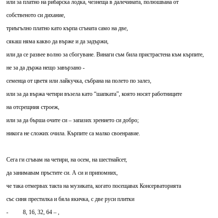
или за платно на рибарска лодка, чезнеща в далечината, полюшвана от
собственото си дихание,
триъгълно платно като кърпа сгъната само на две,
сякаш няма какво да върже и да задържи,
или да се развее волно за сбогуване. Винаги съм била пристрастена към кърпите,
не за да държа нещо завързано -
семенца от цветя или лайкучка, събрана на полето по залез,
или за да вържа четири възела като “шапката”, която носят работниците
на отсрещния строеж,
или за да бърша очите си – запазих зрението си добро;
никога не сложих очила. Кърпите са малко своенравие.
Сега ги сгъвам на четири, на осем, на шестнайсет,
да занимавам пръстите си. А си и припомних,
че така отмервах такта на музиката, когато посещавах Консерваторията
със синя престилка и бяла якичка, с две руси плитки
- 8, 16, 32, 64 – ,