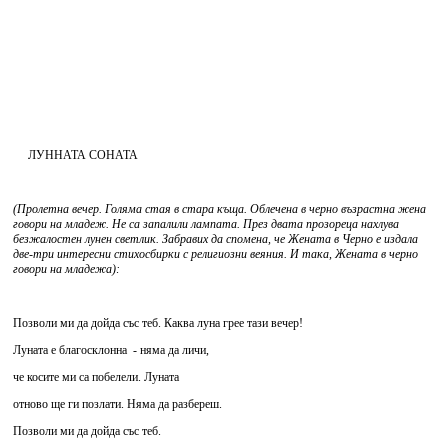
ЛУННАТА СОНАТА
(Пролетна вечер. Голяма стая в стара къща. Облечена в черно възрастна жена
говори на младеж. Не са запалили лампата. През двата прозореца нахлува
безжалостен лунен светлик. Забравих да спомена, че Жената в Черно е издала
две-три интересни стихосбирки с религиозни веяния. И така, Жената в черно
говори на младежа):
Позволи ми да дойда със теб. Каква луна грее тази вечер!
Луната е благосклонна - няма да личи,
че косите ми са побелели. Луната
отново ще ги позлати. Няма да разбереш.
Позволи ми да дойда със теб.