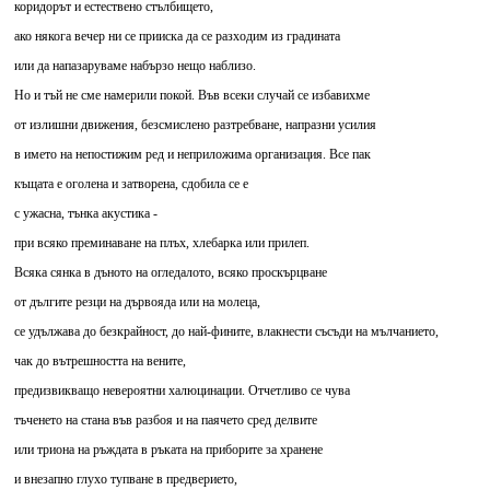
коридорът и естествено стълбището,
ако някога вечер ни се прииска да се разходим из градината
или да напазаруваме набързо нещо наблизо.
Но и тъй не сме намерили покой. Във всеки случай се избавихме
от излишни движения, безсмислено разтребване, напразни усилия
в името на непостижим ред и неприложима организация. Все пак
къщата е оголена и затворена, сдобила се е
с ужасна, тънка акустика -
при всяко преминаване на плъх, хлебарка или прилеп.
Всяка сянка в дъното на огледалото, всяко проскърцване
от дългите резци на дървояда или на молеца,
се удължава до безкрайност, до най-фините, влакнести съсъди на мълчанието,
чак до вътрешността на вените,
предизвикващо невероятни халюцинации. Отчетливо се чува
тъченето на стана във разбоя и на паячето сред делвите
или триона на ръждата в ръката на приборите за хранене
и внезапно глухо тупване в предверието,