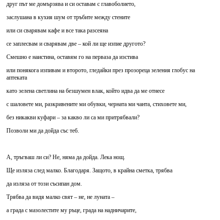
друг път ме домързява и си оставам с главоболието,
заслушана в кухия шум от тръбите между стените
или си сварявам кафе и все така разсеяна
се заплесвам и сварявам две – кой ли ще изпие другото?
Смешно е наистина, оставям го на перваза да изстива
или понякога изпивам и второто, гледайки през прозореца зеления глобус на
аптеката
като зелена светлина на безшумен влак, който идва да ме отнесе
с шаловете ми, разкривените ми обувки, черната ми чанта, стиховете ми,
без никакви куфари – за какво ли са ми притрябвали?
Позволи ми да дойда със теб.
А, тръгваш ли си? Не, няма да дойда. Лека нощ.
Ще изляза след малко. Благодаря. Защото, в крайна сметка, трябва
да изляза от този съсипан дом.
Трябва да видя малко свят – не, не луната –
а града с мазолестите му ръце, града на надничарите,