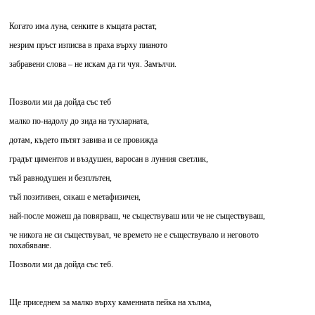
Когато има луна, сенките в къщата растат,
незрим пръст изписва в праха върху пианото
забравени слова – не искам да ги чуя. Замълчи.
Позволи ми да дойда със теб
малко по-надолу до зида на тухларната,
дотам, където пътят завива и се провижда
градът циментов и въздушен, варосан в лунния светлик,
тъй равнодушен и безплътен,
тъй позитивен, сякаш е метафизичен,
най-после можеш да повярваш, че съществуваш или че не съществуваш,
че никога не си съществувал, че времето не е съществувало и неговото
похабяване.
Позволи ми да дойда със теб.
Ще приседнем за малко върху каменната пейка на хълма,