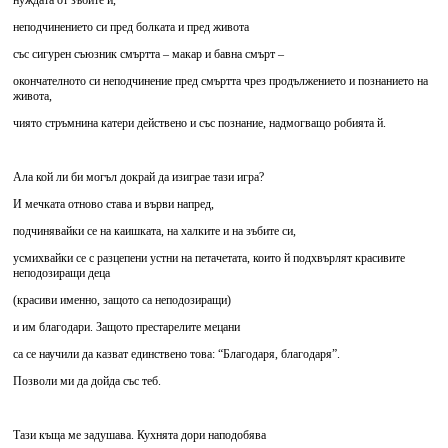
нуждата от зъбите й,
неподчинението си пред болката и пред живота
със сигурен съюзник смъртта – макар и бавна смърт –
окончателното си неподчинение пред смъртта чрез продължението и познанието на
живота,
чиято стръмнина катери действено и със познание, надмогващо робията й.
Ала кой ли би могъл докрай да изиграе тази игра?
И мечката отново става и върви напред,
подчинявайки се на каишката, на халките и на зъбите си,
усмихвайки се с разцепени устни на петачетата, които й подхвърлят красивите
неподозиращи деца
(красиви именно, защото са неподозиращи)
и им благодари. Защото престарелите мецани
са се научили да казват единствено това: “Благодаря, благодаря”.
Позволи ми да дойда със теб.
Тази къща ме задушава. Кухнята дори наподобява