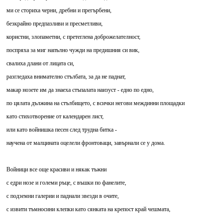
ми се сториха черни, дребни и прегърбени,
безкрайно предпазливи и пресметливи,
користни, злопаметни, с претеглена доброжелателност,
поспряха за миг напълно чужди на предишния си вик,
свалиха длани от лицата си,
разгледаха внимателно стълбата, за да не паднат,
макар нозете им да знаеха стъпалата наизуст - едно по едно,
по цялата дължина на стълбището, с всички негови междинни площадки
като стихотворение от календарен лист,
или като войнишка песен след трудна битка -
научена от малцината оцелели фронтоваци, завърнали се у дома.
Войници все още красиви и някак тъжни
с едри нозе и големи ръце, с въшки по фанелите,
с подземни галерии и паднали звезди в очите,
с извити тъмносини клепки като сянката на крепост край чешмата,