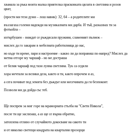
хванала за ръка моята малка приятелка прасковката цялата в светлина и розов
цвят,
(прости ми тези думи – лош навик): 32, 64 – а родителите ми
възлагаха големи надежди на музикалната ми дарба. И тъй, разказвах ти за
фотьойла –
изтърбушен – виждат се ръждясали пружини, сламеният пълнеж –
мислех да го закарам в мебелната работилница до нас,
но къде ти време, пари и настроение - какво ли да поправиш по-напред? Мислех да
метна отгоре му чаршаф - но ме достраша
от белия чаршаф под тази лунна светлина. Тук са седяли
хора мечтали за велики дела, както и ти, както впрочем и аз,
а сега почиват под земята без дъждът или месечината да ги безпокоят.
Позволи ми да дойда със теб.
Ще поспрем за миг горе на мраморната стълба на “Свети Никола”,
после ти ще заслизаш, а аз ще се върна обратно,
затоплена отляво от случайното докосване на сакото ти
и от няколко светещи квадрата на квартални прозорци