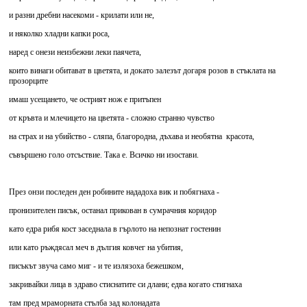
и разни дребни насекоми - крилати или не,
и няколко хладни капки роса,
наред с онези неизбежни леки паячета,
които винаги обитават в цветята, и докато залезът догаря розов в стъклата на
прозорците
имаш усещането, че острият нож е притъпен
от кръвта и млечицето на цветята - сложно странно чувство
на страх и на убийство - сляпа, благородна, дъхава и необятна красота,
съвършено голо отсъствие. Така е. Всичко ни изостави.
През онзи последен ден робините нададоха вик и побягнаха -
пронизителен писък, останал прикован в сумрачния коридор
като едра рибя кост заседнала в гърлото на непознат гостенин
или като ръждясал меч в дългия ковчег на убития,
писъкът звуча само миг - и те излязоха бежешком,
закривайки лица в здраво стиснатите си длани; едва когато стигнаха
там пред мраморната стълба зад колонадата