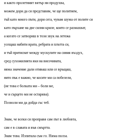
и както пролетният вятър ни продухва,
можем дори да си представим, че ще политнем,
тъй като много пъти, дори сега, чувам шума от полите си
като пърхане на две силни криле, които се размахват,
а когато се затвориш в този звук на летежа
усещаш набити врата, ребрата и плътта си,
и тъй притиснат между мускулите на синия въздух,
сред сухожилията яки на височината,
няма значение дали отиваш или се връщаш,
нито пък е важно, че косите ми са побелели,
(не това е болката ми – боли ме,
че и сърцето ми не остарява).
Позволи ми да дойда със теб.
Знам, че всеки си проправя сам път в любовта,
сам е в славата и във смъртта.
Знам това. Изпитала съм го. Няма полза.