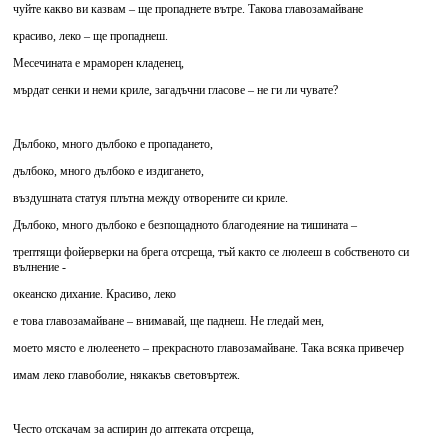
чуйте какво ви казвам – ще пропаднете вътре. Такова главозамайване
красиво, леко – ще пропаднеш.
Месечината е мраморен кладенец,
мърдат сенки и неми криле, загадъчни гласове – не ги ли чувате?
Дълбоко, много дълбоко е пропадането,
дълбоко, много дълбоко е издигането,
въздушната статуя плътна между отворените си криле.
Дълбоко, много дълбоко е безпощадното благодеяние на тишината –
трептящи фойерверки на брега отсреща, тъй както се люлееш в собственото си
вълнение -
океанско дихание. Красиво, леко
е това главозамайване – внимавай, ще паднеш. Не гледай мен,
моето място е люлеенето – прекрасното главозамайване. Така всяка привечер
имам леко главоболие, някакъв световъртеж.
Често отскачам за аспирин до аптеката отсреща,