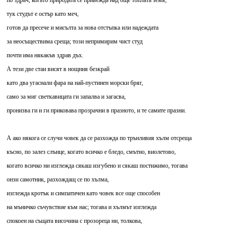
по здрач, когато природата се привежда над още топлата земя,
тук студът е остър като меч,
готов да пресече и мисълта за нова отстъпка или надеждата
за неосъществима среща; този непримирим чист студ
почти има някакъв здрав дъх.
А тези две стаи висят в нощния безкрай
като два угаснали фара на най-пустинен морски бряг,
само за миг светкавицата ги запалва и загасва,
пронизва ги и ги приковава прозрачни в празното, и те самите празни.
А ако някога се случи човек да се разхожда по трънливия хълм отсреща
късно, по залез слънце, когато всичко е бледо, смътно, виолетово,
когато всичко ни изглежда сякаш изгубено и сякаш постижимо, тогава
онзи самотник, разхождащ се по хълма,
изглежда кротък и симпатичен като човек все още способен
на мъничко съчувствие към нас; тогава и хълмът изглежда
спокоен на същата височина с прозореца ни, толкова,