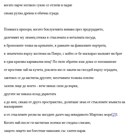
когато парче изгнило сукно се отлепи и падне
сякаш рухва древна и обична сграда.
Понякога призори, когато боклукчията минава през предградието,
далечният му звънец отеква в стъклената и металната посуда,
в бронзовите топки на креватите, в рамките на фамилните портрети,
в звънчетата върху костюма на Пиеро, с който се бе маскирал малкият ни брат
в една красива карнавална нощ! По пътя обратно към дома се изплашихме
от яростния лай на кучета, роклята ми се закачи на гвоздей върху оградата,
завтекох се да настигна другите; месечината толкова плътно
залепи лице до моето - вече нямах сили да вървя,
другите ме викаха иззад дърветата
а до мен, сякаш от друго пространство, долиташе звън от стъклените мъниста на
маскираните
и от стъклените ресни на звездите далеч над невидимото Миртово море
[2]
1.
Когато най-после ги настигнах всички ме гледаха слисано,
защото лицето ми блестеше намазано със златен варак