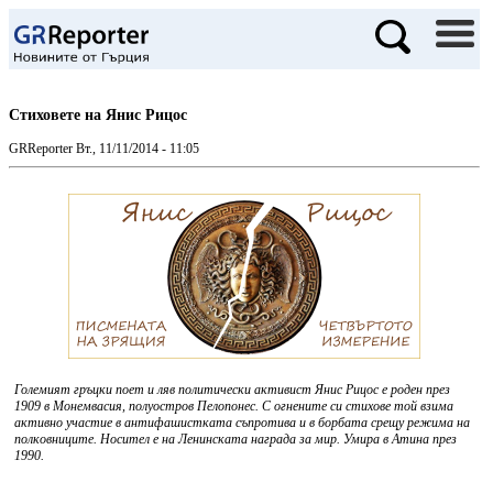
Стиховете на Янис Рицос
GRReporter
Вт., 11/11/2014 - 11:05
Големият гръцки поет и ляв политически активист Янис Рицос е роден през
1909 в Монемвасия, полуостров Пелопонес. С огнените си стихове той взима
активно участие в антифашистката съпротива и в борбата срещу режима на
полковниците. Носител е на Ленинската награда за мир. Умира в Атина през
1990.