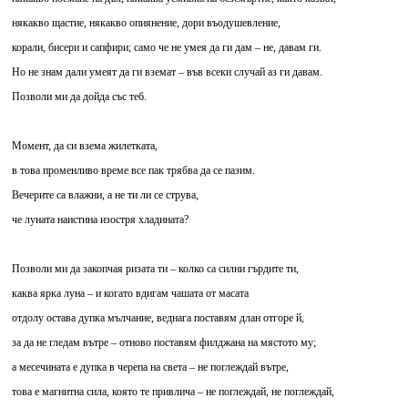
някакво щастие, някакво опиянение, дори въодушевление,
корали, бисери и сапфири; само че не умея да ги дам – не, давам ги.
Но не знам дали умеят да ги вземат – във всеки случай аз ги давам.
Позволи ми да дойда със теб.
Момент, да си взема жилетката,
в това променливо време все пак трябва да се пазим.
Вечерите са влажни, а не ти ли се струва,
че луната наистина изостря хладината?
Позволи ми да закопчая ризата ти – колко са силни гърдите ти,
каква ярка луна – и когато вдигам чашата от масата
отдолу остава дупка мълчание, веднага поставям длан отгоре й,
за да не гледам вътре – отново поставям филджана на мястото му;
а месечината е дупка в черепа на света – не поглеждай вътре,
това е магнитна сила, която те привлича – не поглеждай, не поглеждай,