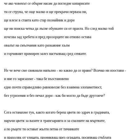
че ако човекът се обърне насам да погледне кипарисите
ти се струва, че още малко и ще прекрачи перваза ни,
ще влезе в стаята като стар познайник и дори
ще ни поиска четка да лъсне обувките си от прахта. Но след малко той
изчезва зад хребета и пред прозорците ни отново остава
овалът на смълчания като разкаяние хълм
и горчивият примирен залез настъпващ сред сенките.
Не че вече сме свикнали напълно - но какво да се прави? Всичко ни изостави -
и ние го зарязахме - така бе възстановено
едно почти справедливо равновесие без взаимна злопаметност,
без угризения и без печал дори - как би могло да бъде другояче?
Сега останахме тук, както когато береш цветя по здрач в градината,
наръчи цветя за вазите в трапезарията и за спалните на мъртвите,
а по ръцете ти остават жълти петна от тичинките
и прахоляк от улицата, проникващ през оградата, посипващ стъблата