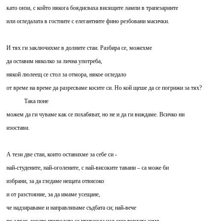
като онзи, с който някога боядисваха висящите лампи в трапезариите
или огледалата в гостните с елегантните фино резбовани масички.
И тях ги заключихме в долните стаи. Разбира се, можехме
да оставим няколко за лична употреба,
някой люлеещ се стол за отмора, някое огледало
от време на време да разресваме косите си. Но кой щеше да се погрижи за тях?
Така поне
можем да ги чуваме как се похабяват, но не и да ги виждаме. Всичко ни
изостави.
А тези две стаи, които оставихме за себе си -
най-студените, най-оголените, с най-високите тавани – са може би
избрани, за да гледаме нещата отвисоко
и от разстояние, за да имаме усещане,
че надзираваме и направляваме съдбата си; най-вече