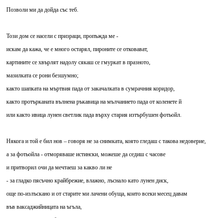
Позволи ми да дойда със теб.
Този дом се насели с призраци, пропъжда ме -
искам да кажа, че е много остарял, пироните се отковават,
картините се хвърлят надолу сякаш се гмуркат в празното,
мазилката се рони безшумно;
както шапката на мъртвия пада от закачалката в сумрачния коридор,
както протърканата вълнена ръкавица на мълчанието пада от коленете й
или както ивица лунен светлик пада върху стария изтърбушен фотьойл.
Някога и той е бил нов – говоря не за снимката, която гледаш с такова недоверие,
а за фотьойла - отморяваше истински, можеше да седиш с часове
и притворил очи да мечтаеш за какво ли не
- за гладко пясъчно крайбрежие, влажно, лъснало като лунен диск,
още по-излъскано и от старите ми лачени обуща, които всеки месец давам
във ваксаджийницата на ъгъла,