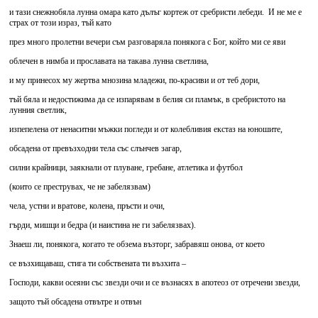
и тази снежнобяла лунна омара като дълъг кортеж от сребристи лебеди. И не ме е
страх от този израз, тъй като
през много пролетни вечери съм разговаряла понякога с Бог, който ми се яви
облечен в нимба и прославата на такава лунна светлина,
и му принесох му жертва мнозина младежи, по-красиви и от теб дори,
тъй бяла и недостижима да се изпарявам в белия си пламък, в сребристото на
лунния светлик,
изпепелена от ненаситни мъжки погледи и от колебливия екстаз на юношите,
обсадена от превъзходни тела със слънчев загар,
силни крайници, заякнали от плуване, гребане, атлетика и футбол
(които се преструвах, че не забелязвам)
чела, устни и вратове, колена, пръсти и очи,
гърди, мишци и бедра (и наистина не ги забелязвах).
Знаеш ли, понякога, когато те обзема възторг, забравяш онова, от което
се възхищаваш, стига ти собствената ти възхита –
Господи, какви осеяни със звезди очи и се възнасях в апотеоз от отречени звезди,
защото тъй обсадена отвътре и отвън