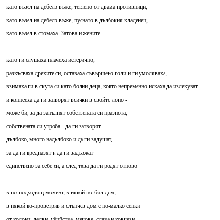
като възел на дебело въже, теглено от двама противници,
като възел на дебело въже, пуснато в дълбокия кладенец,
като възел в стомаха. Затова и жените
като ги слушаха плачеха истерично,
разкъсваха дрехите си, оставаха съвършено голи и ги умоляваха,
взимаха ги в скута си като болни деца, които непременно искаха да излекуват
и копнееха да ги затворят всички в свойто лоно -
може би, за да запълнят собствената си празнота,
собствената си утроба - да ги затворят
дълбоко, много надълбоко и да ги задушат,
за да ги предпазят и да ги задържат
единствено за себе си, а след това да ги родят отново
в по-подходящ момент, в някой по-бял дом,
в някой по-проветрив и слънчев дом с по-малко сенки
от колони, делви, убийства, мечове, слава и ковчези,