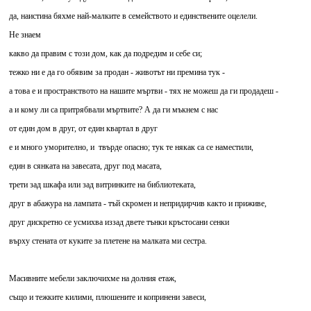
да, наистина бяхме най-малките в семейството и единствените оцелели.
Не знаем
какво да правим с този дом, как да подредим и себе си;
тежко ни е да го обявим за продан - животът ни премина тук -
а това е и пространството на нашите мъртви - тях не можеш да ги продадеш -
а и кому ли са притрябвали мъртвите? А да ги мъкнем с нас
от един дом в друг, от един квартал в друг
е и много уморително, и твърде опасно; тук те някак са се наместили,
един в сянката на завесата, друг под масата,
трети зад шкафа или зад витринките на библиотеката,
друг в абажура на лампата - тъй скромен и непридирчив както и приживе,
друг дискретно се усмихва иззад двете тънки кръстосани сенки
върху стената от куките за плетене на малката ми сестра.
Масивните мебели заключихме на долния етаж,
също и тежките килими, плюшените и копринени завеси,