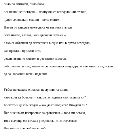
било по пантофи, било боса,
все нещо ще изскърца – пропуква се огледало или стъкло,
чуват се някакви стъпки – не са моите.
Навън от улицата може да се чуват тези стъпки –
покаянието, казват, носи дървени обувки –
а ако се обърнеш да погледнеш в едно или в друго огледало,
зад прахта и пукнатините,
различаваш по-смътен и разчленен лика си;
собствения си лик, който не си пожелавал нищо друго във живота си, освен
да го запазиш ясен и неделим.
Ръбът на чашата е лъснал на лунния светлик
като кръгъл бръснач – как да го поднеса към устните си?
Колкото и да съм жадна – как да го поднеса? Виждаш ли?
Все още имам настроение за сравнения – това ми остана,
това все още ми вдъхва увереност, че не отсъствам.
Позволи ми да дойда със теб.