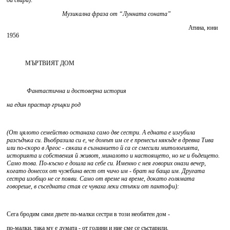
да свири):
Музикална фраза от “Лунната соната”
Атина, юни
1956
МЪРТВИЯТ ДОМ
Фантастична и достоверна история
на един прастар гръцки род
(От цялото семейство останаха само две сестри. А едната е изгубила
разсъдъка си. Въобразила си е, че домът им се е пренесъл някъде в древна Тива
или по-скоро в Аргос - сякаш в съзнанието й са се смесили митологията,
историята и собствения й живот, миналото и настоящето, но не и бъдещето.
Само това. По-късно е дошла на себе си. Именно с нея говорих онази вечер,
когато донесох от чужбина вест от чичо им - брат на баща им. Другата
сестра изобщо не се появи. Само от време на време, докато голямата
говореше, в съседната стая се чуваха леки стъпки от пантофи):
Сега бродим сами двете по-малки сестри в този необятен дом -
по-малки, така му е думата - от години и ние сме се състарили,