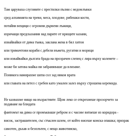
Там царуваха слугините с престилки пълни с недомлъвки
сред алхимията на треви, меса, плодове, рибешки кости,
потайни вещици с огромни дървени лъжици,
изричащи предсказания над парите от врящите казани,
извайвайки от дима тънка, заклана жена в бял хитон
или тримачтови кораби с дебели въжета, ругатни и моряци
или извайвайки дългата брада на прозрачен слепец с лира върху коленете –
може би затова майка ни забраняваше да влизаме.
Понякога намирахме шепа сол зад някоя врата
или главата на петел с гребен като умален залез върху строшена керемида.
Не казвахме нищо на възрастните. Щом леко се открехнеше прозорчето за
подаване на блюдата
фантомът на дима се промъкваше ребром и с часове витаеше из коридора -
висок, застрашителен, със стъклен шлем, от който висеше конска опашка; призрак
самотен, дъхав и безплътен, с нещо животинско,