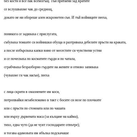
без кости и все пак всемогъщ. Тъй притаени зад вратите
се вслушвахме чак до среднощ,
докато не ни обореше ален искрометен сън. И тъй войниците пееха,
понякога се задяваха с прислугата,
събуваха тежките си войнишки обуща и разтриваха дебелите пръсти на краката,
а после избърсваха капки вино от месестите си чувствени устни
и се почесваха по косматите гърди и по чатала,
сграбчваха безразборно гърдите на жените и отново запяваха
(чувахме ги чак насън), пееха
с лица скрити в омазнените им коси,
потропвайки незабележимо в такт с босите си нозе по плочките
или с пръсти по стомната или по чашата
или върху дървената маса (за кълцане на кайма),
тихо, едва чуто (да не чуят господарите отвътре);
и тогава адамовата им ябълка подскачаше