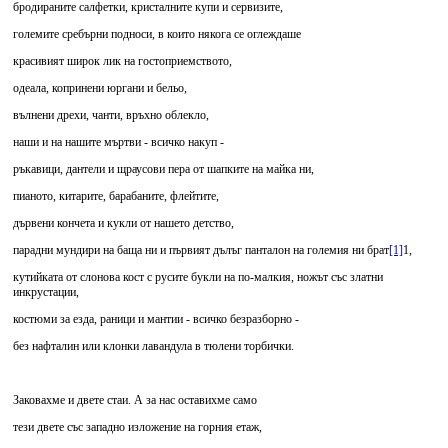
бродираните салфетки, кристалните купи и сервизите,
големите сребърни подноси, в които някога се оглеждаше
красивият широк лик на гостоприемството,
одеала, копринени юргани и бельо,
вълнени дрехи, чанти, връхно облекло,
наши и на нашите мъртви - всичко накуп -
ръкавици, дантели и щраусови пера от шапките на майка ни,
пианото, китарите, барабаните, флейтите,
дървени кончета и кукли от нашето детство,
парадни мундири на баща ни и първият дълъг панталон на големия ни брат
[1]
1,
кутийката от слонова кост с русите букли на по-малкия, ножът със златни
инкрустации,
костюми за езда, раници и мантии - всичко безразборно -
без нафталин или клонки лавандула в тюлени торбички.
Заковахме и двете стаи. А за нас оставихме само
тези двете със западно изложение на горния етаж,