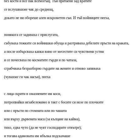
без кости и все пак всемогъщ. Тъй притаени зад вратите
се вслушвахме чак до среднощ,
докато не ни обореше ален искрометен сън. И тъй войниците пееха,
понякога се задяваха с прислугата,
събуваха тежките си войнишки обуща и разтриваха дебелите пръсти на краката,
а после избърсваха капки вино от месестите си чувствени устни
и се почесваха по косматите гърди и по чатала,
сграбчваха безразборно гърдите на жените и отново запяваха
(чувахме ги чак насън), пееха
с лица скрити в омазнените им коси,
потропвайки незабележимо в такт с босите си нозе по плочките
или с пръсти по стомната или по чашата
или върху дървената маса (за кълцане на кайма),
тихо, едва чуто (да не чуят господарите отвътре);
и тогава адамовата им ябълка подскачаше