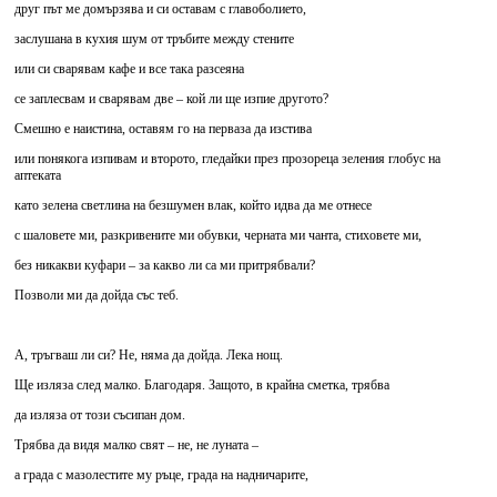
друг път ме домързява и си оставам с главоболието,
заслушана в кухия шум от тръбите между стените
или си сварявам кафе и все така разсеяна
се заплесвам и сварявам две – кой ли ще изпие другото?
Смешно е наистина, оставям го на перваза да изстива
или понякога изпивам и второто, гледайки през прозореца зеления глобус на
аптеката
като зелена светлина на безшумен влак, който идва да ме отнесе
с шаловете ми, разкривените ми обувки, черната ми чанта, стиховете ми,
без никакви куфари – за какво ли са ми притрябвали?
Позволи ми да дойда със теб.
А, тръгваш ли си? Не, няма да дойда. Лека нощ.
Ще изляза след малко. Благодаря. Защото, в крайна сметка, трябва
да изляза от този съсипан дом.
Трябва да видя малко свят – не, не луната –
а града с мазолестите му ръце, града на надничарите,