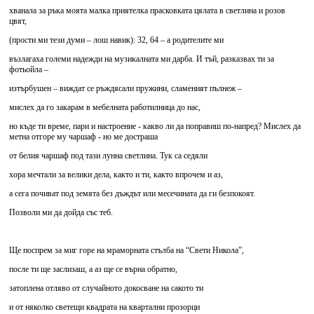
хванала за ръка моята малка приятелка прасковката цялата в светлина и розов
цвят,
(прости ми тези думи – лош навик): 32, 64 – а родителите ми
възлагаха големи надежди на музикалната ми дарба. И тъй, разказвах ти за
фотьойла –
изтърбушен – виждат се ръждясали пружини, сламеният пълнеж –
мислех да го закарам в мебелната работилница до нас,
но къде ти време, пари и настроение - какво ли да поправиш по-напред? Мислех да
метна отгоре му чаршаф - но ме достраша
от белия чаршаф под тази лунна светлина. Тук са седяли
хора мечтали за велики дела, както и ти, както впрочем и аз,
а сега почиват под земята без дъждът или месечината да ги безпокоят.
Позволи ми да дойда със теб.
Ще поспрем за миг горе на мраморната стълба на “Свети Никола”,
после ти ще заслизаш, а аз ще се върна обратно,
затоплена отляво от случайното докосване на сакото ти
и от няколко светещи квадрата на квартални прозорци