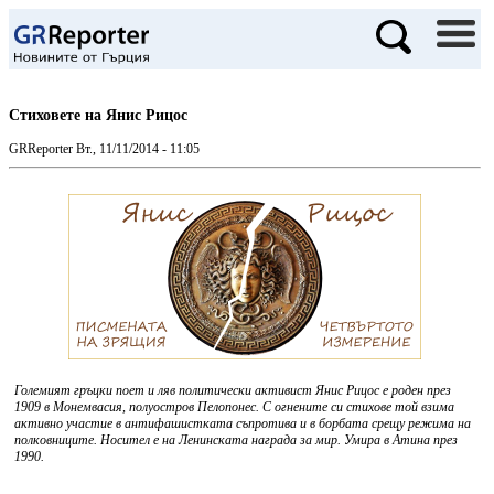
Стиховете на Янис Рицос
GRReporter
Вт., 11/11/2014 - 11:05
Големият гръцки поет и ляв политически активист Янис Рицос е роден през
1909 в Монемвасия, полуостров Пелопонес. С огнените си стихове той взима
активно участие в антифашистката съпротива и в борбата срещу режима на
полковниците. Носител е на Ленинската награда за мир. Умира в Атина през
1990.