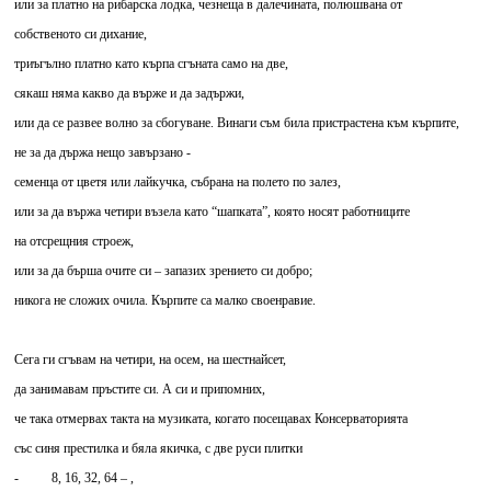
или за платно на рибарска лодка, чезнеща в далечината, полюшвана от
собственото си дихание,
триъгълно платно като кърпа сгъната само на две,
сякаш няма какво да върже и да задържи,
или да се развее волно за сбогуване. Винаги съм била пристрастена към кърпите,
не за да държа нещо завързано -
семенца от цветя или лайкучка, събрана на полето по залез,
или за да вържа четири възела като “шапката”, която носят работниците
на отсрещния строеж,
или за да бърша очите си – запазих зрението си добро;
никога не сложих очила. Кърпите са малко своенравие.
Сега ги сгъвам на четири, на осем, на шестнайсет,
да занимавам пръстите си. А си и припомних,
че така отмервах такта на музиката, когато посещавах Консерваторията
със синя престилка и бяла якичка, с две руси плитки
- 8, 16, 32, 64 – ,