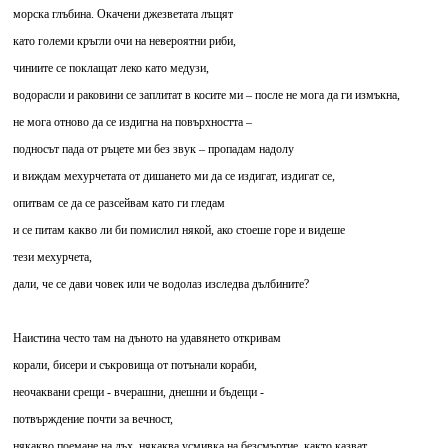
морска глъбина. Окачени джезветата лъщят
като големи кръгли очи на невероятни риби,
чиниите се поклащат леко като медузи,
водорасли и раковини се заплитат в косите ми – после не мога да ги измъкна,
не мога отново да се издигна на повърхността –
подносът пада от ръцете ми без звук – пропадам надолу
и виждам мехурчетата от дишането ми да се издигат, издигат се,
опитвам се да се разсейвам като ги гледам
и се питам какво ли би помислил някой, ако стоеше горе и видеше
тези мехурчета,
дали, че се дави човек или че водолаз изследва дълбините?
Наистина често там на дъното на удавянето откривам
корали, бисери и съкровища от потънали кораби,
неочаквани срещи - вчерашни, днешни и бъдещи -
потвърждение почти за вечност,
някакво поемане на дъх, някаква усмивка на безсмъртие, както казват,