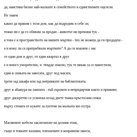
да, наистина бяхме най-малките в семейството и единствените оцелели.
Не знаем
какво да правим с този дом, как да подредим и себе си;
тежко ни е да го обявим за продан - животът ни премина тук -
а това е и пространството на нашите мъртви - тях не можеш да ги продадеш -
а и кому ли са притрябвали мъртвите? А да ги мъкнем с нас
от един дом в друг, от един квартал в друг
е и много уморително, и твърде опасно; тук те някак са се наместили,
един в сянката на завесата, друг под масата,
трети зад шкафа или зад витринките на библиотеката,
друг в абажура на лампата - тъй скромен и непридирчив както и приживе,
друг дискретно се усмихва иззад двете тънки кръстосани сенки
върху стената от куките за плетене на малката ми сестра.
Масивните мебели заключихме на долния етаж,
също и тежките килими, плюшените и копринени завеси,