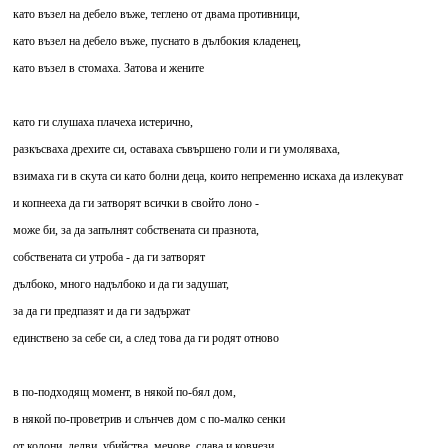
като възел на дебело въже, теглено от двама противници,
като възел на дебело въже, пуснато в дълбокия кладенец,
като възел в стомаха. Затова и жените
като ги слушаха плачеха истерично,
разкъсваха дрехите си, оставаха съвършено голи и ги умоляваха,
взимаха ги в скута си като болни деца, които непременно искаха да излекуват
и копнееха да ги затворят всички в свойто лоно -
може би, за да запълнят собствената си празнота,
собствената си утроба - да ги затворят
дълбоко, много надълбоко и да ги задушат,
за да ги предпазят и да ги задържат
единствено за себе си, а след това да ги родят отново
в по-подходящ момент, в някой по-бял дом,
в някой по-проветрив и слънчев дом с по-малко сенки
от колони, делви, убийства, мечове, слава и ковчези,