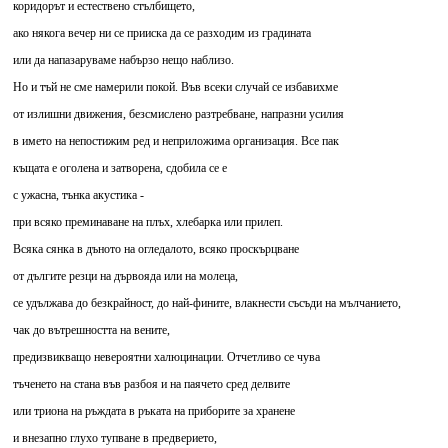
коридорът и естествено стълбището,
ако някога вечер ни се прииска да се разходим из градината
или да напазаруваме набързо нещо наблизо.
Но и тъй не сме намерили покой. Във всеки случай се избавихме
от излишни движения, безсмислено разтребване, напразни усилия
в името на непостижим ред и неприложима организация. Все пак
къщата е оголена и затворена, сдобила се е
с ужасна, тънка акустика -
при всяко преминаване на плъх, хлебарка или прилеп.
Всяка сянка в дъното на огледалото, всяко проскърцване
от дългите резци на дървояда или на молеца,
се удължава до безкрайност, до най-фините, влакнести съсъди на мълчанието,
чак до вътрешността на вените,
предизвикващо невероятни халюцинации. Отчетливо се чува
тъченето на стана във разбоя и на паячето сред делвите
или триона на ръждата в ръката на приборите за хранене
и внезапно глухо тупване в предверието,