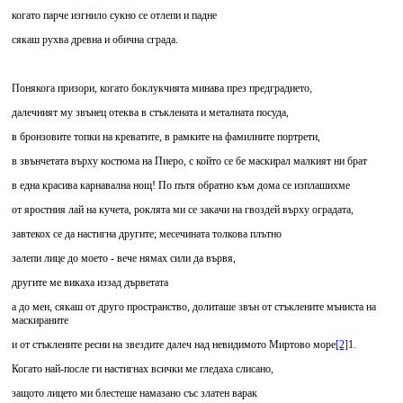
когато парче изгнило сукно се отлепи и падне
сякаш рухва древна и обична сграда.
Понякога призори, когато боклукчията минава през предградието,
далечният му звънец отеква в стъклената и металната посуда,
в бронзовите топки на креватите, в рамките на фамилните портрети,
в звънчетата върху костюма на Пиеро, с който се бе маскирал малкият ни брат
в една красива карнавална нощ! По пътя обратно към дома се изплашихме
от яростния лай на кучета, роклята ми се закачи на гвоздей върху оградата,
завтекох се да настигна другите; месечината толкова плътно
залепи лице до моето - вече нямах сили да вървя,
другите ме викаха иззад дърветата
а до мен, сякаш от друго пространство, долиташе звън от стъклените мъниста на
маскираните
и от стъклените ресни на звездите далеч над невидимото Миртово море
[2]
1.
Когато най-после ги настигнах всички ме гледаха слисано,
защото лицето ми блестеше намазано със златен варак