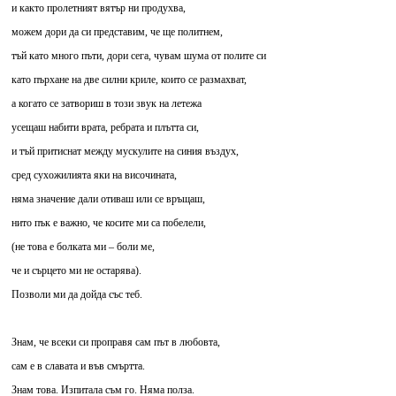
и както пролетният вятър ни продухва,
можем дори да си представим, че ще политнем,
тъй като много пъти, дори сега, чувам шума от полите си
като пърхане на две силни криле, които се размахват,
а когато се затвориш в този звук на летежа
усещаш набити врата, ребрата и плътта си,
и тъй притиснат между мускулите на синия въздух,
сред сухожилията яки на височината,
няма значение дали отиваш или се връщаш,
нито пък е важно, че косите ми са побелели,
(не това е болката ми – боли ме,
че и сърцето ми не остарява).
Позволи ми да дойда със теб.
Знам, че всеки си проправя сам път в любовта,
сам е в славата и във смъртта.
Знам това. Изпитала съм го. Няма полза.