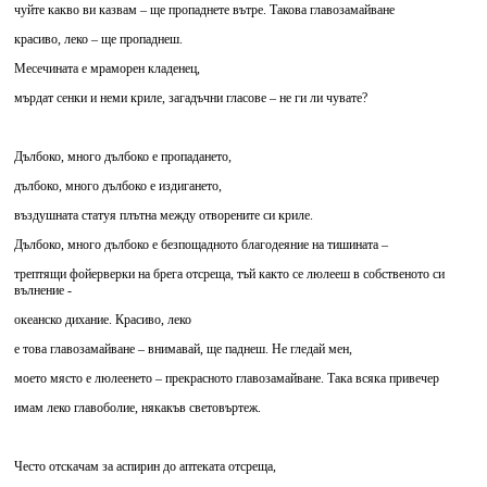
чуйте какво ви казвам – ще пропаднете вътре. Такова главозамайване
красиво, леко – ще пропаднеш.
Месечината е мраморен кладенец,
мърдат сенки и неми криле, загадъчни гласове – не ги ли чувате?
Дълбоко, много дълбоко е пропадането,
дълбоко, много дълбоко е издигането,
въздушната статуя плътна между отворените си криле.
Дълбоко, много дълбоко е безпощадното благодеяние на тишината –
трептящи фойерверки на брега отсреща, тъй както се люлееш в собственото си
вълнение -
океанско дихание. Красиво, леко
е това главозамайване – внимавай, ще паднеш. Не гледай мен,
моето място е люлеенето – прекрасното главозамайване. Така всяка привечер
имам леко главоболие, някакъв световъртеж.
Често отскачам за аспирин до аптеката отсреща,