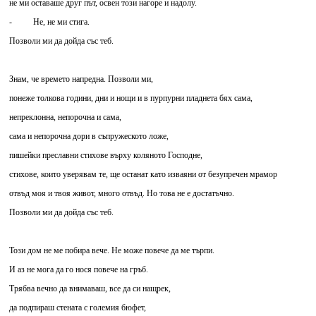
не ми оставаше друг път, освен този нагоре и надолу.
- Не, не ми стига.
Позволи ми да дойда със теб.
Знам, че времето напредна. Позволи ми,
понеже толкова години, дни и нощи и в пурпурни пладнета бях сама,
непреклонна, непорочна и сама,
сама и непорочна дори в съпружеското ложе,
пишейки преславни стихове върху коляното Господне,
стихове, които уверявам те, ще останат като изваяни от безупречен мрамор
отвъд моя и твоя живот, много отвъд. Но това не е достатъчно.
Позволи ми да дойда със теб.
Този дом не ме побира вече. Не може повече да ме търпи.
И аз не мога да го нося повече на гръб.
Трябва вечно да внимаваш, все да си нащрек,
да подпираш стената с големия бюфет,