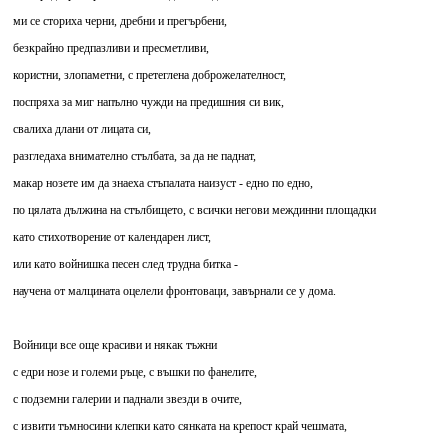
ми се сториха черни, дребни и прегърбени,
безкрайно предпазливи и пресметливи,
користни, злопаметни, с претеглена доброжелателност,
поспряха за миг напълно чужди на предишния си вик,
свалиха длани от лицата си,
разгледаха внимателно стълбата, за да не паднат,
макар нозете им да знаеха стъпалата наизуст - едно по едно,
по цялата дължина на стълбището, с всички негови междинни площадки
като стихотворение от календарен лист,
или като войнишка песен след трудна битка -
научена от малцината оцелели фронтоваци, завърнали се у дома.
Войници все още красиви и някак тъжни
с едри нозе и големи ръце, с въшки по фанелите,
с подземни галерии и паднали звезди в очите,
с извити тъмносини клепки като сянката на крепост край чешмата,