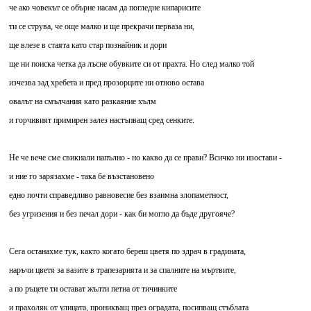
че ако човекът се обърне насам да погледне кипарисите
ти се струва, че още малко и ще прекрачи перваза ни,
ще влезе в стаята като стар познайник и дори
ще ни поиска четка да лъсне обувките си от прахта. Но след малко той
изчезва зад хребета и пред прозорците ни отново остава
овалът на смълчания като разкаяние хълм
и горчивият примирен залез настъпващ сред сенките.
Не че вече сме свикнали напълно - но какво да се прави? Всичко ни изостави -
и ние го зарязахме - така бе възстановено
едно почти справедливо равновесие без взаимна злопаметност,
без угризения и без печал дори - как би могло да бъде другояче?
Сега останахме тук, както когато береш цветя по здрач в градината,
наръчи цветя за вазите в трапезарията и за спалните на мъртвите,
а по ръцете ти остават жълти петна от тичинките
и прахоляк от улицата, проникващ през оградата, посипващ стъблата