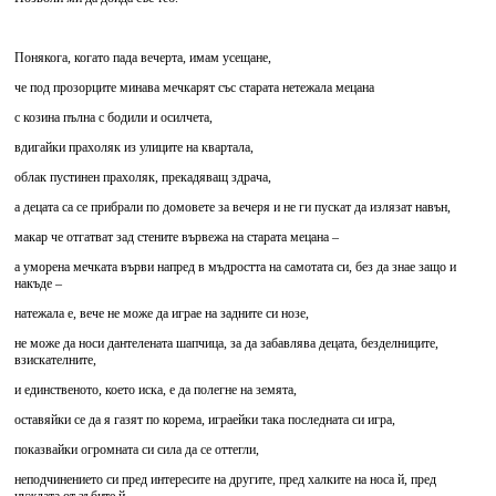
Понякога, когато пада вечерта, имам усещане,
че под прозорците минава мечкарят със старата нетежала мецана
с козина пълна с бодили и осилчета,
вдигайки прахоляк из улиците на квартала,
облак пустинен прахоляк, прекадяващ здрача,
а децата са се прибрали по домовете за вечеря и не ги пускат да излязат навън,
макар че отгатват зад стените вървежа на старата мецана –
а уморена мечката върви напред в мъдростта на самотата си, без да знае защо и
накъде –
натежала е, вече не може да играе на задните си нозе,
не може да носи дантелената шапчица, за да забавлява децата, безделниците,
взискателните,
и единственото, което иска, е да полегне на земята,
оставяйки се да я газят по корема, играейки така последната си игра,
показвайки огромната си сила да се оттегли,
неподчинението си пред интересите на другите, пред халките на носа й, пред