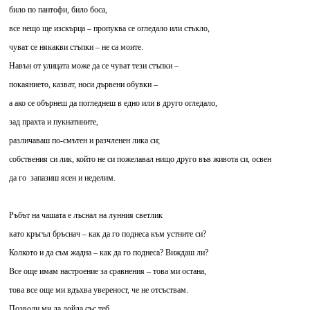
било по пантофи, било боса,
все нещо ще изскърца – пропуква се огледало или стъкло,
чуват се някакви стъпки – не са моите.
Навън от улицата може да се чуват тези стъпки –
покаянието, казват, носи дървени обувки –
а ако се обърнеш да погледнеш в едно или в друго огледало,
зад прахта и пукнатините,
различаваш по-смътен и разчленен лика си;
собствения си лик, който не си пожелавал нищо друго във живота си, освен
да го запазиш ясен и неделим.
Ръбът на чашата е лъснал на лунния светлик
като кръгъл бръснач – как да го поднеса към устните си?
Колкото и да съм жадна – как да го поднеса? Виждаш ли?
Все още имам настроение за сравнения – това ми остана,
това все още ми вдъхва увереност, че не отсъствам.
Позволи ми да дойда със теб.