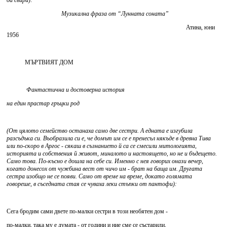
да свири):
Музикална фраза от “Лунната соната”
Атина, юни
1956
МЪРТВИЯТ ДОМ
Фантастична и достоверна история
на един прастар гръцки род
(От цялото семейство останаха само две сестри. А едната е изгубила
разсъдъка си. Въобразила си е, че домът им се е пренесъл някъде в древна Тива
или по-скоро в Аргос - сякаш в съзнанието й са се смесили митологията,
историята и собствения й живот, миналото и настоящето, но не и бъдещето.
Само това. По-късно е дошла на себе си. Именно с нея говорих онази вечер,
когато донесох от чужбина вест от чичо им - брат на баща им. Другата
сестра изобщо не се появи. Само от време на време, докато голямата
говореше, в съседната стая се чуваха леки стъпки от пантофи):
Сега бродим сами двете по-малки сестри в този необятен дом -
по-малки, така му е думата - от години и ние сме се състарили,