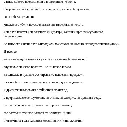
с нещо сурово и нетърпеливо в гънката на устните,
с изражение много мъжествено и същевременно безучастно,
сякаш бяха целунали
множество убити по скръстените им ръце или по челото,
или бяха изоставили ранените си другари, бягайки през клисурата под
суграшицата,
но най-вече сякаш бяха откраднали манерката на болния изпод възглавницата му.
И все пак
вечер войниците пееха в кухнята (тогава ние бяхме малки,
слушахме ги иззад вратите - не ни позволяваха
да влизаме в кухнята със странните непознати предмети,
с вълшебните миризми на пипер, чесън, целина, домати,
и други тънки аромати с тайнствен произход,
с прорицателското шумолене на огъня, на саждите, на врящата вода,
със застъпващото се тракане на бързите ножове,
със застрашителните камари от неизмити чинии
и огромните голи, кървави кокали на митични животни.