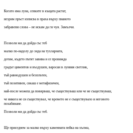
Когато има луна, сенките в къщата растат,
незрим пръст изписва в праха върху пианото
забравени слова – не искам да ги чуя. Замълчи.
Позволи ми да дойда със теб
малко по-надолу до зида на тухларната,
дотам, където пътят завива и се провижда
градът циментов и въздушен, варосан в лунния светлик,
тъй равнодушен и безплътен,
тъй позитивен, сякаш е метафизичен,
най-после можеш да повярваш, че съществуваш или че не съществуваш,
че никога не си съществувал, че времето не е съществувало и неговото
похабяване.
Позволи ми да дойда със теб.
Ще приседнем за малко върху каменната пейка на хълма,