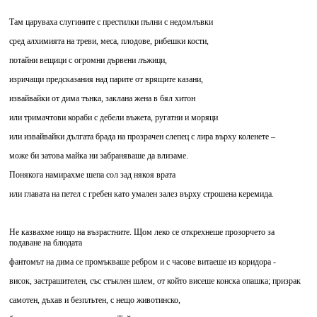
Там царуваха слугините с престилки пълни с недомлъвки
сред алхимията на треви, меса, плодове, рибешки кости,
потайни вещици с огромни дървени лъжици,
изричащи предсказания над парите от врящите казани,
извайвайки от дима тънка, заклана жена в бял хитон
или тримачтови кораби с дебели въжета, ругатни и моряци
или извайвайки дългата брада на прозрачен слепец с лира върху коленете –
може би затова майка ни забраняваше да влизаме.
Понякога намирахме шепа сол зад някоя врата
или главата на петел с гребен като умален залез върху строшена керемида.
Не казвахме нищо на възрастните. Щом леко се открехнеше прозорчето за
подаване на блюдата
фантомът на дима се промъкваше ребром и с часове витаеше из коридора -
висок, застрашителен, със стъклен шлем, от който висеше конска опашка; призрак
самотен, дъхав и безплътен, с нещо животинско,