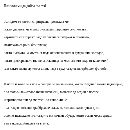
Позволи ми да дойда със теб.
Този дом се насели с призраци, пропъжда ме -
искам да кажа, че е много остарял, пироните се отковават,
картините се хвърлят надолу сякаш се гмуркат в празното,
мазилката се рони безшумно;
както шапката на мъртвия пада от закачалката в сумрачния коридор,
както протърканата вълнена ръкавица на мълчанието пада от коленете й
или както ивица лунен светлик пада върху стария изтърбушен фотьойл.
Някога и той е бил нов – говоря не за снимката, която гледаш с такова недоверие,
а за фотьойла - отморяваше истински, можеше да седиш с часове
и притворил очи да мечтаеш за какво ли не
- за гладко пясъчно крайбрежие, влажно, лъснало като лунен диск,
още по-излъскано и от старите ми лачени обуща, които всеки месец давам
във ваксаджийницата на ъгъла,