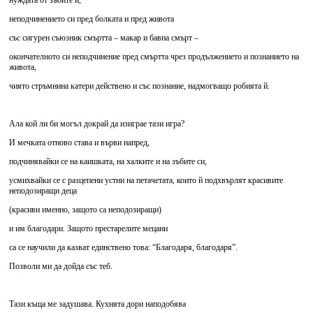
нуждата от зъбите й,
неподчинението си пред болката и пред живота
със сигурен съюзник смъртта – макар и бавна смърт –
окончателното си неподчинение пред смъртта чрез продължението и познанието на
живота,
чиято стръмнина катери действено и със познание, надмогващо робията й.
Ала кой ли би могъл докрай да изиграе тази игра?
И мечката отново става и върви напред,
подчинявайки се на каишката, на халките и на зъбите си,
усмихвайки се с разцепени устни на петачетата, които й подхвърлят красивите
неподозиращи деца
(красиви именно, защото са неподозиращи)
и им благодари. Защото престарелите мецани
са се научили да казват единствено това: “Благодаря, благодаря”.
Позволи ми да дойда със теб.
Тази къща ме задушава. Кухнята дори наподобява