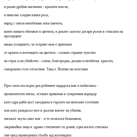
и разни дребни насекоми - крилати или не,
и няколко хладни капки роса,
наред с онези неизбежни леки паячета,
които винаги обитават в цветята, и докато залезът догаря розов в стъклата на
прозорците
имаш усещането, че острият нож е притъпен
от кръвта и млечицето на цветята - сложно странно чувство
на страх и на убийство - сляпа, благородна, дъхава и необятна красота,
съвършено голо отсъствие. Така е. Всичко ни изостави.
През онзи последен ден робините нададоха вик и побягнаха -
пронизителен писък, останал прикован в сумрачния коридор
като едра рибя кост заседнала в гърлото на непознат гостенин
или като ръждясал меч в дългия ковчег на убития,
писъкът звуча само миг - и те излязоха бежешком,
закривайки лица в здраво стиснатите си длани; едва когато стигнаха
там пред мраморната стълба зад колонадата