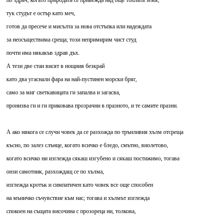
по здрач, когато природата се привежда над още топлата земя,
тук студът е остър като меч,
готов да пресече и мисълта за нова отстъпка или надеждата
за неосъществима среща; този непримирим чист студ
почти има някакъв здрав дъх.
А тези две стаи висят в нощния безкрай
като два угаснали фара на най-пустинен морски бряг,
само за миг светкавицата ги запалва и загасва,
пронизва ги и ги приковава прозрачни в празното, и те самите празни.
А ако някога се случи човек да се разхожда по трънливия хълм отсреща
късно, по залез слънце, когато всичко е бледо, смътно, виолетово,
когато всичко ни изглежда сякаш изгубено и сякаш постижимо, тогава
онзи самотник, разхождащ се по хълма,
изглежда кротък и симпатичен като човек все още способен
на мъничко съчувствие към нас; тогава и хълмът изглежда
спокоен на същата височина с прозореца ни, толкова,