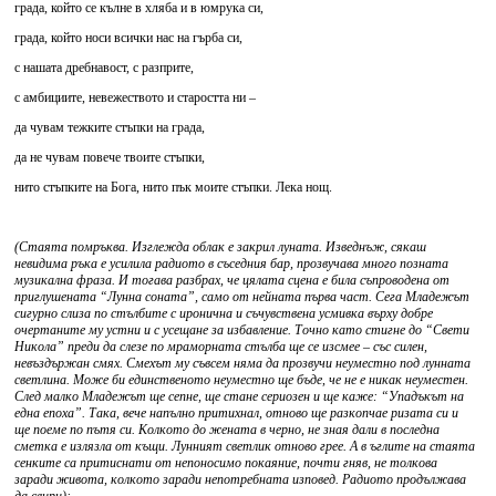
града, който се кълне в хляба и в юмрука си,
града, който носи всички нас на гърба си,
с нашата дребнавост, с разприте,
с амбициите, невежеството и старостта ни –
да чувам тежките стъпки на града,
да не чувам повече твоите стъпки,
нито стъпките на Бога, нито пък моите стъпки. Лека нощ.
(Стаята помръква. Изглежда облак е закрил луната. Изведнъж, сякаш
невидима ръка е усилила радиото в съседния бар, прозвучава много позната
музикална фраза. И тогава разбрах, че цялата сцена е била съпроводена от
приглушената “Лунна соната”, само от нейната първа част. Сега Младежът
сигурно слиза по стълбите с иронична и съчувствена усмивка върху добре
очертаните му устни и с усещане за избавление. Точно като стигне до “Свети
Никола” преди да слезе по мраморната стълба ще се изсмее – със силен,
невъздържан смях. Смехът му съвсем няма да прозвучи неуместно под лунната
светлина. Може би единственото неуместно ще бъде, че не е никак неуместен.
След малко Младежът ще сепне, ще стане сериозен и ще каже: “Упадъкът на
една епоха”. Така, вече напълно притихнал, отново ще разкопчае ризата си и
ще поеме по пътя си. Колкото до жената в черно, не зная дали в последна
сметка е излязла от къщи. Лунният светлик отново грее. А в ъглите на стаята
сенките са притиснати от непоносимо покаяние, почти гняв, не толкова
заради живота, колкото заради непотребната изповед. Радиото продължава