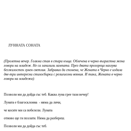
ЛУННАТА СОНАТА
(Пролетна вечер. Голяма стая в стара къща. Облечена в черно възрастна жена
говори на младеж. Не са запалили лампата. През двата прозореца нахлува
безжалостен лунен светлик. Забравих да спомена, че Жената в Черно е издала
две-три интересни стихосбирки с религиозни веяния. И така, Жената в черно
говори на младежа):
Позволи ми да дойда със теб. Каква луна грее тази вечер!
Луната е благосклонна - няма да личи,
че косите ми са побелели. Луната
отново ще ги позлати. Няма да разбереш.
Позволи ми да дойда със теб.