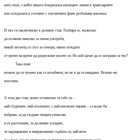
като онзи, с който някога боядисваха висящите лампи в трапезариите
или огледалата в гостните с елегантните фино резбовани масички.
И тях ги заключихме в долните стаи. Разбира се, можехме
да оставим няколко за лична употреба,
някой люлеещ се стол за отмора, някое огледало
от време на време да разресваме косите си. Но кой щеше да се погрижи за тях?
Така поне
можем да ги чуваме как се похабяват, но не и да ги виждаме. Всичко ни
изостави.
А тези две стаи, които оставихме за себе си -
най-студените, най-оголените, с най-високите тавани – са може би
избрани, за да гледаме нещата отвисоко
и от разстояние, за да имаме усещане,
че надзираваме и направляваме съдбата си; най-вече