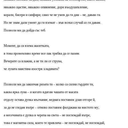
някакво щастие, някакво опиянение, дори въодушевление,
корали, бисери и сапфири; само че не умея да ги дам – не, давам ги.
Но не знам дали умеят да ги вземат – във всеки случай аз ги давам.
Позволи ми да дойда със теб.
Момент, да си взема жилетката,
в това променливо време все пак трябва да се пазим.
Вечерите са влажни, а не ти ли се струва,
че луната наистина изостря хладината?
Позволи ми да закопчая ризата ти – колко са силни гърдите ти,
каква ярка луна – и когато вдигам чашата от масата
отдолу остава дупка мълчание, веднага поставям длан отгоре й,
за да не гледам вътре – отново поставям филджана на мястото му;
а месечината е дупка в черепа на света – не поглеждай вътре,
това е магнитна сила, която те привлича – не поглеждай, не поглеждай,