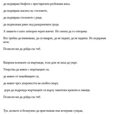
да подпираш бюфета с престарялата резбована маса,
да подпираш масата със столовете,
да подпираш столовете с ръце,
да подпъхваш рамо под разкрачената греда.
А пианото е като затворен черен ковчег. Не смееш да го отвориш.
Все трябва да внимаваш, да си нащрек, да не паднат, да не паднеш. Не издържам
вече.
Позволи ми да дойда със теб.
Въпреки всичките си мъртъвци, този дом не иска да умре.
Упорства да живее с мъртъвците си,
да живее от покойниците си,
да живее чрез увереността на свойта смърт,
дори да подрежда мъртъвците си върху паянтови кревати и лавици.
Позволи ми да дойда със теб.
Тук, колкото и безшумно да пристъпвам във вечерния сумрак,