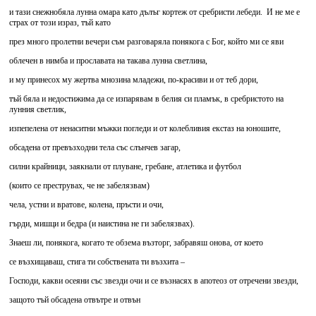
и тази снежнобяла лунна омара като дълъг кортеж от сребристи лебеди. И не ме е
страх от този израз, тъй като
през много пролетни вечери съм разговаряла понякога с Бог, който ми се яви
облечен в нимба и прославата на такава лунна светлина,
и му принесох му жертва мнозина младежи, по-красиви и от теб дори,
тъй бяла и недостижима да се изпарявам в белия си пламък, в сребристото на
лунния светлик,
изпепелена от ненаситни мъжки погледи и от колебливия екстаз на юношите,
обсадена от превъзходни тела със слънчев загар,
силни крайници, заякнали от плуване, гребане, атлетика и футбол
(които се преструвах, че не забелязвам)
чела, устни и вратове, колена, пръсти и очи,
гърди, мишци и бедра (и наистина не ги забелязвах).
Знаеш ли, понякога, когато те обзема възторг, забравяш онова, от което
се възхищаваш, стига ти собствената ти възхита –
Господи, какви осеяни със звезди очи и се възнасях в апотеоз от отречени звезди,
защото тъй обсадена отвътре и отвън