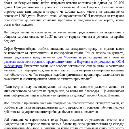
броят на бездомниците, който неправителствени организации вдигат до 20 000
души. Официалните институции, като кмета на Атина Георгиос Каминис обаче
опровергават тази цифра и твърдят, че хората, които живеят на улицата не са
повече от 1 200 души. Въпреки това наблюдателят на ООН препоръча на гръцкото
правителство да започне социална програма за подпомагане на хората, които
остават без подслон.
По същия начин не стана ясно по какъв начин представители на академичната
общност са установили, че 10,37 на сто от гърците живеят в условия на крайна
бедност.
Сефас Лумина обърна особено внимание на нападенията срещу имигранти, които
се извършват от екстремистки и ксенофобски групи. Той се позова на данните,
които
представиха преди няколко дни Мрежата за регистриране на случаи на
расистко насилие и гръцкото представителство на Върховния секретариат на ООН
за бежанците
. Експертът заяви, че е особено загрижен за ескалацията на расисткото
насилие. Той подчерта нуждата правителството да отправи категорично послание
към обществото, че “не толерира подобни криминални прояви чрез засилването на
законовата и институционната рамка за тяхното премахване”.
“Тази сутрин получих информация за случаи на насилие с расистки мотиви от
министерството за защита на гражданите, за която им благодаря. Ще анализирам
тази информация и ще я добавя към крайния си доклад”, посочи Сефас Лумина.
Във връзка с приватизационната програма на правителството експертът заяви, че
особено в случаите на предприятията, които предоставят основни публични услуги
действията на управляващите трябва да бъдат много внимателни.
Той допълни, че вероятността те да бъдат откупени от установени местни или
чуждестранни интереси е много голяма. Затова призова правителството да създаде
инвестиционни фондове, в рамките на които гръцките граждани също биха могли