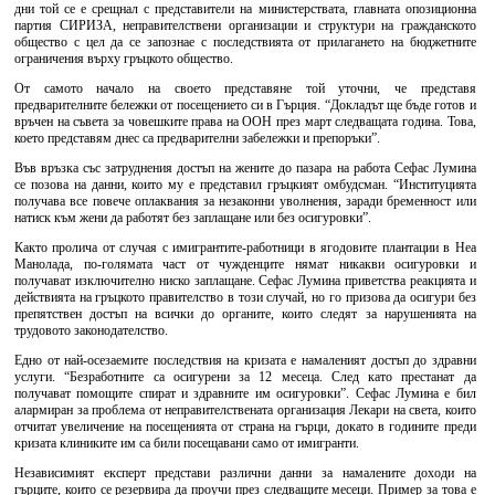
дни той се е срещнал с представители на министерствата, главната опозиционна
партия СИРИЗА, неправителствени организации и структури на гражданското
общество с цел да се запознае с последствията от прилагането на бюджетните
ограничения върху гръцкото общество.
От самото начало на своето представяне той уточни, че представя
предварителните бележки от посещението си в Гърция. “Докладът ще бъде готов и
връчен на съвета за човешките права на ООН през март следващата година. Това,
което представям днес са предварителни забележки и препоръки”.
Във връзка със затруднения достъп на жените до пазара на работа Сефас Лумина
се позова на данни, които му е представил гръцкият омбудсман. “Институцията
получава все повече оплаквания за незаконни уволнения, заради бременност или
натиск към жени да работят без заплащане или без осигуровки”.
Както пролича от случая с имигрантите-работници в ягодовите плантации в Неа
Манолада, по-голямата част от чужденците нямат никакви осигуровки и
получават изключително ниско заплащане. Сефас Лумина приветства реакцията и
действията на гръцкото правителство в този случай, но го призова да осигури без
препятствен достъп на всички до органите, които следят за нарушенията на
трудовото законодателство.
Едно от най-осезаемите последствия на кризата е намаленият достъп до здравни
услуги. “Безработните са осигурени за 12 месеца. След като престанат да
получават помощите спират и здравните им осигуровки”. Сефас Лумина е бил
алармиран за проблема от неправителствената организация Лекари на света, които
отчитат увеличение на посещенията от страна на гърци, докато в годините преди
кризата клиниките им са били посещавани само от имигранти.
Независимият експерт представи различни данни за намалените доходи на
гърците, които се резервира да проучи през следващите месеци. Пример за това е