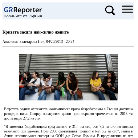
Кризата засяга най-силно жените
Анастасия Балездрова
Пет., 04/26/2013 - 20:24
В третата година от тежката икономическа криза безработицата в Гърция достигна
рекордни нива. Според последните данни през първото тримесечие на 2013 тя
достигна до 27,2 на сто.
“В момента безработицата сред жените е 31,4 на сто, със 7,5 на сто по-висока
отколкото при мъжете. През 2008 съответният процент е бил 6,2 на сто”, заяви в
Атина независимият експерт на ООН д-р Сефас Лумина. В продължение на пет