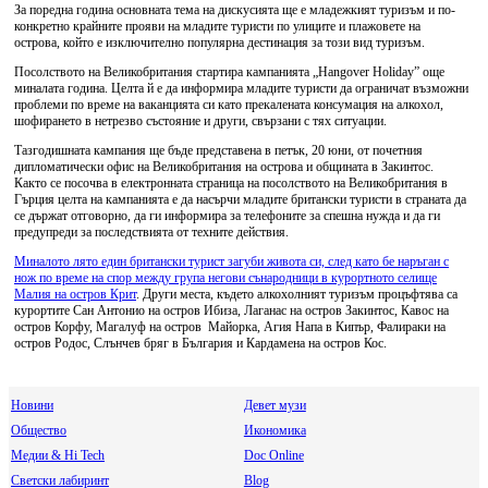
За поредна година основната тема на дискусията ще е младежкият туризъм и по-
конкретно крайните прояви на младите туристи по улиците и плажовете на
острова, който е изключително популярна дестинация за този вид туризъм.
Посолството на Великобритания стартира кампанията „Hangover Holiday” още
миналата година. Целта й е да информира младите туристи да ограничат възможни
проблеми по време на ваканцията си като прекалената консумация на алкохол,
шофирането в нетрезво състояние и други, свързани с тях ситуации.
Тазгодишната кампания ще бъде представена в петък, 20 юни, от почетния
дипломатически офис на Великобритания на острова и общината в Закинтос.
Както се посочва в електронната страница на посолството на Великобритания в
Гърция целта на кампанията е да насърчи младите британски туристи в страната да
се държат отговорно, да ги информира за телефоните за спешна нужда и да ги
предупреди за последствията от техните действия.
Миналото лято един британски турист загуби живота си, след като бе наръган с
нож по време на спор между група негови сънародници в курортното селище
Малия на остров Крит
. Други места, където алкохолният туризъм процъфтява са
курортите Сан Антонио на остров Ибиза, Лаганас на остров Закинтос, Кавос на
остров Корфу, Магалуф на остров Майорка, Агия Напа в Кипър, Фалираки на
остров Родос, Слънчев бряг в България и Кардамена на остров Кос.
Новини
Девет музи
Общество
Икономика
Медии & Hi Tech
Doc Online
Светски лабиринт
Blog