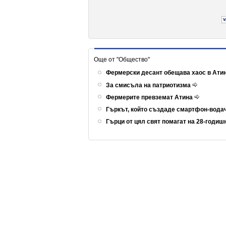
Още от "Общество"
Фермерски десант обещава хаос в Ати
За смисъла на патриотизма
Фермерите превземат Атина
Гъркът, който създаде смартфон-вода
Гърци от цял свят помагат на 28-годиш