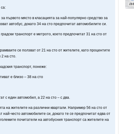
 са:
 за първото място в класацията за най-популярно средство за
лзват автобус, докато 34 на сто предпочитат автомобилите си.
градски транспорт е метрото, което предпочитат 31 на сто от
рамваите се ползват от 21 на сто от жителите, като процентите
 2 на сто.
радския транспорт, понеже:
тиват е близо – 38 на сто
ат с един автомобил, а 22 на сто – с два.
та на жителите на различни квартали. Например 56 на сто от
 най-често автомобилите си, докато те се предпочитат едва от
-големите почитатели на автобусния транспорт са жителите на