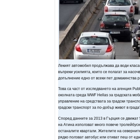
Лекият автомобил продължава да води класа
въпреки усилията, които се полагат за насоч
допълнение едно от всеки пет домакинства р
Това са част от изследването на агенция Pub
околната среда WWF Hellas за градската моб
управление на средствата за градски трансп
градски транспорт за по-добър живот в град
Според данните за 2013 в Гърция се движат
на Атина използват много повече тролейбусн
останалите квартали. Жителите на северните
рядко ползват автобус или отиват пеш от едн