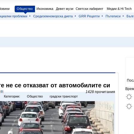
Новини
Общество
Икономика
Девет музи
Светски лабиринт
Медии & Hi Tech
оциални проблеми
Средиземноморска диета
GRR Рецепти
Пътеписи
Бълг
Пос
е не се отказват от автомобилите си
Врем
0
1428
прочитания
Категории:
Общество
градски транспорт