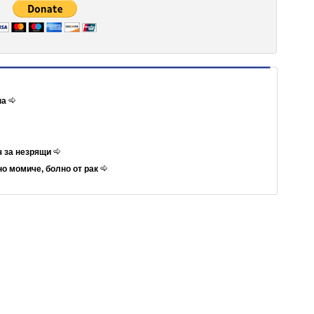
на
ч за незрящи
но момиче, болно от рак