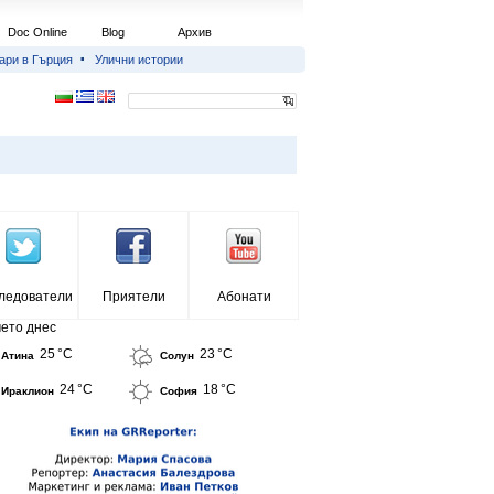
Doc Online
Blog
Архив
ари в Гърция
Улични истории
ледователи
Приятели
Абонати
ето днес
25 °C
23 °C
Атина
Солун
24 °C
18 °C
Ираклион
София