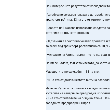
Най-интересните резултати от изследването
-Автобусите се съревновават с автомобилите
транспорт в Атина. 33 на сто от жителите по
-Второто най-масово използвано средство за 
жителите на гръцката столица.
-Надземният електрически влак, тролеите и т
за всеки вид транспорт респективно са 10, 9 и
-Жителите на Атина твърдят, че не ползват г
Не им се налага, тъй като мястото, до което о
Маршрутите не са удобни – 34 на сто.
-56 на сто от домакинствата в Атина разполаг
Интерес будят и различията в предпочитания
жителите на северните предградия използват
21 на сто от жителите на община Атина. Най
западните предградия и Пирея.