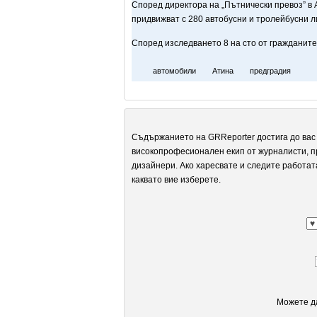
Според директора на „Пътнически превоз” в 
придвижват с 280 автобусни и тролейбусни л
Според изследването 8 на сто от гражданите
автомобили
Атина
предградия
Съдържанието на GRReporter достига до вас 
високопрофесионален екип от журналисти, п
дизайнери. Ако харесвате и следите работат
каквато вие изберете.
Можете да