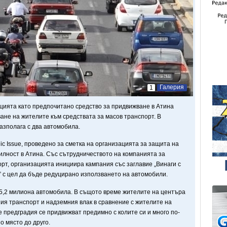
Галерия
1
цията като предпочитано средство за придвижване в Атина
ване на жителите към средствата за масов транспорт. В
азполага с два автомобила.
lic Issue, проведено за сметка на организацията за защита на
илност в Атина. Със сътрудничеството на компанията за
орт, организацията инициира кампания със заглавие „Винаги с
а” с цел да бъде редуцирано използването на автомобили.
 5,2 милиона автомобила. В същото време жителите на центъра
ия транспорт и надземния влак в сравнение с жителите на
 предградия се придвижват предимно с колите си и много по-
о място до друго.