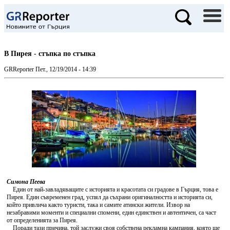
В Пирея - стъпка по стъпка
GRReporter
Пет., 12/19/2014 - 14:39
Симона Пеева
Един от най-завладяващите с историята и красотата си градове в Гърция, това е
Пирея. Един съвременен град, успял да съхрани оригиналността и историята си,
който привлича както туристи, така и самите атински жители. Извор на
незабравими моменти и специални спомени, един единствен и автентичен, са част
от определенията за Пирея.
Поради тази причина, той заслужи своя собствена рекламна кампания, която ще