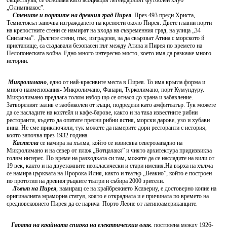
съществува, се основава като асоциация легендарният футболен клуб
„Олимпиакос”.
Стените и портите на древния град Пирея
. През 493 преди Христа,
Темистокъл започва изграждането на крепости около Пирея. Двете главни порти
на крепостните стени се намират на входа на съвременния град, на улица „34
Синтагма”. Дългите стени, пък, изградени, за да свързват Атина с морското й
пристанище, са създавали безопасен път между Атина и Пирея по времето на
Пелопонеската война. Eдно много интересно място, което има да разкаже много
истории.
Микролимано
, едно от най-красивите места в Пирея. То има кръгла форма и
много наименования- Микролимано, Фанари, Турколимано, порт Кумундуру.
Микролимано предлага голям избор що се отнася до храна и забавление.
Затвореният залив е заобиколен от къщи, подредени като амфитеатър. Тук можете
да се насладите на коктейл и кафе-барове, както и на така известните рибни
ресторанти, където да опитате пресни рибни ястия, морски дарове, узо и хубави
вина. Не сме приключили, тук можете да намерите дори ресторанти с история,
която започва през 1932 година.
Кастелла
се намира на хълма, който се извисява северозападно на
Микролимано и на север от плаж „Вотцалакя” и чиято архитектура придизвиква
голям интерес. По време на разходката си там, можете да се насладите на вили от
19 век, както и на двуетажните неокласически и стари имения.На върха на хълма
се намира църквата на Пророка Илия, както и театър „Веакио”, който е построен
по прототип на древногръцките театри и събира 2000 зрители.
Лъвът на Пирея
, намиращ се на крайбрежието Ксавериу, е достоверно копие на
оригиналната мраморна статуя, която е открадната и е причината по времето на
средновековието Пирея да се нарича Порто Леоне от латиноамериканците.
Гарата на крайната спирка на електрическия влак
, построена между 1926-