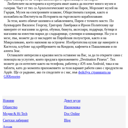
Любителите на историята и културата имат шанса да посетят много музеи и
галерии. Част от тях са Археологическият музей на Пирея, Морският музей на
Гърция, Музея на електронните влакове, Обществената галерия, както и
изложбата на Института на Историята на търговското корабоплаване.
За тези, които обичат шопинга и забавленията, Пирея е точното място. По
булевардите Василеос Георгиу, Григориу Ламбраки и Ироон Политехниу ще
намерите от магазини за дрехи, обувки, бижута, аксесоари, подаръци, бутици и
магазини на известни марки до сладкарници, сувенири и книжарници. На узо и
мезе, пък, можете да се насладите на Пирейския полуостров, както и на
Микролимано, което напомня на островче. Изобретателна кухня ще намерите в
Кастелла, клубове зад крейбрежието на Кондили, кафенета в Пашалимани и по
алеята Зеас.
Останалите интересни и красиви места оставяме на Вас, за да ги откриете сами с
помощта на услугите, които предлага приложението „Destination Piraeus”. Тях
можете да си изтеглите както на телефона, работещ с iOS или Android, така и на
таблета, като до момента приложението за този вариант работи само с продукти на
Apple. Ще се радваме, ако ги споделите и с нас, във
фейсбук страницата на
GRReporter
.
Новини
Девет музи
Общество
Икономика
Медии & Hi Tech
Doc Online
Светски лабиринт
Blog
Архив