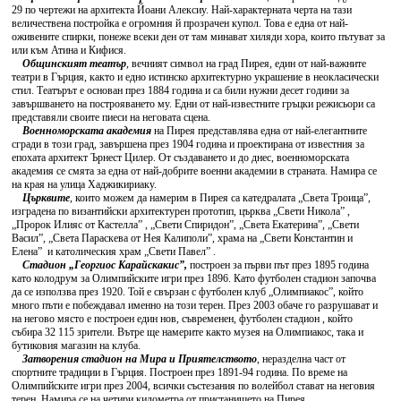
29 по чертежи на архитекта Йоани Алексиу. Най-характерната черта на тази
величествена постройка е огромния й прозрачен купол. Това е една от най-
оживените спирки, понеже всеки ден от там минават хиляди хора, които пътуват за
или към Атина и Кифися.
Общинският театър
, вечният символ на град Пирея, един от най-важните
театри в Гърция, както и едно истинско архитектурно украшение в неокласически
стил. Театърът е основан през 1884 година и са били нужни десет години за
завършването на построяването му. Едни от най-известните гръцки режисьори са
представяли своите пиеси на неговата сцена.
Военноморската академия
на Пирея представлява една от най-елегантните
сгради в този град, завършена през 1904 година и проектирана от известния за
епохата архитект Ърнест Цилер. От създаването и до днес, военноморската
академия се смята за една от най-добрите военни академии в страната. Намира се
на края на улица Хаджикириаку.
Църквите
, които можем да намерим в Пирея са катедралата „Света Троица”,
изградена по византийски архитектурен прототип, църква „Свети Никола” ,
„Пророк Илияс от Кастелла” , „Свети Спиридон”, „Света Екатерина”, „Свети
Васил”, „Света Параскева от Нея Калиполи”, храма на „Свети Константин и
Елена” и католическия храм „Свети Павел” .
Стадион „Георгиос Карайскакис”,
построен за първи път през 1895 година
като колодрум за Олимпийските игри през 1896. Като футболен стадион започва
да се използва през 1920. Той е свързан с футболен клуб „Олимпиакос”, който
много пъти е побеждавал именно на този терен. През 2003 обаче го разрушават и
на негово място е построен един нов, съвременен, футболен стадион , който
събира 32 115 зрители. Вътре ще намерите както музея на Олимпиакос, така и
бутиковия магазин на клуба.
Затворения стадион на Мира и Приятелството
, неразделна част от
спортните традиции в Гърция. Построен през 1891-94 година. По време на
Олимпийските игри през 2004, всички състезания по волейбол стават на неговия
терен. Намира се на четири километра от пристанището на Пирея.