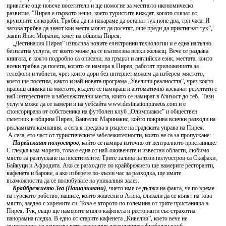
привлече още повече посетители и ще помогне за местното икономическо
развитие. ”Пирея е първото нещо, което туристите виждат, когато слязат от
круизните си кораби. Трябва да ги накараме да останат тук поне два, три часа. И
затова трябва да знаят кои места могат да посетят, още преди да пристигнат тук”,
заяви Янис Моралис, кмет на община Пирея.
„Дестинация Пирея” използва новите електронни технологии и е една напълно
безплатна услуга, от която може да се възползва всеки желаещ. Вече се раздава
книгата, в която подробно са описани, на гръцки и английски език, местата, които
всеки трябва да посети, когато се намира в Пирея, работят приложенията за
телефони и таблети, чрез които дори без интернет можем да изберем мястото,
което ще посетим, както и най-новата програма „Увеличи реалността”, чрез която
правиш снимка на мястото, където се намираш и автоматично изскачат резултати с
най-интерестните и забележителни места, които се намират в близост до теб. Тази
услуга може да се намери и на уебсайта www.destinationpiraeus.com и е
спонсорирана от собственика на футболен клуб „Олимпиакос” и обществен
съветник в община Пирея, Вангелис Маринакис, който покрива всички разходи на
рекламната кампания, а сега я предава в ръцете на градската управа на Пирея.
А сега, ето част от туристическите забележителности, които не са за пропускане:
Пирейският полуостров
, който се намира източно от централното пристанище.
С гледка към морето, това е една от най-оживените и известни области, любимо
място за разпускане на посетителите. Трите залива на този полуостров са Скафаки,
Байкуци и Афродита. Ако се разходите по крайбрежието ще намерите ресторанти,
кафенета и барове, а ако изберете по-късен час за разходка, ще имате
възможността да се полюбувате на уникалния залез.
Крайбрежието Зеа (Пашалимани)
, чието име се дължи на факта, че по време
на турското робство, пашите, които живеели в Атина, слизали да се къпят на това
място, заедно с харемите си. Това е второто по големина от трите пристанища в
Пирея. Тук, също ще намерите много кафенета и ресторанти със страхотна
панорамна гледка. В едно от старите кафенета „Кивелия”, което вече не