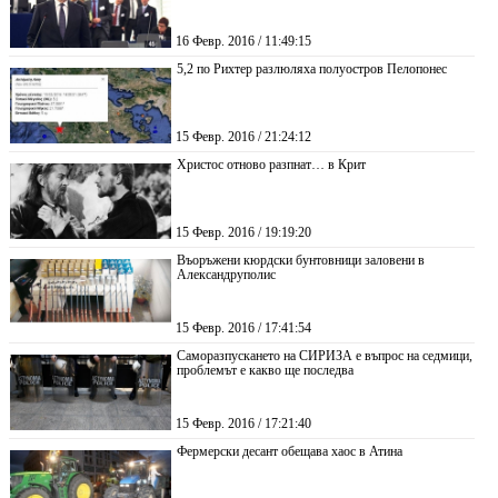
16 Февр. 2016 / 11:49:15
5,2 по Рихтер разлюляха полуостров Пелопонес
15 Февр. 2016 / 21:24:12
Христос отново разпнат… в Крит
15 Февр. 2016 / 19:19:20
Въоръжени кюрдски бунтовници заловени в
Александруполис
15 Февр. 2016 / 17:41:54
Саморазпускането на СИРИЗА е въпрос на седмици,
проблемът е какво ще последва
15 Февр. 2016 / 17:21:40
Фермерски десант обещава хаос в Атина