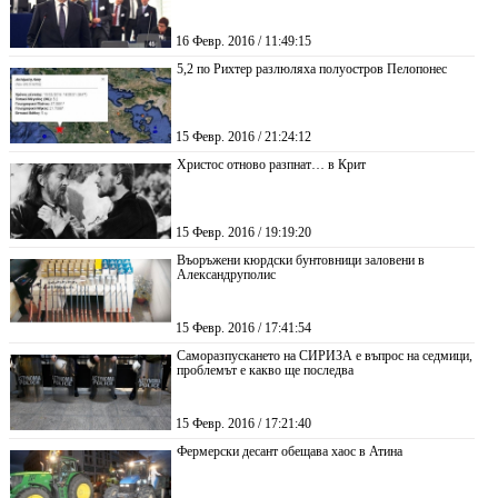
16 Февр. 2016 / 11:49:15
5,2 по Рихтер разлюляха полуостров Пелопонес
15 Февр. 2016 / 21:24:12
Христос отново разпнат… в Крит
15 Февр. 2016 / 19:19:20
Въоръжени кюрдски бунтовници заловени в
Александруполис
15 Февр. 2016 / 17:41:54
Саморазпускането на СИРИЗА е въпрос на седмици,
проблемът е какво ще последва
15 Февр. 2016 / 17:21:40
Фермерски десант обещава хаос в Атина