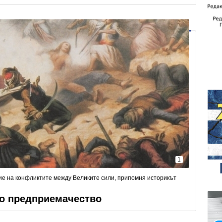
1
ие на конфликтите между Великите сили, припомня историкът
то предприемачество