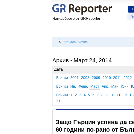
По
Най-доброто от GRReporter
Начало
/
Архив
Архив - Март 24, 2014
Дата
Всички
2007
2008
2009
2010
2011
2012
Всички
Ян.
Февр.
Март
Апр.
Май
Юни
Ю
Всички
1
2
3
4
5
6
7
8
9
10
11
12
13
31
Защо Гърция успява да с
60 години по-рано от Бъл