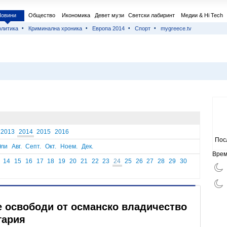
Новини
Общество
Икономика
Девет музи
Светски лабиринт
Медии & Hi Tech
литика
Криминална хроника
Европа 2014
Спорт
mygreece.tv
2013
2014
2015
2016
Пос
ли
Авг.
Септ.
Окт.
Ноем.
Дек.
Врем
14
15
16
17
18
19
20
21
22
23
24
25
26
27
28
29
30
е освободи от османско владичество
гария