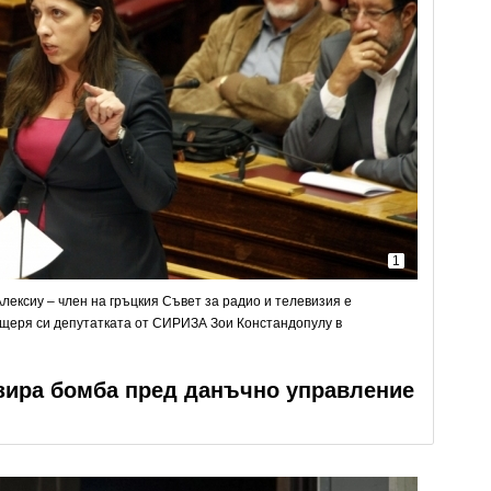
1
лексиу – член на гръцкия Съвет за радио и телевизия е
ъщеря си депутатката от СИРИЗА Зои Констандопулу в
зира бомба пред данъчно управление