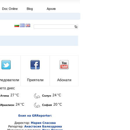
Doc Online
Blog
Архив
ледователи
Приятели
Абонати
ето днес
27 °C
24 °C
Атина
Солун
24 °C
20 °C
Ираклион
София