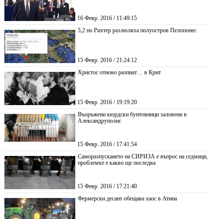
16 Февр. 2016 / 11:49:15
5,2 по Рихтер разлюляха полуостров Пелопонес
15 Февр. 2016 / 21:24:12
Христос отново разпнат… в Крит
15 Февр. 2016 / 19:19:20
Въоръжени кюрдски бунтовници заловени в
Александруполис
15 Февр. 2016 / 17:41:54
Саморазпускането на СИРИЗА е въпрос на седмици,
проблемът е какво ще последва
15 Февр. 2016 / 17:21:40
Фермерски десант обещава хаос в Атина