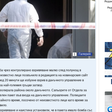
Галерия
1
ба чрез контролирано взривяване малко след полунощ в
неизвестно лице позвънило в редакцията на новинарския сайт
след 20 минути ще избухне взрив в данъчното управление в
ра най-големия гръцки затвор.
золирала района около данъчното. Сапьорите от Отдела за
елен пакет във входа на данъчното управление. Полицаите
райното време, посочено от неизвестното лице като време за
вило.
ивяване и наистина установили, че в пакета имало бомба със