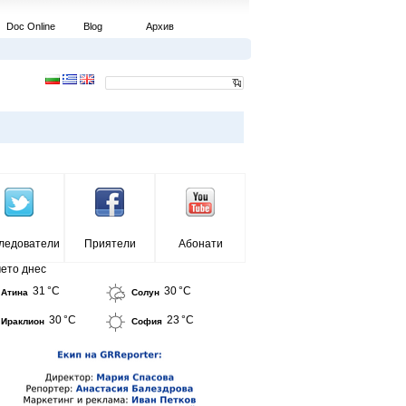
Doc Online
Blog
Архив
ледователи
Приятели
Абонати
ето днес
31 °C
30 °C
Атина
Солун
30 °C
23 °C
Ираклион
София