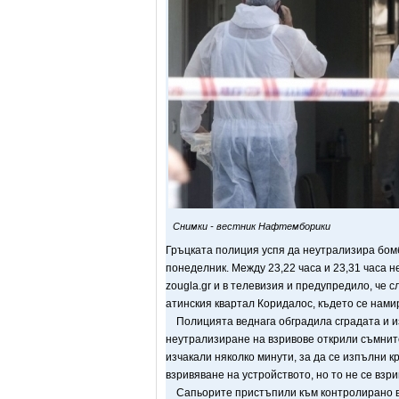
Снимки - вестник Нафтемборики
Гръцката полиция успя да неутрализира бом
понеделник. Между 23,22 часа и 23,31 часа 
zougla.gr и в телевизия и предупредило, че 
атинския квартал Коридалос, където се нами
Полицията веднага обградила сградата и и
неутрализиране на взривове открили съмнит
изчакали няколко минути, за да се изпълни к
взривяване на устройството, но то не се взри
Сапьорите пристъпили към контролирано взр