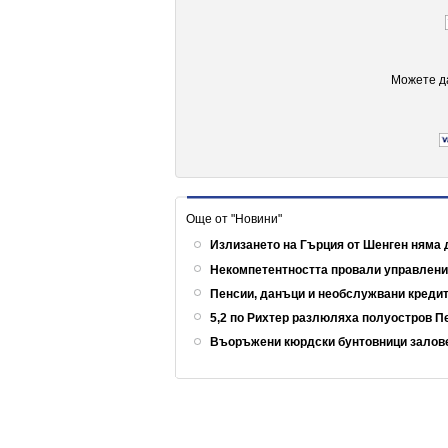
Можете да
Още от "Новини"
Излизането на Гърция от Шенген няма 
Некомпетентността провали управлен
Пенсии, данъци и необслужвани кредит
5,2 по Рихтер разлюляха полуостров 
Въоръжени кюрдски бунтовници залов