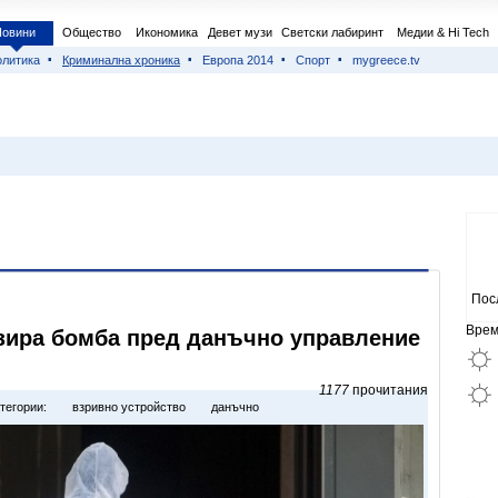
Новини
Общество
Икономика
Девет музи
Светски лабиринт
Медии & Hi Tech
литика
Криминална хроника
Европа 2014
Спорт
mygreece.tv
Пос
Врем
зира бомба пред данъчно управление
1177
прочитания
тегории:
взривно устройство
данъчно