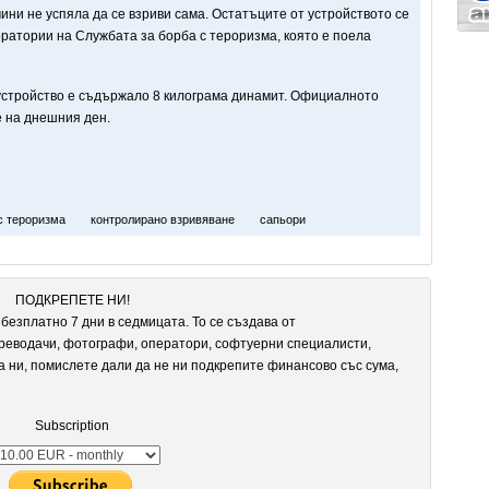
ини не успяла да се взриви сама. Остатъците от устройството се
ратории на Службата за борба с тероризма, която е поела
устройство е съдържало 8 килограма динамит. Официалното
е на днешния ден.
с тероризма
контролирано взривяване
сапьори
ПОДКРЕПЕТЕ НИ!
безплатно 7 дни в седмицата. То се създава от
реводачи, фотографи, оператори, софтуерни специалисти,
а ни, помислете дали да не ни подкрепите финансово със сума,
Subscription