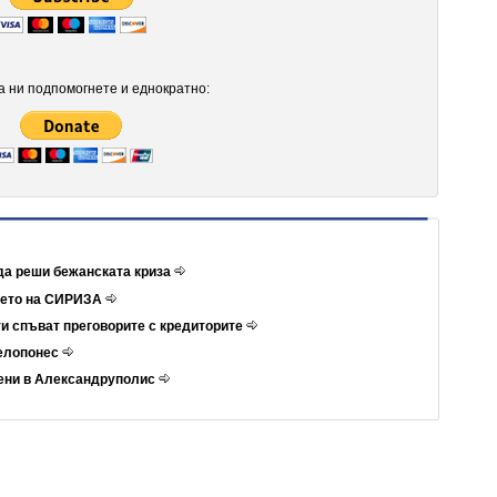
 ни подпомогнете и еднократно:
да реши бежанската криза
ието на СИРИЗА
и спъват преговорите с кредиторите
Пелопонес
ени в Александруполис