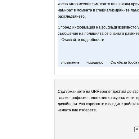
часовников механизъм, която по някакви прич
намират в момента в специализираните лабо
разследването.
Според информация на zougla.gr взривното 
съобщение на полицията се очаква в рамкит
Очаквайте подробности.
управление
Коридалос
Служба за борба 
Съдържанието на GRReporter достига до вас 
високопрофесионален екип от журналисти, п
дизайнери. Ако харесвате и следите работат
каквато вие изберете.