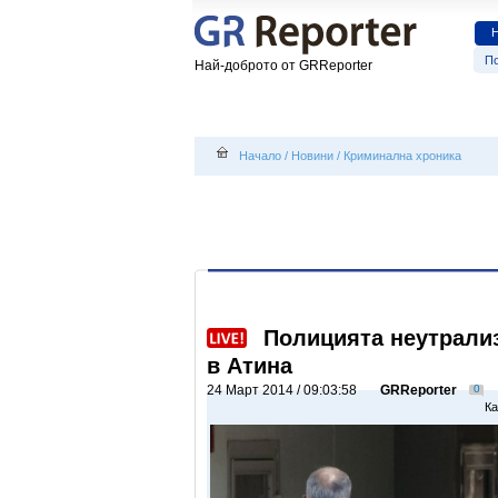
По
Най-доброто от GRReporter
Начало
/
Новини
/
Криминална хроника
Полицията неутрали
в Атина
24 Март 2014 / 09:03:58
GRReporter
0
Ка