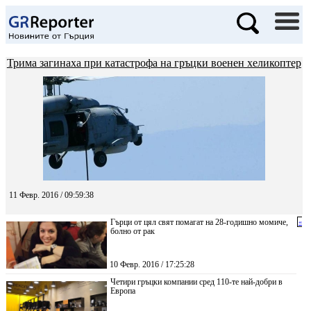
Трима загинаха при катастрофа на гръцки военен хеликоптер
11 Февр. 2016 / 09:59:38
Гърци от цял свят помагат на 28-годишно момиче,
«
болно от рак
10 Февр. 2016 / 17:25:28
Четири гръцки компании сред 110-те най-добри в
Европа