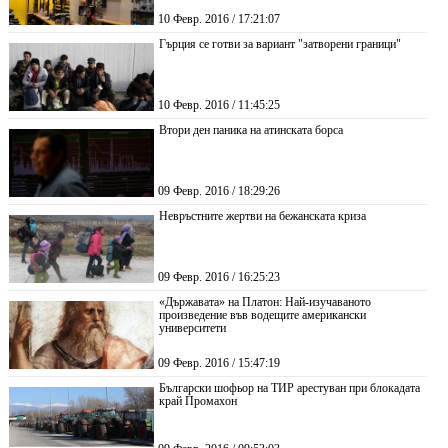
10 Февр. 2016 / 17:21:07
Гърция се готви за вариант "затворени граници"
10 Февр. 2016 / 11:45:25
Втори ден паника на атинската борса
09 Февр. 2016 / 18:29:26
Невръстните жертви на бежанската криза
09 Февр. 2016 / 16:25:23
«Държавата» на Платон: Най-изучаваното
произведение във водещите американски
университети
09 Февр. 2016 / 15:47:19
Български шофьор на ТИР арестуван при блокадата
край Промахон