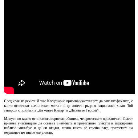
След края на речите Илиас Касидиарис призова участниците да запалят факлите, с
които осветяват всеки техен митинг и да изпеят гръцкия национален химн. Той
завърши с призивите „Да живее Кипър” и „Да живее Гърция”.
Минути по-късно от високоговорителя обявиха, че протестът е приключил. Гласът
призова участниците да оставят знамената и протестните плакати в паркирания
наблизо минибус и да си отидат, точно както се случва след протестите на
омразните им иначе комунисти.