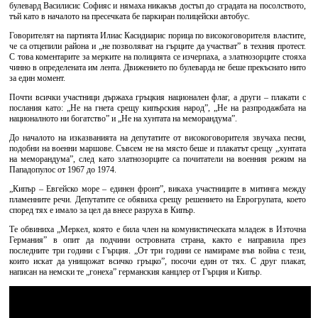
булевард Василисис Софияс и нямаха никакъв достъп до сградата на посолството,
тъй като в началото на пресечката бе паркиран полицейски автобус.
Говорителят на партията Илиас Касидиарис порица по високоговорителя властите,
че са отцепили района и „не позволяват на гърците да участват” в техния протест.
С това коментарите за мерките на полицията се изчерпаха, а златнозорците стояха
чинно в определената им лента. Движението по булеварда не беше прекъснато нито
за един момент.
Почти всички участници държаха гръцкия национален флаг, а други – плакати с
послания като: „Не на гнета срещу кипърския народ”, „Не на разпродажбата на
националното ни богатство” и „Не на хунтата на меморандума”.
До началото на изказванията на депутатите от високоговорителя звучаха песни,
подобни на военни маршове. Съвсем не на място беше и плакатът срещу „хунтата
на меморандума”, след като златнозорците са почитатели на военния режим на
Пападопулос от 1967 до 1974.
„Кипър – Евгейско море – единен фронт”, викаха участниците в митинга между
пламенните речи. Депутатите се обявиха срещу решението на Еврогрупата, което
според тях е имало за цел да внесе разруха в Кипър.
Те обвиниха „Меркел, която е била член на комунистическата младеж в Източна
Германия” в опит да подчини островната страна, както е направила през
последните три години с Гърция. „От три години се намираме във война с тези,
които искат да унищожат всичко гръцко”, посочи един от тях. С друг плакат,
написан на немски те „гонеха” германския канцлер от Гърция и Кипър.