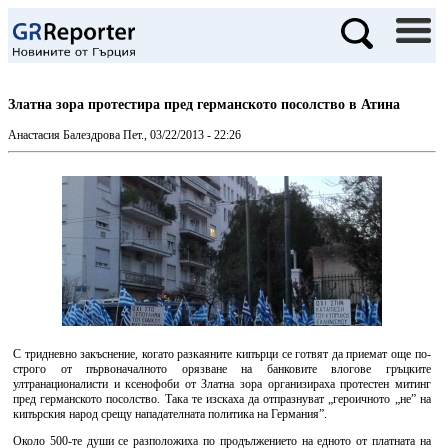
Златна зора протестира пред германското посолство в Атина
Анастасия Балездрова
Пет., 03/22/2013 - 22:26
С тридневно закъснение, когато разкаяните кипърци се готвят да приемат още по-
строго от първоначалното орязване на банковите влогове гръцките
ултранационалисти и ксенофоби от Златна зора организираха протестен митинг
пред германското посолство. Така те изскаха да отпразнуват „героичното „не” на
кипърския народ срещу нападателната политика на Германия”.
Около 500-те души се разположиха по продължението на едното от платната на