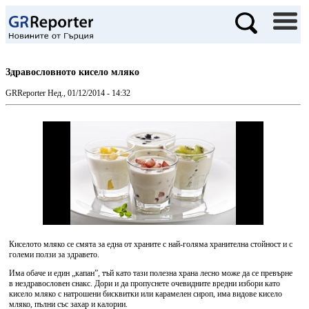
Здравословното кисело мляко
GRReporter
Нед., 01/12/2014 - 14:32
Киселото мляко се смята за една от храните с най-голяма хранителна стойност и с
големи ползи за здравето.
Има обаче и един „капан”, тъй като тази полезна храна лесно може да се превърне
в нездравословен снакс. Дори и да пропуснете очевидните вредни избори като
кисело мляко с натрошени бисквитки или карамелен сироп, има видове кисело
мляко, пълни със захар и калории.