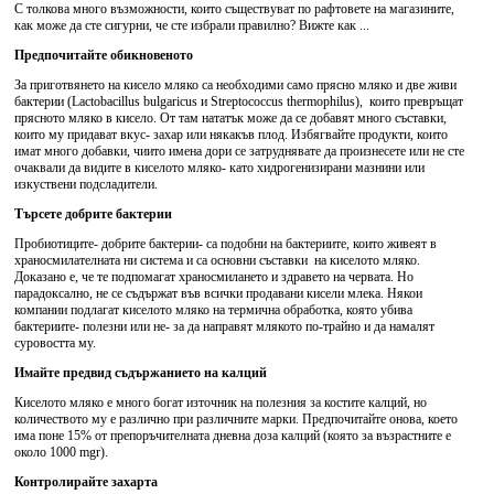
С толкова много възможности, които съществуват по рафтовете на магазините,
как може да сте сигурни, че сте избрали правилно? Вижте как ...
Предпочитайте обикновеното
За приготвянето на кисело мляко са необходими само прясно мляко и две живи
бактерии (Lactobacillus bulgaricus и Streptococcus thermophilus), които превръщат
прясното мляко в кисело. От там нататък може да се добавят много съставки,
които му придават вкус- захар или някакъв плод. Избягвайте продукти, които
имат много добавки, чиито имена дори се затруднявате да произнесете или не сте
очаквали да видите в киселото мляко- като хидрогенизирани мазнини или
изкуствени подсладители.
Търсете добрите бактерии
Пробиотиците- добрите бактерии- са подобни на бактериите, които живеят в
храносмилателната ни система и са основни съставки на киселото мляко.
Доказано е, че те подпомагат храносмилането и здравето на червата. Но
парадоксално, не се съдържат във всички продавани кисели млека. Някои
компании подлагат киселото мляко на термична обработка, която убива
бактериите- полезни или не- за да направят млякото по-трайно и да намалят
суровостта му.
Имайте предвид съдържанието на калций
Киселото мляко е много богат източник на полезния за костите калций, но
количеството му е различно при различните марки. Предпочитайте онова, което
има поне 15% от препоръчителната дневна доза калций (която за възрастните е
около 1000 mgr).
Контролирайте захарта