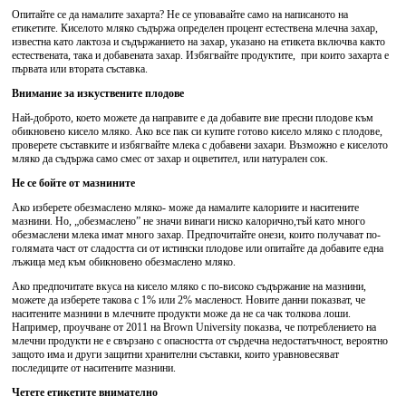
Опитайте се да намалите захарта? Не се уповавайте само на написаното на
етикетите. Киселото мляко съдържа определен процент естествена млечна захар,
известна като лактоза и съдържанието на захар, указано на етикета включва както
естествената, така и добавената захар. Избягвайте продуктите, при които захарта е
първата или втората съставка.
Внимание за изкуствените плодове
Най-доброто, което можете да направите е да добавите вие пресни плодове към
обикновено кисело мляко. Ако все пак си купите готово кисело мляко с плодове,
проверете съставките и избягвайте млека с добавени захари. Възможно е киселото
мляко да съдържа само смес от захар и оцветител, или натурален сок.
Не се бойте от мазнините
Ако изберете обезмаслено мляко- може да намалите калориите и наситените
мазнини. Но, „обезмаслено” не значи винаги ниско калорично,тъй като много
обезмаслени млека имат много захар. Предпочитайте онези, които получават по-
голямата част от сладостта си от истински плодове или опитайте да добавите една
лъжица мед към обикновено обезмаслено мляко.
Ако предпочитате вкуса на кисело мляко с по-високо съдържание на мазнини,
можете да изберете такова с 1% или 2% масленост. Новите данни показват, че
наситените мазнини в млечните продукти може да не са чак толкова лоши.
Например, проучване от 2011 на Brown University показва, че потреблението на
млечни продукти не е свързано с опасността от сърдечна недостатъчност, вероятно
защото има и други защитни хранителни съставки, които уравновесяват
последиците от наситените мазнини.
Четете етикетите внимателно