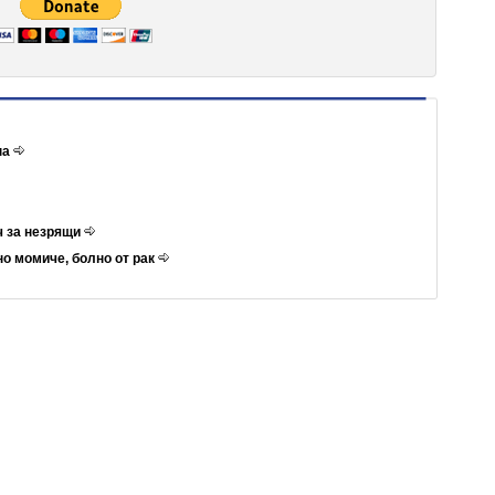
на
ч за незрящи
но момиче, болно от рак