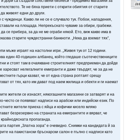
и и дори са създали собствени бизнеси - предимно магазини за
ителството. Те не бяха приети с открити обиятия от старите
 да живеят едни до други.
с чужденци. Какво ли не се е случвало тук. Побои, нападения,
 ставали на площада. Непрекъснато чуваме за обири, грабежи.
да се прибера, за да не ме ограби някой. Ето, виж какво има в
казва старите чуждестранни банкноти. „Нека да вземат тях”,
пи мъже играят на настолни игри. „Живея тук от 12 години.
азва един 40-годишен албанец, който гледаше съотечествениците
отни и стоят там в очаякване строителният предприемач да дойде
е харесват нелегалните емигранти и даже твърдят, че за да не
 местните гърци казват, че от една страна роптаят срещу
лзват от тях, като им дават под наем жилища и обекти и ги наемат
рите жители се изнасят, някогашните магазини се затварят и на
по-често се появяват надписи на арабски или индийски език. По
стните жители приеха с яйца и кофички кисело мляко
тават безрезервно на страната на емигрантите и вярват, че
т крайнодясната пропаганда.
ата партия „Златна зора” е очевидно. Снимки на кандидата й за
рите на пакистански бръснарски салон е пълно с надписи като