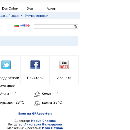
Doc Online
Blog
Архив
ари в Гърция
Улични истории
ледователи
Приятели
Абонати
ето днес
33 °C
33 °C
Атина
Солун
28 °C
28 °C
Ираклион
София