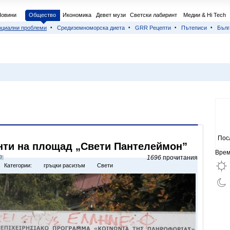
Новини
Общество
Икономика
Девет музи
Светски лабиринт
Медии & Hi Tech
оциални проблеми
Средиземноморска диета
GRR Рецепти
Пътеписи
Бълг
Пос
нти на площад „Свети Пантелеймон”
Врем
0
1696
прочитания
Категории:
гръцки расизъм
Свети