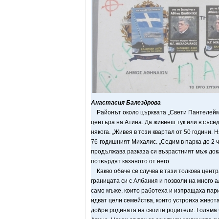
Анастасия Балездрова
Районът около църквата „Свети Пантелеймон
центъра на Атина. Да живееш тук или в съсе
някога. „Живея в този квартал от 50 години. 
76-годишният Михалис. „Седим в парка до 2 
продължава разказа си възрастният мъж докат
потвърдят казаното от него.
Какво обаче се случва в тази толкова центр
границата си с Албания и позволи на много а
само мъже, които работеха и изпращаха пари
идват цели семейства, които устроиха живота
добре родината на своите родители. Голяма ч