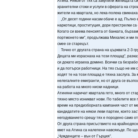
Атина. Някои от тях са закупили жилищата с
хранителни стоки и услуги в сферата на стро
жители на квартала, но лека-полека свикнаха
„От десет години насам обаче е ад. Пълно е 
наркотици, проституция, дори престрелки са
Когато си взема пенсията от банката, бързам 
портмонето ми”, продължава Михалис и ми по
смее се старецът.
Точно от другата страна на църквата 2-3 гру
Децата ми израснаха на този площад”, разк
си докато играеха домино. Всички са безраб
и да потърси работници. На тях също не им с
ходят те на този площад е тяхна заслуга. За
нелегалните емигранти, но от друга се възпо
на работа на много ниски надници.
Атиняни наричат квартала гето, много от ста
тяхно място изникват нови. По табелите все 
време на предизборната кампания част от ме
кандидатите на някои леви партии, които зас
негодуванието срещу тях е породено само о
От друга страна присъствието на крайнодясн
кмет на Атина са налепени навсякъде. По що
„Чужденците – вън от Гърция”.