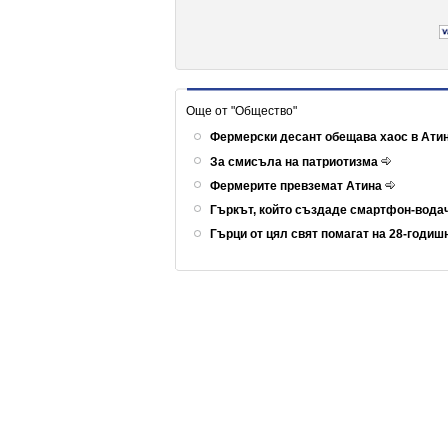
Още от "Общество"
Фермерски десант обещава хаос в Ати
За смисъла на патриотизма
Фермерите превземат Атина
Гъркът, който създаде смартфон-вода
Гърци от цял свят помагат на 28-годиш