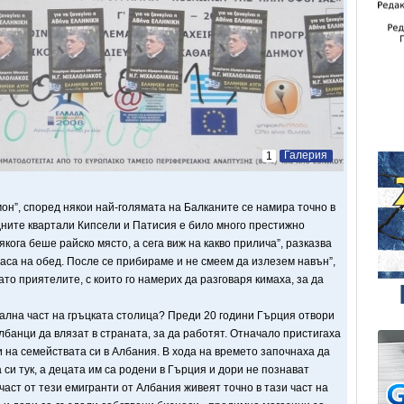
Галерия
1
”, според някои най-голямата на Балканите се намира точно в
дните квартали Кипсели и Патисия е било много престижно
Някога беше райско място, а сега виж на какво прилича”, разказва
часа на обед. После се прибираме и не смеем да излезем навън”,
о приятелите, с които го намерих да разговаря кимаха, за да
ална част на гръцката столица? Преди 20 години Гърция отвори
лбанци да влязат в страната, за да работят. Отначало пристигаха
 на семействата си в Албания. В хода на времето започнаха да
 си тук, а децата им са родени в Гърция и дори не познават
аст от тези емигранти от Албания живеят точно в тази част на