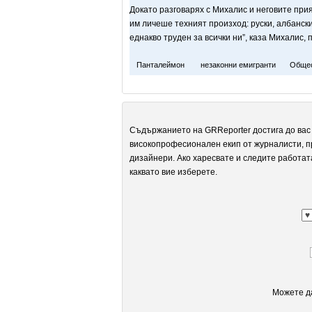
Докато разговарях с Михалис и неговите при
им личеше техният произход: руски, албански,
еднакво труден за всички ни”, каза Михалис, 
Панталеймон
незаконни емигранти
Обще
Съдържанието на GRReporter достига до вас 
високопрофесионален екип от журналисти, п
дизайнери. Ако харесвате и следите работат
каквато вие изберете.
Можете да