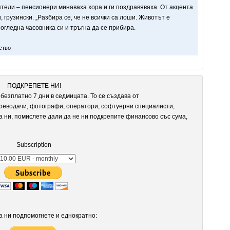
ятели – пенсионери минаваха хора и ги поздравяваха. От акцента
 грузински. „Разбира се, че не всички са лоши. Животът е
погледна часовника си и тръгна да се прибира.
ство
ПОДКРЕПЕТЕ НИ!
безплатно 7 дни в седмицата. То се създава от
реводачи, фотографи, оператори, софтуерни специалисти,
а ни, помислете дали да не ни подкрепите финансово със сума,
Subscription
 ни подпомогнете и еднократно: