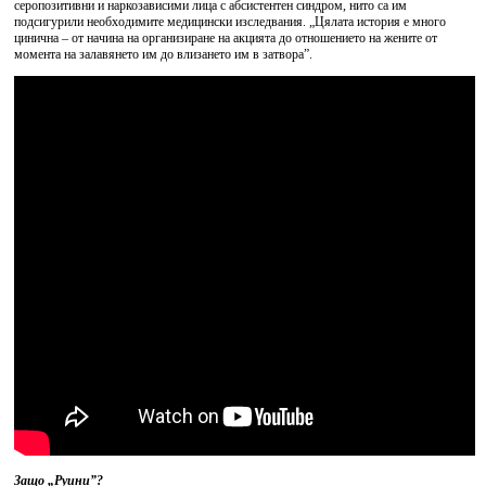
серопозитивни и наркозависими лица с абсистентен синдром, нито са им
подсигурили необходимите медицински изследвания. „Цялата история е много
цинична – от начина на организиране на акцията до отношението на жените от
момента на залавянето им до влизането им в затвора”.
Защо „Руини”?