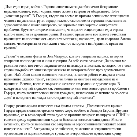
„Има един израз, който в Гърция използваме за да обозначим бездомните,
наркозависимите, тоест хората, които живеят встрани от обществото. Той е
„човешки руини”. В Гърция, където по време на кризата всички сме потенциални
членове на уязвими групи, заради тежкото състояние на страната и системата за
здравеопазване е много интересно, че наричаме така хората с конкретните
проблеми. Другият интересен елемент е, че изразът съществува в една страна,
която е известна за древните руини. В същото време вече все повече зачестяват
признаците на изоставеност –празните магазини, парковете, цели квартали. Затова
смятам, че историята на тези жени е част от историята на Гърция по време на
кризата”.
„Руини” е първият филм на Зои Мавруди, която е театрална актриса, автор на
театрални произведения и кино сценарии. За себе си тя разказва: „Занимават ме
различни теми, повече от гледната точка на актьора и писателя, но видях, че в този
случай по-добрият начин за пренасянето на историята беше чрез документален
филм. Най-общо казано основната тематика, по която работя е свързана с така
наречените „женски теми”, въпреки че лично за мен това определение не е
правилно. Всичко, което е свързано с жените е свързано и с другите хора. В
конкретния случай видяхме как отношението към тези жени отразява проблеми в
Гърция, които засягат всички нейни граждани, независимо че жените са по-лесна
„цел” и историята изглежда като отделен случай и тактика”.
Според режисьорката интересът към филма е голям. „Политическата криза в
Гърция предизвиква интереса на много хора, особено в Западна Европа. Другата
причина е, че в този случай става дума за криминализиране на вируса на СПИН и
гонение срещу серопозитивни хора на базата на несъстоятелни данни. Много
активисти, които се занимават със защитата на серопозитивните показват голям
интерес към него”. Заслужава да се отбележи, че жените и неправителствени
организации са подали искове до гръцкото и европейското правосъдие срещу