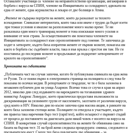
Останалите участници са членове на неправителствени организации, ангажирани в
борбата с вируса на СПИН, членове на Инициативата за солидарност, адвоката на
една от жените, една журналистка и лекари от две болници в Атина.
„Филмът не съдържа портрети на жените, които да разказват за тяхното
всекидневие. Снимахме интервютата, които така или иначе е трудно да бъдат взети
при тежки условия и имахме на разположение много малко време. Те ни
разказваха един много травмиращ момент и това изискваше много усилия и
внимание от моя страна. За осъществяването им помогнаха членовете на
Инициативата за солидарност към серопозитивните под гонение. Те започнаха да
ходят в затворите, където бяха изпратени жените от първия момент, помагаха им
както в борбата със съдебните власти, така и във връзка с престоя им там. Не ги
изоставиха до последния момент и продължават да подкрепят затворничките от
крилото на серопозитивните”.
Хрониката на събитията
„Публичната част на случая започна, когато бе публикувана снимката на една жена
от Русия. Тя се появи първо в електронната страница на полицията и след това бе
показана по всички медии. В репортажите се твърдеше, че тя е била заловена в
незаконен публичен дом на улица Ахарнон. Всичко това се случи в края на април
2012, няколко дни след издаването на нареждането на тогавашния здравен
министър Андреас Ловердос, което практически предоставя възможности за
дискриминация на уязвимите групи от населението, засегнати от различни вируси,
сред които и HIV. Няколко дни по-късно започна една масова акция, в рамките на
която бяха заловени стотици жени. Полицаите ги отведоха в участъците, където
им правеха така наречения бърз тест (rapid test), който всъщност е първият стадий
от процеса до поставянето на диагнозата дали някой човек е носител на вируса на
СПИН. В конкретния случай серопозитивността на жените бе обявявана само на
базата на бързия тест. 31 на брой жени следваха процедурата: снимка, следовател и
предварителен арест. Срещу тях бяха повдигнати две обвинения – за