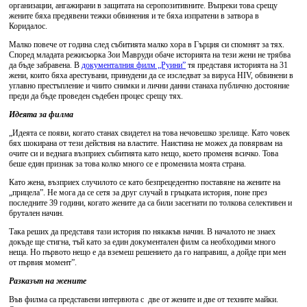
организации, ангажирани в защитата на серопозитивните. Въпреки това срещу
жените бяха предявени тежки обвинения и те бяха изпратени в затвора в
Коридалос.
Малко повече от година след събитията малко хора в Гърция си спомнят за тях.
Според младата режисьорка Зои Мавруди обаче историята на тези жени не трябва
да бъде забравена. В
документалния филм „Руини”
тя представя историята на 31
жени, които бяха арестувани, принудени да се изследват за вируса HIV, обвинени в
углавно престъпление и чиито снимки и лични данни станаха публично достояние
преди да бъде проведен съдебен процес срещу тях.
Идеята за филма
„Идеята се появи, когато станах свидетел на това нечовешко зрелище. Като човек
бях шокирана от тези действия на властите. Наистина не можех да повярвам на
очите си и веднага възприех събитията като нещо, което променя всичко. Това
беше един признак за това колко много се е променила моята страна.
Като жена, възприех случилото се като безпрецедентно поставяне на жените на
„прицела”. Не мога да се сетя за друг случай в гръцката история, поне през
последните 39 години, когато жените да са били засегнати по толкова селективен и
брутален начин.
Така реших да представя тази история по някакъв начин. В началото не знаех
докъде ще стигна, тъй като за един документален филм са необходими много
неща. Но първото нещо е да вземеш решението да го направиш, а дойде при мен
от първия момент”.
Разказът на жените
Във филма са представени интервюта с две от жените и две от техните майки.