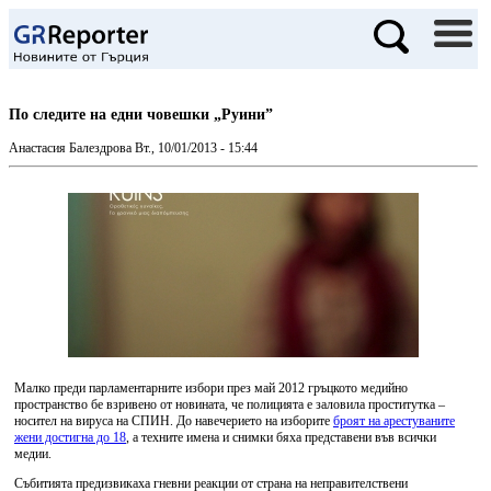
По следите на едни човешки „Руини”
Анастасия Балездрова
Вт., 10/01/2013 - 15:44
Малко преди парламентарните избори през май 2012 гръцкото медийно
пространство бе взривено от новината, че полицията е заловила проститутка –
носител на вируса на СПИН. До навечерието на изборите
броят на арестуваните
жени достигна до 18
, а техните имена и снимки бяха представени във всички
медии.
Събитията предизвикаха гневни реакции от страна на неправителствени