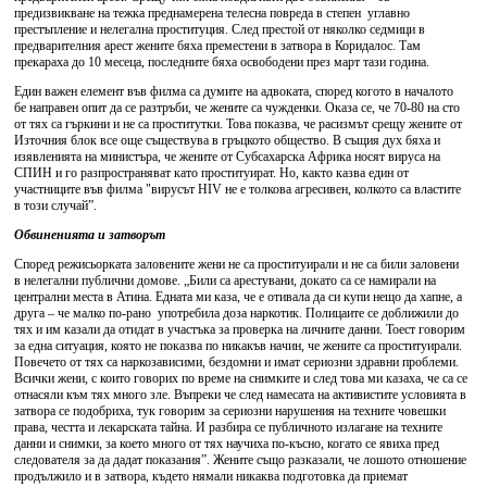
предизвикване на тежка преднамерена телесна повреда в степен углавно
престъпление и нелегална проституция. След престой от няколко седмици в
предварителния арест жените бяха преместени в затвора в Коридалос. Там
прекараха до 10 месеца, последните бяха освободени през март тази година.
Един важен елемент във филма са думите на адвоката, според когото в началото
бе направен опит да се разтръби, че жените са чужденки. Оказа се, че 70-80 на сто
от тях са гъркини и не са проститутки. Това показва, че расизмът срещу жените от
Източния блок все още съществува в гръцкото общество. В същия дух бяха и
изявленията на министъра, че жените от Субсахарска Африка носят вируса на
СПИН и го разпространяват като проституират. Но, както казва един от
участниците във филма "вирусът HIV не е толкова агресивен, колкото са властите
в този случай”.
Обвиненията и затворът
Според режисьорката заловените жени не са проституирали и не са били заловени
в нелегални публични домове. „Били са арестувани, докато са се намирали на
централни места в Атина. Едната ми каза, че е отивала да си купи нещо да хапне, а
друга – че малко по-рано употребила доза наркотик. Полицаите се доближили до
тях и им казали да отидат в участъка за проверка на личните данни. Тоест говорим
за една ситуация, която не показва по никакъв начин, че жените са проституирали.
Повечето от тях са наркозависими, бездомни и имат сериозни здравни проблеми.
Всички жени, с които говорих по време на снимките и след това ми казаха, че са се
отнасяли към тях много зле. Въпреки че след намесата на активистите условията в
затвора се подобриха, тук говорим за сериозни нарушения на техните човешки
права, честта и лекарската тайна. И разбира се публичното излагане на техните
данни и снимки, за което много от тях научиха по-късно, когато се явиха пред
следователя за да дадат показания”. Жените също разказали, че лошото отношение
продължило и в затвора, където нямали никаква подготовка да приемат