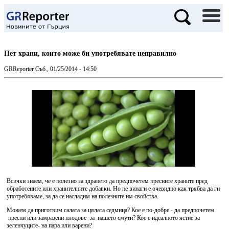
Пет храни, които може би употребявате неправилно
GRReporter
Съб., 01/25/2014 - 14:50
Всички знаем, че е полезно за здравето да предпочетем пресните храните пред
обработените или хранителните добавки. Но не винаги е очевидно как трябва да ги
употребяваме, за да се насладим на полезните им свойства.
Можем да приготвим салата за цялата седмица? Кое е по-добре - да предпочетем
пресни или замразени плодове за нашето смути? Кое е идеалното ястие за
зеленчуците- на пара или варени?