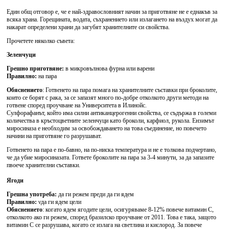
Един общ отговор е, че е най-здравословният начин за приготвяне не е еднакъв за
всяка храна. Горещината, водата, съхранението или излагането на въздух могат да
накарат определени храни да загубят хранителните си свойства.
Прочетете няколко съвета:
Зеленчуци
Грешно приготвяне
:
в микровълнова фурна или варени
Правилно
:
на пара
Обяснението
: Готвенето на пара помага на хранителните съставки при броколите,
които се борят с рака, за се запазят много по-добре отколкото други методи на
готвене според проучване на Университета в Илинойс.
Сулфорафанът, който има силни антиканцерогенни свойства, се съдържа в големи
количества в кръстоцветните зеленчуци като броколи, карфиол, рукола. Ензимът
миросиназа е необходим за освобождаването на това съединение, но повечето
начини на приготвяне го разрушават.
Готвенето на пара е по-бавно, на по-ниска температура и не е толкова подчертано,
че да убие миросиназата. Гответе броколите на пара за 3-4 минути, за да запазите
пвоече хранителни съставки.
Ягоди
Грешна употреба
:
да ги режем преди да ги ядем
Правилно
:
νда ги ядем цели
Обяснението
: когато ядем ягодите цели, осигуряваме 8-12% повече витамин С,
отколкото ако ги режем, според бразилско проучване от 2011. Това е така, защото
витамин С се разрушава, когато се излага на светлина и кислород. За повече