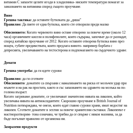
витамин С запазете целите ягоди в хладилника- ниските температури помагат за
замазването на витамина според същото проучване.
Вино
Грешна тактика:
да оставите бутилката да „диша”
Правилно:
Да пиете от една бутилка, която сте отворили преди малко
Обяснението:
Когато червеното вино остане отворено за повече време (около 12
часа) органичните кисели и полифенолите, които съдържа, започват да се разпадат,
според китайско проучване от 2012. Когато оставите отворена бутилка вино през
нощта, губите предимствата, които предлага виното- например борбата с
депресията, увеличаването на тестостерона и подпомагането на сърдечното здраве.
Домати
Грешна употреба
:
да ги ядете сурови
Правилно:
да ги сготвите
Обяснението
: доматите са свързани с намаляването на риска от мозъчен удар при
мъжете и на рак на простата, както и със запазването на здравето на мозъка на по-
голяма възраст.
Когато загряваме доматите, се увеличават значително нивата на ликопен, който
увеличава нивата на антиоксидантите. Скорошно проучване в British Journal of
Nutrition потвърждава, че онези, които ядат главно сурови храни, имат недостиг на
ликопен. Сгответе доматите в зехтин за повече хранителни съставки. Ликопенът е
мастноразтворим- това означава, че трябва да се свърже с някоя мазнина, за да
бъде погълнат правилно от организма ни.
Замразени продукти