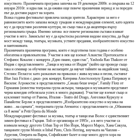
изкуството. Празничната програма започва на 19 декември 2009г. и свършва на 12
януари 2010г. и идва пак за да оживи още повече празничния период и за пореден
път да достави радост на хората.
Всяка година фестивалът привлича хиляди зрители. Характерно за него е
равновесието което запазва между гръцкия и международния елемент, като идеята
му е да представя различни култури, но също така и да акцентира върху
регионалната гръцка. Именно затова все повече регионални състави взимат
участие в него. Замисълът му е да кръстосва различни видове изкуства, да бъде
мост между танца, театъра, музиката, устните предания, изобразителното изкуство
и пантомимата.
Празничната празнична програма, която е подготвена тази година е особено
обогатена и привлекателна. Участие в нея ще вземат Алкистис Протопсалти и
Стефанос Кокалис с концерта „Едно пиано, един глас”, Yashoda Rao Thakore от
Индия с представлението „Танци и музика от Индия” (който ще проведе също
така и семинар за обучение на желаещите да научат тайните на индийския танц),
Стелиос Пеласгос като разказвач на приказки с жива музика и песни, съставът
Blue Jazz Fiction с джаз- рок концерт, Катерина Апостолопулу Ерика Патрикиу и
Василис Агрокостас в представлението „Сякаш беше вчера”, Family Flotz от
Германия (известна театрална група актьори, танцьори и музиканти представят
черна комедия отбелязала успех в много държави). Участие ще вземат също и
кукленият театър от Равена, Италия - Teatro del Drago, Ангелики Куркулу и
Панайотис Берлис в представлението „Изобразително изкуство и музика на
живо…на сцената”, театралната група Атемитос с представлението си „Обвинени
са 8 жени” и Petit Opera du Monde
Международният фестивал за музика, театър и танци във Волос е единственият
зимен фестивал в Гърция. Той се организира от 1995г., а в него участие са
взимали между другото Urban Top от Ню Йорк, Марсел Марсо, Хана Сикула,
танцовите групи Momix и Inbal Pinto, Chris Herring, внучката на Чаплин –
Аурелия, Операта на Варна, Софийският балет и още много други хора на
изкуството и културата.