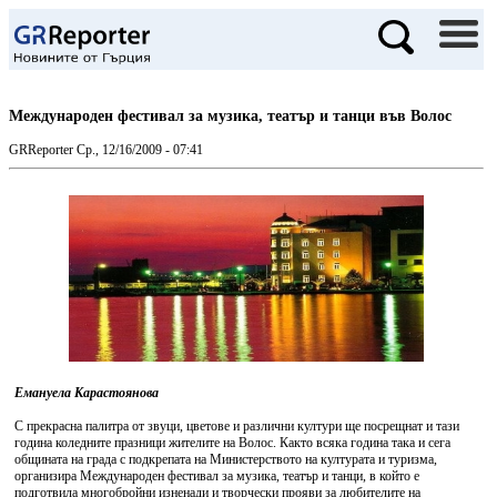
Международен фестивал за музика, театър и танци във Волос
GRReporter
Ср., 12/16/2009 - 07:41
Емануела Карастоянова
С прекрасна палитра от звуци, цветове и различни култури ще посрещнат и тази
година коледните празници жителите на Волос. Както всяка година така и сега
общината на града с подкрепата на Министерството на културата и туризма,
организира Международен фестивал за музика, театър и танци, в който е
подготвила многобройни изненади и творчески прояви за любителите на