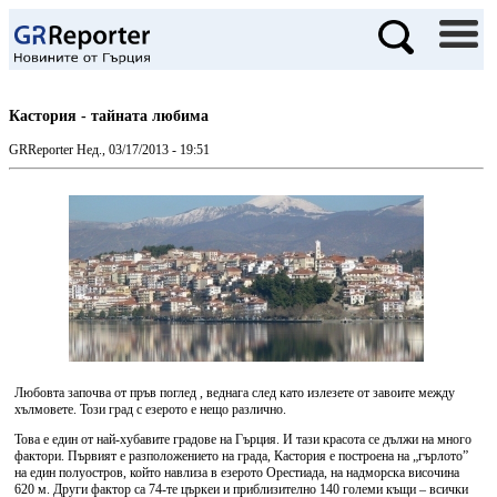
Кастория - тайната любима
GRReporter
Нед., 03/17/2013 - 19:51
Любовта започва от пръв поглед , веднага след като излезете от завоите между
хълмовете. Този град с езерото е нещо различно.
Това е един от най-хубавите градове на Гърция. И тази красота се дължи на много
фактори. Първият е разположението на града, Кастория е построена на „гърлото”
на един полуостров, който навлиза в езерото Орестиада, на надморска височина
620 м. Други фактор са 74-те църкеи и приблизително 140 големи къщи – всички