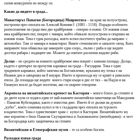
силни конкуренти по между си.
Какво да видите в града...
Манастирът Панагия (Богородица) Мавриотиса
– на края на полуострова,
построена през епохата на Алексий Комнин I (1081 - 1118). Поради особеното
разположение на града има две крайбрежия – северно и южно. От южния плаж
има крайбрежен път, покрит с чинари, който обикаля полуострова и свършва на
южния плаж. Това е една разходка, която всеки посетител трябва да направи с
автомобил. Там се намира и манастирът. Вижте стенописите и запалете свещ. Като
направите тази обиколка ще намерите едно езеро,, пълно с риба и ще видите
десетки рибари с въдиците им. Можете да опитате различни видове риби.
Долцо
– по средата на южното крайбрежие има покрит с камъни площад- Долцо,
където е центърът на прочутия карнавал на града – Рагуцария. Това е един
тридневен карнавал, който започва на Богоявление, връхната му точка е на
Иванов ден и завършва на 8 януари. Името и произхода му се крият в римската
епоха. До площада ще видите много стари къщи и две от тях – на Надзи и на
Емануил могат да бъдат посетени, ако ги сварите отворени.
Акропола на византийската крепост на Кастория –
много близо до стените и
до двете кули се издига един от най-важните византийски паметници на Македония
– Панагия Кубелидики, както е известна днес. Името й се дължи на думата
„кубес”, която означава купол и тя е създадена през епохата на турското
владичество. Това е единственият храм с купол в Кастория. Византийското му
име вероятно е било Панагия Скутариотиса и Акатамахитос (непобедима)– в чест
на Богородица като защитничка на стените
Византийския и Етнографския музеи
– те са особено богати.
Разходки извън града