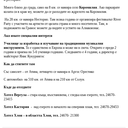
Много близо до града, само на 8 км. се намира село
Коромилия
. Ако паркирате
колата си в края му, можете да се разходите из ждрелото на Коромилия.
На 28 км. се намира Несторио. Там всяка година се организира фестивалът River
Party с участието на артисти от цялата страна и много посетители. Там, в
подножието на Грамос можете да видите и устието на Алиакмонас.
Ако имате специални интереси
Училище за изработка и изучаване на традиционни музикални
инструменти.
То е единствено в Европа и може ни в света. Открито е преди 2
години и приема по 5-6 ученици годишно. Следването е 4 години, а директор е
майсторът Янис Кукурингос
Как да стигнете там
Със самолет – от Атина, летището се намира в Аргос Орестико
С автомобил- на 510 км. от Атина и на 210 км от Солун.
Къде да отседнете
Хотел Вергула –
стара къща, възстановена, с гледка към езерото, тел
.
24670-
23415
Хотел Кастория
- над езерото в началото на северния плаж, тел. 24670-29453
Хотел Хлои – в областта Хлои, тел.
24670- 21300