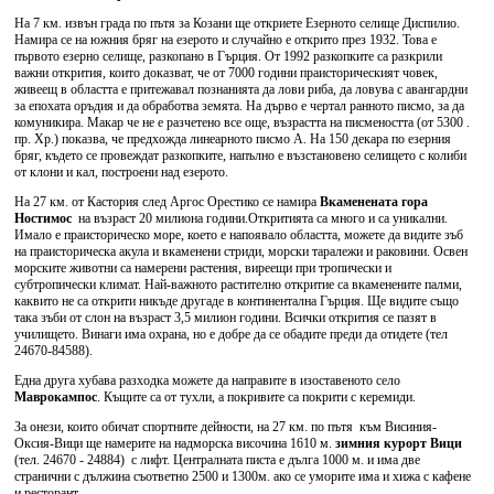
На 7 км. извън града по пътя за Козани ще откриете Езерното селище Диспилио.
Намира се на южния бряг на езерото и случайно е открито през 1932. Това е
първото езерно селище, разкопано в Гърция. От 1992 разкопките са разкрили
важни открития, които доказват, че от 7000 години праисторическият човек,
живеещ в областта е притежавал познанията да лови риба, да ловува с авангардни
за епохата оръдия и да обработва земята. На дърво е чертал ранното писмо, за да
комуникира. Макар че не е разчетено все още, възрастта на писмеността (от 5300 .
пр. Хр.) показва, че предхожда линеарното писмо А. На 150 декара по езерния
бряг, където се провеждат разкопките, напълно е възстановено селището с колиби
от клони и кал, построени над езерото.
На 27 км. от Кастория след Аргос Орестико се намира
Вкаменената гора
Ностимос
на възраст 20 милиона години.Откритията са много и са уникални.
Имало е праисторическо море, което е напоявало областта, можете да видите зъб
на праисторическа акула и вкаменени стриди, морски таралежи и раковини. Освен
морските животни са намерени растения, виреещи при тропически и
субтропически климат. Най-важното растително откритие са вкаменените палми,
каквито не са открити никъде другаде в континентална Гърция. Ще видите също
така зъби от слон на възраст 3,5 милион години. Всички открития се пазят в
училището. Винаги има охрана, но е добре да се обадите преди да отидете (тел
24670-84588).
Една друга хубава разходка можете да направите в изоставеното село
Маврокампос
. Къщите са от тухли, а покривите са покрити с керемиди.
За онези, които обичат спортните дейности, на 27 км. по пътя към Висиния-
Оксия-Вици ще намерите на надморска височина 1610 м.
зимния курорт Вици
(тел. 24670 - 24884) с лифт. Централната писта е дълга 1000 м. и има две
странични с дължина съответно 2500 и 1300м. ако се уморите има и хижа с кафене
и ресторант.