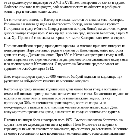
те са архитектурни шедьоври от XVII и XVIII век, построени от камък и дърво.
Добавете към това и природата, забележителностите на областта и разбира се
живия град и неговия нощен живот.
От митологията знаем, че Кастория е взела името си от сина на Зевс- Касторас.
Възможно е и името да идва от българското Костур, което означава крепост..
Историята на града е богата. Според римския историк Ливий, на мястото, където
днес се намира градът през V век пр.Хр. е имало град, наречен Келетрон, а през VI
к сл. Хр. Прокопий споменава за първи път името Кастория като име на езерото.
През византийския период природната красота на мястото привлича интереса на
императорите. Първоначално градът е укрепен от Диоклециан, който построил
един нов град – Диоклецианопол. През 550 г. Юстиниан превърнал града в най-
силната крепост със укрепени стени, за да противостои на славянските нахлувания
и го преименувал в Юстианопол. С падането на Византия градът е завзет от
турците и е освободен през 1912.
Днес е един модерен град с 20 000 жители с безброй надписи на кирилица. Тук
руснаците са най-добрите клиенти на местните кожухари.
Кастория до преди няколко години беше един много богат град, а жителите й
имаха най-високия приход на глава от населението в света. Богатството идваше от
кожите и от занаятчиите, познати още от византийските години. Тук се
произвеждат 30% от световното производство, което се изпраща на
международните пазари и почти всички жители се занимаваха с кожи. Днес
кожухарството преживява криза, а жителите на града се занимават с туризъм.
Първият жилищен блок е построен през 1972. Въпреки всичкото богатство на
хората явно им харесва да живеят в кутийки. Поне блоковете са покрити с
керемиди и някак си спасяват положението, що се отнася до естетиката. Местните
са много гостоприемни към посетители и едновременно с това са впечатляващо