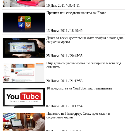
10 Дек. 2011 / 09:41:11
Правила при създаване на игра за iPhone
13 Ноем. 2011 / 18:49:45
Девет от всеки десет гърци имат профил в поне една
социална мрежа
25 Ноем. 2011 / 20:45:35
Още една социална мрежа ще се бори за място под
слънцето
20 Ноем. 2011 / 21:12:58
10 прeдимства на YouTube пред телевизията
07 Ноем. 2011 / 10:17:54
Падането на Папандреу: Смях през сълзи в
социалните медии