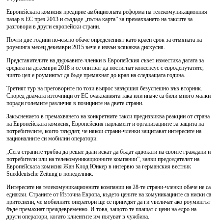
Европейската комисия предприе амбициозната реформа на телекомуникационния
пазар в ЕС през 2013 и създаде „пътна карта” за премахването на таксите за
разговори в други европейски страни.
Почти две години по-късно обаче определеният като краен срок за отмяната на
роуминга месец декември 2015 вече е извън всякаква дискусия.
Представителите на държавите-членки в Европейския съвет изместиха датата за
средата на декември 2018 и се опитват да постигнат консенсус с евродепутатите,
чиято цел е роумингът да бъде премахнат до края на следващата година.
Третият тур на преговорите по този въпрос завършил безуспешно във вторник.
Според двамата източници от ЕС очакванията така или иначе са били много малки
поради големите различия в позициите на двете страни.
Закъснението в премахването на конкретните такси предизвиква реакции от страна
на Европейската комисия, Европейския парламент и организациите за защита на
потребителите, които твърдят, че някои страни-членки защитават интересите на
националните си мобилни оператори.
„Сега страните трябва да решат дали искат да бъдат адвокати на своите граждани и
потребители или на телекомуникационните компании”, заяви председателят на
Европейската комисия Жан Клод Юнкер в интервю за германския вестник
Sueddeutsche Zeitung в понеделник.
Интересите на телекомуникационните компании на 28-те страни-членки обаче не са
еднакви. Страните от Източна Европа, където цените на комуникациите са ниски са
притеснени, че мобилните оператори ще се принудят да ги увеличат ако роумингът
бъде премахнат преждевременно. И това, защото те плащат с цени на едро на
други оператори, когато клиентите им пътуват в чужбина.