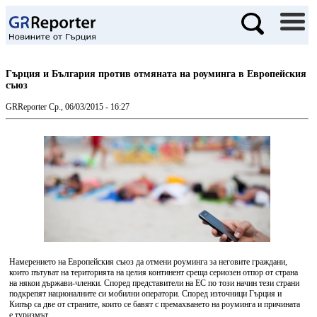
Гърция и България против отмяната на роуминга в Европейския
съюз
GRReporter
Ср., 06/03/2015 - 16:27
Намерението на Европейския съюз да отмени роуминга за неговите граждани,
които пътуват на територията на целия континент среща сериозен отпор от страна
на някои държави-членки. Според представители на ЕС по този начин тези страни
подкрепят националните си мобилни оператори. Според източници Гърция и
Кипър са две от страните, които се бавят с премахването на роуминга и причината
е туризмът.