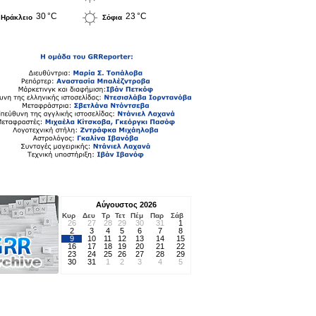
30 °C
23 °C
Ηράκλειο
Σόφια
Αύγουστος 2026
Κυρ
Δευ
Τρ
Τετ
Πέμ
Παρ
Σάβ
26
27
28
29
30
31
1
2
3
4
5
6
7
8
9
10
11
12
13
14
15
16
17
18
19
20
21
22
23
24
25
26
27
28
29
30
31
1
2
3
4
5