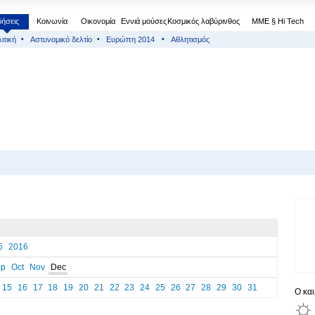
δήσεις
Κοινωνία
Οικονομία
Εννιά μούσες
Κοσμικός λαβύρινθος
МΜΕ § Hi Tech
ιτική
Αστυνομικό δελτίο
Ευρώπη 2014
Αθλητισμός
5
2016
ep
Oct
Nov
Dec
15
16
17
18
19
20
21
22
23
24
25
26
27
28
29
30
31
Ο κα