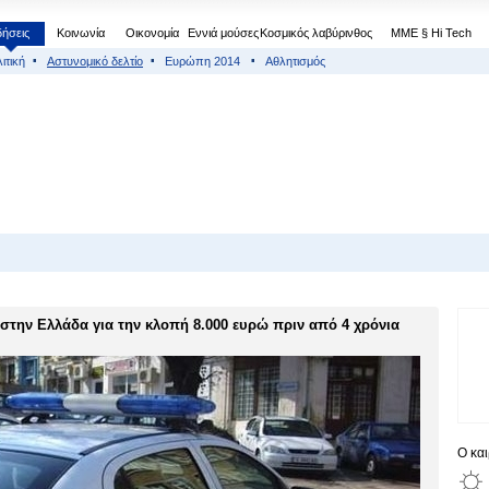
δήσεις
Κοινωνία
Οικονομία
Εννιά μούσες
Κοσμικός λαβύρινθος
МΜΕ § Hi Tech
ιτική
Αστυνομικό δελτίο
Ευρώπη 2014
Αθλητισμός
την Ελλάδα για την κλοπή 8.000 ευρώ πριν από 4 χρόνια
Ο κα