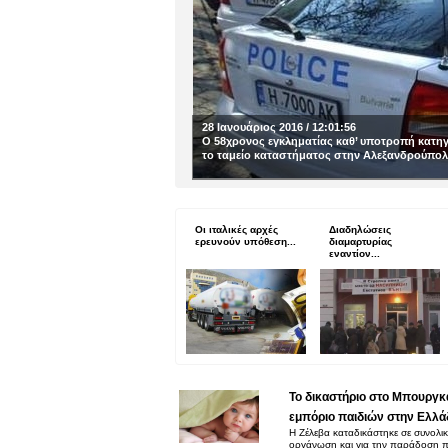
28 Ιανουάριος 2016 / 12:01:56
Ο 58χρονος εγκληματίας καθ’ υποτροπή κατηγορ
το ταμείο καταστήματος στην Αλεξανδρούπο
Οι ιταλικές αρχές
Διαδηλώσεις
ερευνούν υπόθεση...
διαμαρτυρίας
εναντίον...
Το δικαστήριο στο Μπουργκ
εμπόριο παιδιών στην Ελλά
Η Ζέλεβα καταδικάστηκε σε συνολι
οργάνωση και για την παράδοση π