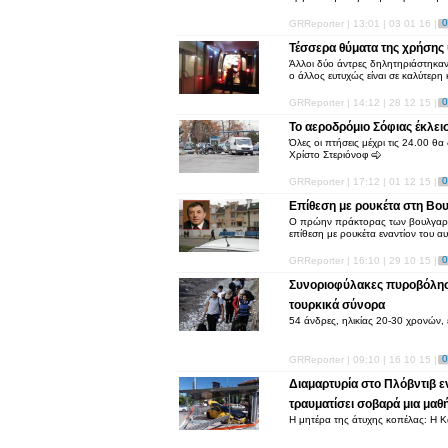
0
GRReporter | 13:01 | 03 01 16 |
Τέσσερα θύματα της χρήσης
Άλλοι δύο άντρες δηλητηριάστηκαν
ο άλλος ευτυχώς είναι σε καλύτερη
0
GRReporter | 14:12 | 28 12 15 |
Το αεροδρόμιο Σόφιας έκλει
Όλες οι πτήσεις μέχρι τις 24.00 θ
Χρίστο Στεριόνοφ
0
GRReporter | 17:12 | 01 12 15 |
Επίθεση με ρουκέτα στη Βου
Ο πρώην πράκτορας των βουλγαρικ
επίθεση με ρουκέτα εναντίον του αυ
0
GRReporter | 16:10 | 29 10 15 |
Συνοριοφύλακες πυροβόλησ
τουρκικά σύνορα
54 άνδρες, ηλικίας 20-30 χρονών
0
GRReporter | 09:10 | 16 10 15 |
Διαμαρτυρία στο Πλόβντιβ ε
τραυματίσει σοβαρά μια μαθ
Η μητέρα της άτυχης κοπέλας: Η 