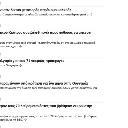
θρωσαν δίκτυο μεταφοράς παράνομου αλκοόλ
κατό περιεκτικότητα σε αλκοόλ εντοπίστηκαν και κατασχέθηκαν μετά από
αμικού Κράτους συνελήφθη ενώ προσπαθούσε να μπει στη
ήφθη στον μεθοριακό σταθμό «Καπιτάν Αντρέεβο» στα βουλγαρο-τουρκικά
ίον του έχει...
λγαρία για τους 71 νεκρούς πρόσφυγες
 στην Ουγγαρία
 παραμείνουν υπό κράτηση για ένα μήνα στην Ουγγαρία
ι θα επιδιώξει την έκδοση των τεσσάρων συλληφθέντων για να δικαστούν για
εραν τους 70 λαθρομετανάστες που βρέθηκαν νεκροί στην
υποψία πως μετέφεραν τους πάνω από 70 λαθρομετανάστες που βρέθηκαν
ς, μετέδωσε το BBC