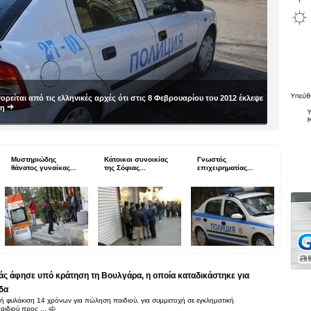
είται από τις ελληνικές αρχές ότι στις 8 Φεβρουαρίου του 2012 έκλεψε
λη
Μυστηριώδης
Κάτοικοι συνοικίας
Γνωστός
θάνατος γυναίκας...
της Σόφιας...
επιχειρηματίας...
άς άφησε υπό κράτηση τη Βουλγάρα, η οποία καταδικάστηκε για
δα
κή φυλάκιση 14 χρόνων για πώληση παιδιού, για συμμετοχή σε εγκληματική
αιδιού προς ...