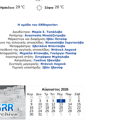
29 °C
26 °C
Ηράκλειο
Σόφια
Αύγουστος 2026
Κυρ
Δευ
Τρ
Τετ
Πέμ
Παρ
Σάβ
26
27
28
29
30
31
1
2
3
4
5
6
7
8
9
10
11
12
13
14
15
16
17
18
19
20
21
22
23
24
25
26
27
28
29
30
31
1
2
3
4
5