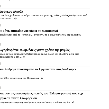
 ψεύτικου αλκοόλ
 - ο ένας βρίσκεται σε κώμα στο Νοσοκομείο της πόλης Μπλαγκόεβγκραντ, ενώ
 κατάσταση...
σε λόγω υποψίας για βόμβα σε ημιφορτηγό
α διεξάγονται από το Terminal 2, ανακοίνωσε ο διευθυντής του αεροδρομίου
λγαρία φέρνει αναμνήσεις για τα χρόνια της μαφίας
ών αρχών ασφαλείας Αλεξέι Πετρόφ έμεινε σώος και αβλαβής μετά από
τοκινήτου του στη...
αν λαθρομετανάστη από το Αφγανιστάν στα βούλγαρο-
, εισήλθαν παράνομα στη Βουλγαρία
ναντίον της ακυρωμένης ποινής του Έλληνα φοιτητή που είχε
ήτρια σε στάση λεωφορείου
Κατερίνα έμεινε άφωνη ακούγοντας την απόφαση του δικαστηρίου