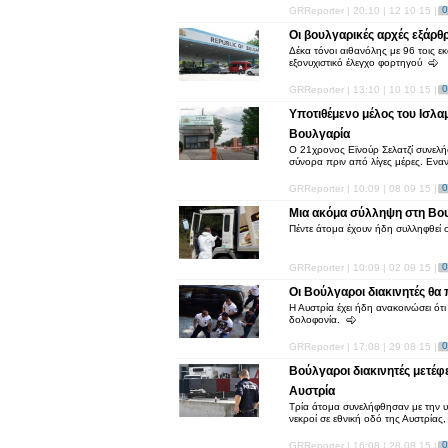
0
GRReporter | 20:10 | 12 10 15 |
Οι βουλγαρικές αρχές εξάρ
Δέκα τόνοι αιθανόλης με 96 τοις ε
εξονυχιστικό έλεγχο φορτηγού
0
GRReporter | 13:10 | 10 10 15 |
Υποτιθέμενο μέλος του Ισλ
Βουλγαρία
Ο 21χρονος Εϊνούρ Σελατζί συνελ
σύνορα πριν από λίγες μέρες. Εναντ
0
GRReporter | 10:09 | 08 09 15 |
Μια ακόμα σύλληψη στη Βου
Πέντε άτομα έχουν ήδη συλληφθεί
0
GRReporter | 10:09 | 02 09 15 |
Οι Βούλγαροι διακινητές θα
Η Αυστρία έχει ήδη ανακοινώσει ότ
δολοφονία.
0
GRReporter | 17:08 | 29 08 15 |
Βούλγαροι διακινητές μετέφ
Αυστρία
Τρία άτομα συνελήφθησαν με την 
νεκροί σε εθνική οδό της Αυστρία
0
GRReporter | 16:08 | 28 08 15 |