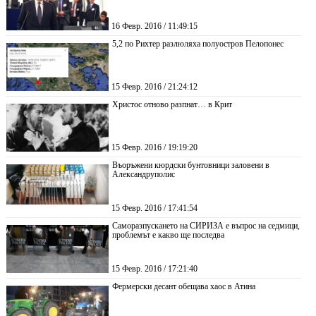
16 Февр. 2016 / 11:49:15
5,2 по Рихтер разлюляха полуостров Пелопонес
15 Февр. 2016 / 21:24:12
Христос отново разпнат… в Крит
15 Февр. 2016 / 19:19:20
Въоръжени кюрдски бунтовници заловени в
Александруполис
15 Февр. 2016 / 17:41:54
Саморазпускането на СИРИЗА е въпрос на седмици,
проблемът е какво ще последва
15 Февр. 2016 / 17:21:40
Фермерски десант обещава хаос в Атина