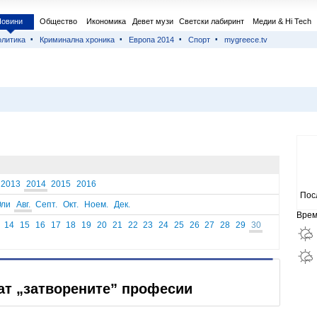
Новини
Общество
Икономика
Девет музи
Светски лабиринт
Медии & Hi Tech
литика
Криминална хроника
Европа 2014
Спорт
mygreece.tv
2013
2014
2015
2016
Пос
ли
Авг.
Септ.
Окт.
Ноем.
Дек.
Врем
14
15
16
17
18
19
20
21
22
23
24
25
26
27
28
29
30
т „затворените” професии