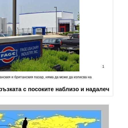
1
анския и британския пазар, няма да може да изписва на
ръзката с посоките наблизо и надалеч