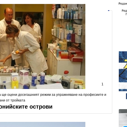
1
а ще оцени досегашният режим за упражняване на професиите и
ни от тройката
онийските острови