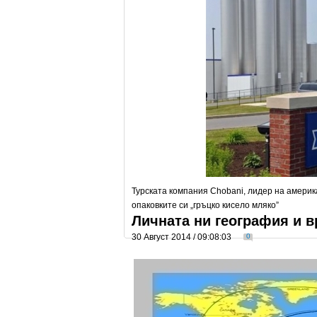
Турската компания Chobani, лидер на америк
опаковките си „гръцко кисело мляко”
Личната ни география и в
30 Август 2014 / 09:08:03
0