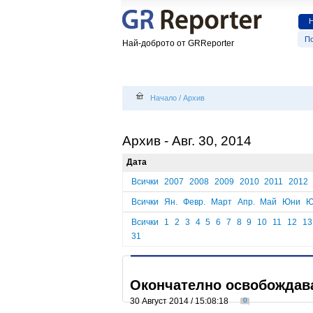
По
Най-доброто от GRReporter
Начало
/
Архив
Архив - Авг. 30, 2014
Дата
Всички
2007
2008
2009
2010
2011
2012
Всички
Ян.
Февр.
Март
Апр.
Май
Юни
Ю
Всички
1
2
3
4
5
6
7
8
9
10
11
12
13
31
Окончателно освобождава
30 Август 2014 / 15:08:18
0