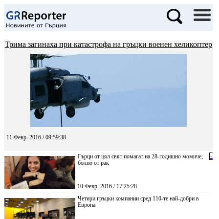
Трима загинаха при катастрофа на гръцки военен хеликоптер
11 Февр. 2016 / 09:59:38
Гърци от цял свят помагат на 28-годишно момиче,
«
болно от рак
10 Февр. 2016 / 17:25:28
Четири гръцки компании сред 110-те най-добри в
Европа