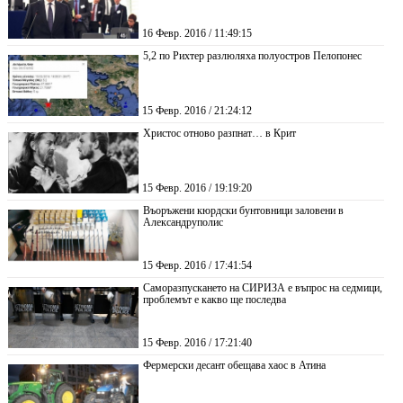
16 Февр. 2016 / 11:49:15
5,2 по Рихтер разлюляха полуостров Пелопонес
15 Февр. 2016 / 21:24:12
Христос отново разпнат… в Крит
15 Февр. 2016 / 19:19:20
Въоръжени кюрдски бунтовници заловени в
Александруполис
15 Февр. 2016 / 17:41:54
Саморазпускането на СИРИЗА е въпрос на седмици,
проблемът е какво ще последва
15 Февр. 2016 / 17:21:40
Фермерски десант обещава хаос в Атина