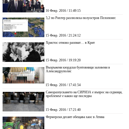
16 Февр. 2016 / 11:49:15
5,2 по Рихтер разлюляха полуостров Пелопонес
15 Февр. 2016 / 21:24:12
Христос отново разпнат… в Крит
15 Февр. 2016 / 19:19:20
Въоръжени кюрдски бунтовници заловени в
Александруполис
15 Февр. 2016 / 17:41:54
Саморазпускането на СИРИЗА е въпрос на седмици,
проблемът е какво ще последва
15 Февр. 2016 / 17:21:40
Фермерски десант обещава хаос в Атина