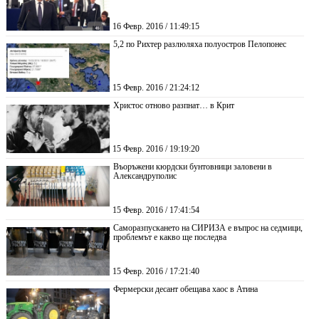
16 Февр. 2016 / 11:49:15
5,2 по Рихтер разлюляха полуостров Пелопонес
15 Февр. 2016 / 21:24:12
Христос отново разпнат… в Крит
15 Февр. 2016 / 19:19:20
Въоръжени кюрдски бунтовници заловени в
Александруполис
15 Февр. 2016 / 17:41:54
Саморазпускането на СИРИЗА е въпрос на седмици,
проблемът е какво ще последва
15 Февр. 2016 / 17:21:40
Фермерски десант обещава хаос в Атина