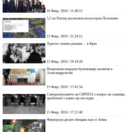
16 Февр. 2016 / 11:49:15
5,2 по Рихтер разлюляха полуостров Пелопонес
15 Февр. 2016 / 21:24:12
Христос отново разпнат… в Крит
15 Февр. 2016 / 19:19:20
Въоръжени кюрдски бунтовници заловени в
Александруполис
15 Февр. 2016 / 17:41:54
Саморазпускането на СИРИЗА е въпрос на седмици,
проблемът е какво ще последва
15 Февр. 2016 / 17:21:40
Фермерски десант обещава хаос в Атина