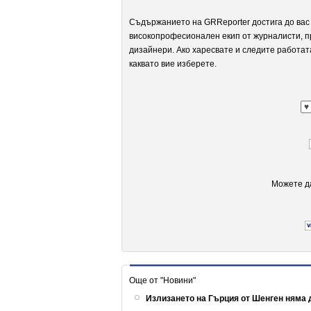
Съдържанието на GRReporter достига до вас 
високопрофесионален екип от журналисти, п
дизайнери. Ако харесвате и следите работат
каквато вие изберете.
Можете да
Още от "Новини"
Излизането на Гърция от Шенген няма 