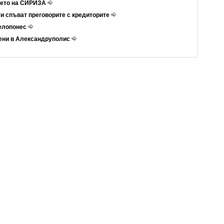
ието на СИРИЗА
и спъват преговорите с кредиторите
Пелопонес
ени в Александруполис