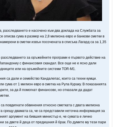
а, разследването е насочено към два доклада на Службата за
е описва сума в размер на 2,8 милиона евро и банкови сметки в
 намерени в сметки извън посочената в списъка Лагард са за 1,35
в разследването за оръжейните програми е първото действие на
Папандониу с финансовия скандал. Все още не е ясно дали
водниците или на оръжейните системи TOR-M1.
ия са дали и семейство Кандалепас, които са техни кумци.
и сума от 1 милион евро в сметка на Рула Кураку. В показанията
арите, за да й помогнат финансово, но отказали да дадат
метки.
 са повдигнати обвинения относно сметката с двата милиона
та срещу двамата са, че са представили неточна информация за
вният аргумент на бившия министър е, че сумата е лично
ни за двете й деца от предишния й брак. По думите му тези пари