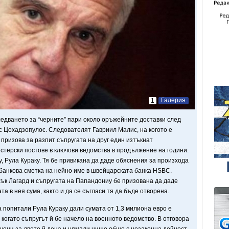
Галерия
1
едването за “черните” пари около оръжейните доставки след
 Цохадзопулос. Следователят Гавриил Малис, на когото е
призова за разпит съпругата на друг един изтъкнат
стерски постове в ключови ведомства в продължение на години.
, Рула Кураку. Тя бе привикана да даде обяснения за произхода
 банкова сметка на нейно име в швейцарската банка HSBC.
ък Лагард и съпругата на Папандониу бе призована да даде
та в нея сума, както и да се съгласи тя да бъде отворена.
попитали Рула Кураку дали сумата от 1,3 милиона евро е
когато съпругът й бе начело на военното ведомство. В отговора