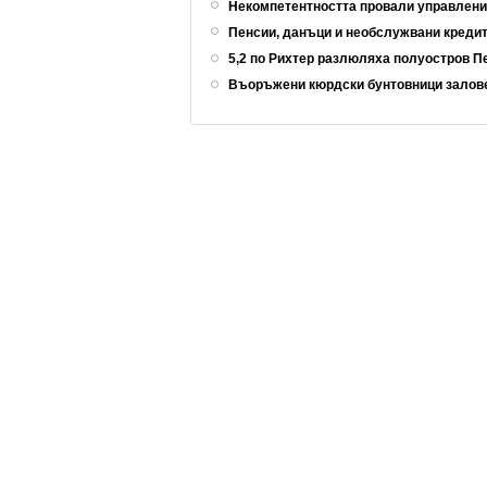
Некомпетентността провали управлен
Пенсии, данъци и необслужвани кредит
5,2 по Рихтер разлюляха полуостров 
Въоръжени кюрдски бунтовници залов