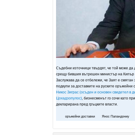
Съдебни източници твърдят, че той може да 
срещу бившия вътрешен министър на Кипър Д
Заслужава да се отбележи, че Заят е смятан 
подкупи за доставките на руските оръжейни 
Никос Зиграс (осъден и основен свидетел в д
Цохадзопулос)
, бизнесменът го сочи като пр
декларирана пред гръцките власти.
оръжейни доставки
Янос Папандониу