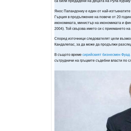
са били предадени на децата на Рула Кураку
Янос Папандониу е един от най-изтъкнатите
Гърция в продължение на повече от 20 годин
икономиката, министър на икономиката и фин
2004). Той свързва името си с приемането на
Според източници следователят цели възмож
Кандалепас, за да може да продължи разслед
В същото време
сирийският бизнесмен Фуад 
сътрудничи на гръцките съдебни власти по с