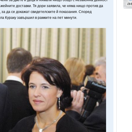
ачени за двете й деца и нямали нищо общо с незаконна дейност
ъжейните доставки. Тя дори заявила, че няма нищо против да
, за да се докажат свидетелските й показания. Според
ла Кураку завършил в рамките на пет минути.