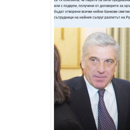
си тя обяснила, че парите са били предназн
или с подкупи, получени от договорите за ор
бъдат отворени всички нейни банкови сметки
сътрудници на нейния съпруг разпитът на Ру