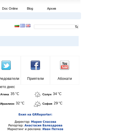
Doc Online
Blog
Архив
ледователи
Приятели
Абонати
ето днес
35 °C
34 °C
Атина
Солун
32 °C
29 °C
Ираклион
София