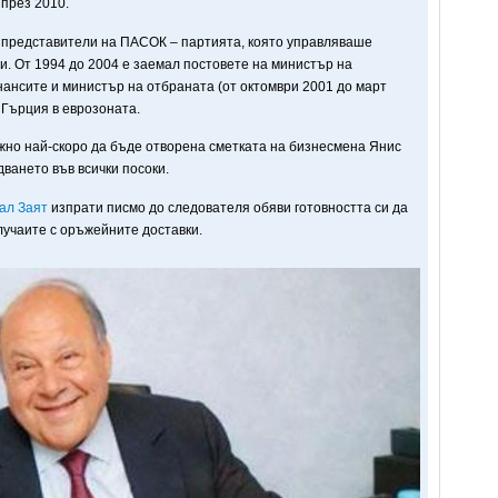
 през 2010.
 представители на ПАСОК – партията, която управляваше
и. От 1994 до 2004 е заемал постовете на министър на
ансите и министър на отбраната (от октомври 2001 до март
 Гърция в еврозоната.
но най-скоро да бъде отворена сметката на бизнесмена Янис
ването във всички посоки.
ал Заят
изпрати писмо до следователя обяви готовността си да
лучаите с оръжейните доставки.