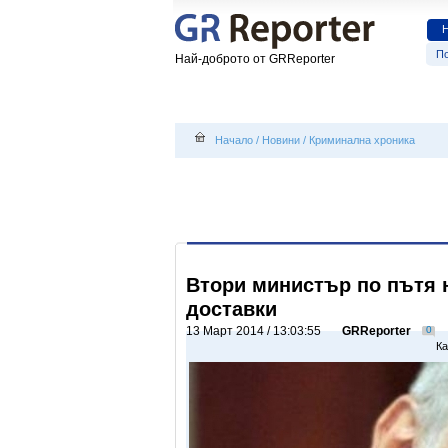
По
Най-доброто от GRReporter
Начало
/
Новини
/
Криминална хроника
Втори министър по пътя 
доставки
13 Март 2014 / 13:03:55
GRReporter
0
Ка