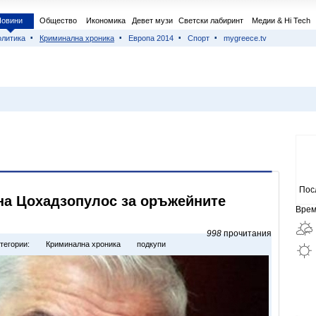
Новини
Общество
Икономика
Девет музи
Светски лабиринт
Медии & Hi Tech
литика
Криминална хроника
Европа 2014
Спорт
mygreece.tv
Пос
на Цохадзопулос за оръжейните
Врем
998
прочитания
тегории:
Криминална хроника
подкупи