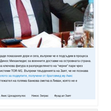
даде показания дори и сега, въпреки че е подсъдим в процеса
инос Михаилидис за военните доставки на островната страна.
за ключова фигура в разпределянето на “черни” пари чрез
системи TOR-M1. Въпреки твърденията на Заят, че не познава
елото за подкупите, получени от братовчед му Акис
итежател на голяма банкова сметка в Ливан, която не е
Акис Цохадзопулос
Никос Зиграс
Фуад ал Заят