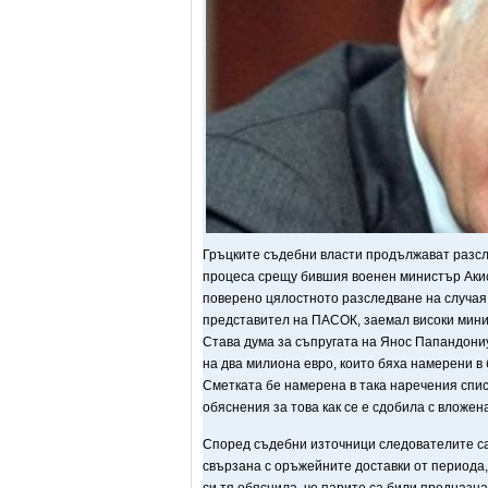
Гръцките съдебни власти продължават разсл
процеса срещу бившия военен министър Акис
поверено цялостното разследване на случая 
представител на ПАСОК, заемал високи мини
Става дума за съпругата на Янос Папандониу
на два милиона евро, които бяха намерени в
Сметката бе намерена в така наречения спис
обяснения за това как се е сдобила с вложена
Според съдебни източници следователите са 
свързана с оръжейните доставки от периода, 