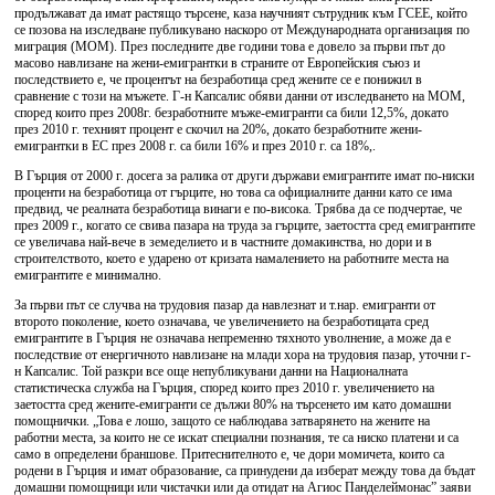
продължават да имат растящо търсене, каза научният сътрудник към ГСЕЕ, който
се позова на изследване публикувано наскоро от Международната организация по
миграция (МОМ). През последните две години това е довело за първи път до
масово навлизане на жени-емигрантки в страните от Европейския съюз и
последствието е, че процентът на безработица сред жените се е понижил в
сравнение с този на мъжете. Г-н Капсалис обяви данни от изследването на МОМ,
според които през 2008г. безработните мъже-емигранти са били 12,5%, докато
през 2010 г. техният процент е скочил на 20%, докато безработните жени-
емигрантки в ЕС през 2008 г. са били 16% и през 2010 г. са 18%,.
В Гърция от 2000 г. досега за ралика от други държави емигрантите имат по-ниски
проценти на безработица от гърците, но това са официалните данни като се има
предвид, че реалната безработица винаги е по-висока. Трябва да се подчертае, че
през 2009 г., когато се свива пазара на труда за гърците, заетостта сред емигрантите
се увеличава най-вече в земеделието и в частните домакинства, но дори и в
строителството, което е ударено от кризата намалението на работните места на
емигрантите е минимално.
За първи път се случва на трудовия пазар да навлезнат и т.нар. емигранти от
второто поколение, което означава, че увеличението на безработицата сред
емигрантите в Гърция не означава непременно тяхното уволнение, а може да е
последствие от енергичното навлизане на млади хора на трудовия пазар, уточни г-
н Капсалис. Той разкри все още непубликувани данни на Националната
статистическа служба на Гърция, според които през 2010 г. увеличението на
заетостта сред жените-емигранти се дължи 80% на търсенето им като домашни
помощнички. „Това е лошо, защото се наблюдава затварянето на жените на
работни места, за които не се искат специални познания, те са ниско платени и са
само в определени браншове. Притеснителното е, че дори момичета, които са
родени в Гърция и имат образование, са принудени да изберат между това да бъдат
домашни помощници или чистачки или да отидат на Агиос Панделеймонас” заяви