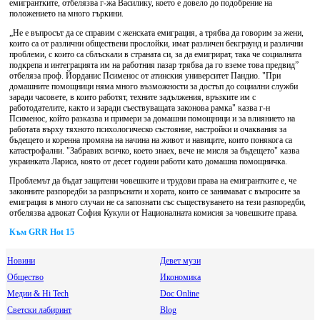
емигрантките, отбелязва г-жа Василику, което е довело до подобрение на
положението на много гъркини.
„Не е въпросът да се справим с женската емиграция, а трябва да говорим за жени,
които са от различни обществени прослойки, имат различен бекграунд и различни
проблеми, с които са сблъскали в страната си, за да емигрират, така че социалната
подкрепа и интеграцията им на работния пазар трябва да го вземе това предвид”
отбеляза проф. Йорданис Псименос от атинския университет Пандио. "При
домашните помощници няма много възможности за достъп до социални служби
заради часовете, в които работят, техните задължения, връзките им с
работодателите, както и заради съествуващата законова рамка" казва г-н
Псименос, който разказва и примери за домашни помощници и за влиянието на
работата върху тяхното психологическо състояние, настройки и очаквания за
бъдещето и коренна промяна на начина на живот и навиците, които понякога са
катастрофални. "Забравих всичко, което знаех, вече не мисля за бъдещето" казва
украинката Лариса, която от десет години работи като домашна помощничка.
Проблемът да бъдат защитени човешките и трудови права на емигрантките е, че
законните разпоредби за разпръснати и хората, които се занимават с въпросите за
емиграция в много случаи не са запознати със съществуването на тези разпоредби,
отбелязва адвокат София Кукули от Националната комисия за човешките права.
Към GRR Hot 15
Новини
Девет музи
Общество
Икономика
Медии & Hi Tech
Doc Online
Светски лабиринт
Blog