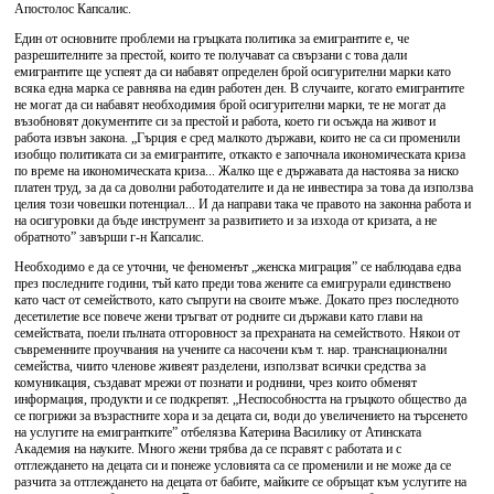
Апостолос Капсалис.
Един от основните проблеми на гръцката политика за емигрантите е, че
разрешителните за престой, които те получават са свързани с това дали
емигрантите ще успеят да си набавят определен брой осигурителни марки като
всяка една марка се равнява на един работен ден. В случаите, когато емигрантите
не могат да си набавят необходимия брой осигурителни марки, те не могат да
възобновят документите си за престой и работа, което ги осъжда на живот и
работа извън закона. „Гърция е сред малкото държави, които не са си променили
изобщо политиката си за емигрантите, откакто е започнала икономическата криза
по време на икономическата криза... Жалко ще е държавата да настоява за ниско
платен труд, за да са доволни работодателите и да не инвестира за това да използва
целия този човешки потенциал... И да направи така че правото на законна работа и
на осигуровки да бъде инструмент за развитието и за изхода от кризата, а не
обратното” завърши г-н Капсалис.
Необходимо е да се уточни, че феноменът „женска миграция” се наблюдава едва
през последните години, тъй като преди това жените са емигрурали единствено
като част от семейството, като съпруги на своите мъже. Докато през последното
десетилетие все повече жени тръгват от родните си държави като глави на
семействата, поели пълната отгоровност за прехраната на семейството. Някои от
съвременните проучвания на учените са насочени към т. нар. транснационални
семейства, чиито членове живеят разделени, използват всички средства за
комуникация, създават мрежи от познати и роднини, чрез които обменят
информация, продукти и се подкрепят. „Неспособността на гръцкото общество да
се погрижи за възрастните хора и за децата си, води до увеличението на търсенето
на услугите на емигрантките” отбелязва Катерина Василику от Атинската
Академия на науките. Много жени трябва да се псравят с работата и с
отглеждането на децата си и понеже условията са се променили и не може да се
разчита за отглеждането на децата от бабите, майките се обръщат към услугите на