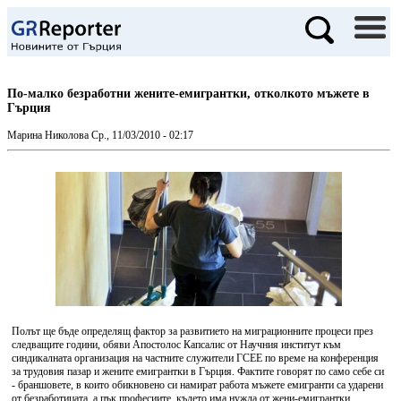
По-малко безработни жените-емигрантки, отколкото мъжете в
Гърция
Марина Николова
Ср., 11/03/2010 - 02:17
Полът ще бъде определящ фактор за развитието на миграционните процеси през
следващите години, обяви Апостолос Капсалис от Научния институт към
синдикалната организация на частните служители ГСЕЕ по време на конференция
за трудовия пазар и жените емигрантки в Гърция. Фактите говорят по само себе си
- браншовете, в които обикновено си намират работа мъжете емигранти са ударени
от безработицата, а пък професиите, където има нужда от жени-емигрантки