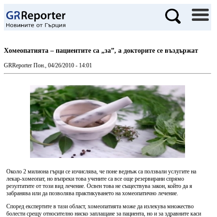
Хомеопатията – пациентите са „за”, а докторите се въздържат
GRReporter
Пон., 04/26/2010 - 14:01
Около 2 милиона гърци се изчислява, че поне веднъж са ползвали услугите на
лекар-хомеопат, но въпреки това учените са все още резервирани спрямо
резултатите от този вид лечение. Освен това не съществува закон, който да я
забранява или да позволява практикуването на хомеопатично лечение.
Според експертите в тази област, хомеопатията може да излекува множество
болести срещу относително ниско заплащане за пациента, но и за здравните каси