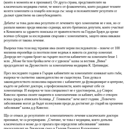
(които в момента не я признават). От друга страна, представителите на
класическата медицина считат, че много от флакончетата, които раздават техните
колеги хомеопати са плацебо или вода със захар и положителните резултати се
дължат единствено на самоубеждението.
Дебатът за това дали има резултати от лечението чрез хомеопатия не е нов, но се
разпали наново преди няколко седмици, когато британски депутати, които участват
в Комисията за здравето поискаха от правителството на Гордън Браун да ореже
всички субсидии за изследвания свързани с хомеопатията, защото няма никакви
резултати от такова лечение.
Въпреки това този вид терапия има своите верни последователи – повече от 100
милиона европейци са посетили поне веднъж в живота си доктор-хомеопат.
Допреди пет години броят на гърците посетли кабинетите на хомеопати беше 1
млн. „Може би тази бройка вече се е удвоила” казва за вестник „Вима”
председателят на Дружеството за хомеопатична медицина К. Цитинидис.
През последните години в Гърция кабинетите на хомеопатите изникват като гъби,
въпреки че съответно законодателство не съществува. Тази дупка в
законодателството позволява паралелно с кабинетите да функционират и центрове,
където не работят доктори, а професионалисти, които наричат себе си
хомеопатици. И въпреки че тази специалност не е удостоверена, д-р Спирос
Кивелос приема своите пациенти в хомеопатичния си кабинет, който е отворен
всяка сряда в атинската болница „Г. Гениматас” вече шест години. „Повечето
заболявания могат да бъдат излекувани преди да достигнат до стадий на хронично
заболяване” казва д-р Кивелос.
Що се отнася до резултатите от хомеопатичното лечение класическите доктори
признават, че са резервирани. „Считаме, че това е медицина, която допълва
класическата и може да се прилага при определени заболявания” заявява
председателят на Лекарския съюз в Гърция Емануил Калокеринос.