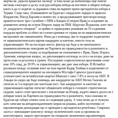
жертва на „мръсен вражески заговор” и това може да мобилизира още повече
неговия електорат и да му осигури изборна победа на местните и общите избори,
както и да го издигне за държавен глава на първите преки президентски избори в
Турция. Също така, сближаването на Ердоган с кюрдските лидери от иракски
Кюрдистан, Масуд Барзани и екипът му, и продължаващите преговори между
правителството чрез службите с ПКК в Кандил (Северен Ирак) и осъденият на
доживотен затвор на остров Имралъ лидер на ПКК Абдуллах Йоджалан, като част
от „кюрдското отваряне” за трайно и справедливо решаване на 35-годишния
кюрдски проблем са обект на големи критики от страна на по-националистически
настроените им симпатизанти. Няма да е изненада, ако те подкрепят издигнатите
от националистическата партия кандидати за кметове, вместо тези на
управляващите. Не на последно място, фактор ще бъде и по-нататъшното
външнополитическо поведение на Партията на справедливостта и развитието и
дипломатическите стъпки за подобряване на отношенията с Ирак, Иран, Израел,
Армения, кипърския въпрос, но дипломацията изглежда за сега е на втори, даже на
трети план за резултата в урните. Последните социологически проучвания сочат
към 10% спад, до 39.9% за управляващите, ако днес има избори. В Истанбул
разликата между сегашния кмет на тази партия Кадир Топбаш и издигнатият от
социалдемократите кандитат на опозицията Мустафа Саръгюл (досегашен
успешен кмет на истанбулския квартал Шишли) е само 7-8% в полза на АКП. В
Анкара по-скоро ще бъде изненада, ако кандидатът на АКП Мелих Гьокчек не
спечели за 5-и пореден път кметския пост. Ако кандидатите за кметове на
управляващата партия спечелят общинските избори в големите стратегически
градове, както сочат прогнозите с изключение на Измир, където никога досега не е
избиран човек на Партията на справедливостта и развитието, това означава че
Ердоган ще събере отново сили за следващия раунд. А това може да се тълкува
като затягане на антидемократичните мерки на режима, който постепенно от
парламентарна демокрация ще се превърне в президентска република. Спирачка
засега е липсващият консенсус между политическите сили за промяна на
конституцията, защото преговорите на специално назначената парламентарна