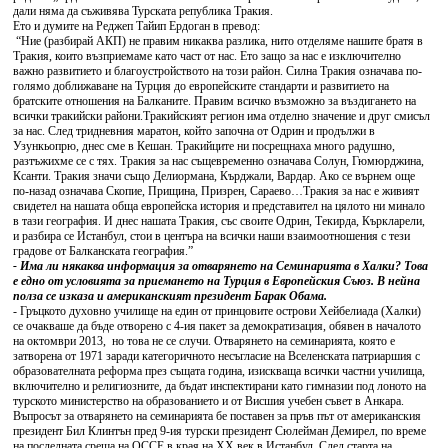
дали няма да съживява Турската република Тракия.
Ето и думите на Реджеп Тайип Ердоган в превод:
“Ние (разбирай АКП) не правим никаква разлика, нито отделяме нашите братя в
Тракия, които възприемаме като част от нас. Ето защо за нас е изключително
важно развитието и благоустройството на този район. Силна Тракия означава по-
голямо доближаване на Турция до европейските стандарти и развитието на
братските отношения на Балканите. Правим всичко възможно за въздигането на
всички тракийски райони.Тракийският регион има отделно значение и друг смисъл
за нас. След тридневния маратон, който започна от Одрин и продължи в
Узункьопрю, днес сме в Кешан. Тракийците ни посрещнаха много радушно,
разтъжихме се с тях. Тракия за нас същевременно означава Солун, Гюмюрджина,
Ксанти. Тракия значи също Делиормана, Кърджали, Вардар. Ако се върнем още
по-назад означава Скопие, Прищина, Призрен, Сараево…Тракия за нас е живият
свидетел на нашата обща европейска история и представител на цялото ни минало
в тази география. И днес нашата Тракия, със своите Одрин, Текирда, Къркларели,
и разбира се Истанбул, стои в центъра на всички наши взаимоотношения с тези
градове от Балканската география.”
- Има ли някаква информация за отварянето на Семинарията в Халки? Това
е едно от условията за приемането на Турция в Европейския Съюз. В нейна
полза се изказа и американският президент Барак Обама.
- Гръцкото духовно училище на един от принцовите острови Хейбелиада (Халки)
се очакваше да бъде отворено с 4-ия пакет за демократизация, обявен в началото
на октомври 2013, но това не се случи. Отварянето на семинарията, която е
затворена от 1971 заради категоричното несъгласие на Вселенската патриаршия с
образователната реформа през същата година, изискваща всички частни училища,
включително и религиозните, да бъдат инспектирани като гимназии под лоното на
турското министерство на образованието и от Висшия учебен съвет в Анкара.
Въпросът за отварянето на семинарията бе поставен за пръв път от американския
президент Бил Клинтън пред 9-ия турски президент Сюлейман Демирел, по време
на последната среща на ОССЕ в края на ХХ век в Истанбул. След старта на