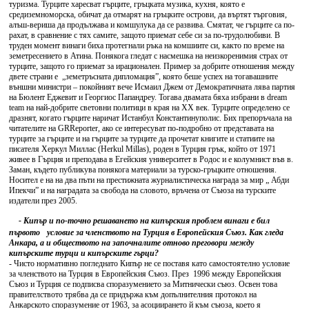
туризма. Турците харесват гърците, гръцката музика, кухня, която е
средиземноморска, обичат да отмарят на гръцките острови, да въртят търговия,
алъш-вериша да продължава и комшулука да се развива. Смятат, че гърците са по-
рахат, в сравнение с тях самите, защото приемат себе си за по-трудолюбиви. В
труден момент винаги биха протегнали ръка на комшиите си, както по време на
земетресението в Атина. Понякога гледат с насмешка на неизкоренимия страх от
турците, защото го приемат за ирационален. Пример за добрите отношения между
двете страни е „земетръсната дипломация”, която беше успех на тогавашните
външни министри – покойният вече Исмаил Джем от Демократичната лява партия
на Бюлент Еджевит и Георгиос Папандреу. Тогава двамата бяха избрани в dream
team на най-добрите световни политици в края на ХХ век. Турците определено се
дразнят, когато гърците наричат Истанбул Константинуполис. Бих препоръчала на
читателите на GRReporter, ако се интересуват по-подробно от представата на
турците за гърците и на гърците за турците да прочетат книгите и статиите на
писателя Херкул Миллас (Herkul Millas), роден в Турция грък, който от 1971
живее в Гърция и преподава в Егейския университет в Родос и е колумнист във в.
Заман, където публикува понякога материали за турско-гръцките отношения.
Носител е на на два пъти на престижната журналистическа награда за мир „ Абди
Ипекчи” и на наградата за свобода на словото, връчена от Съюза на турските
издатели през 2005.
- Кипър и по-точно решаването на кипърския проблем винаги е бил
първото условие за членството на Турция в Европейския Съюз. Как гледа
Анкара, а и обществото на започналите отново преговори между
кипърските турци и кипърските гърци?
- Чисто нормативно погледнато Кипър не се поставя като самостоятелно условие
за членството на Турция в Европейския Съюз. През 1996 между Европейския
Съюз и Турция се подписва споразумението за Митнически съюз. Освен това
правителството трябва да се придържа към допълнителния протокол на
Анкарското споразумение от 1963, за асоциирането й към съюза, което я