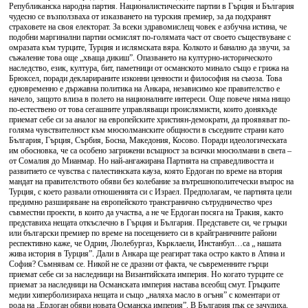
Републиканска народна партия. Националистическите партии в Гърция и България
чудесно се възползваха от изказването на турския премиер, за да подхранят
страховете на своя електорат. За всеки здравомислещ човек е азбучна истина, че
подобни маргинални партии осмислят по-голямата част от своето съществуване с
омразата към турците, Турция и ислямската вяра. Колкото и банално да звучи, за
съжаление това още „хваща дикиш”. Опазването на културно-историческото
наследство, език, култура, бит, паметници от османското минало също е грижа на
Брюксел, поради декларираните изконни ценности и философия на съюза. Това
едновременно е държавна политика на Анкара, независимо кое правителство е
начело, защото влиза в полето на националните интереси. Още повече няма нищо
по-естествено от това сегашните управляващи проислямисти, които донякъде
приемат себе си за аналог на европейските християн-демократи, да проявяват по-
голяма чувствителност към мюсюлманските общности в съседните страни като
България, Гърция, Сърбия, Босна, Македония, Косово. Поради идеологическата
им обосновка, че са особено загрижени всъщност за всички мюсюлмани в света –
от Сомалия до Мианмар. Но най-ангажирана Партията на справедливостта и
развитието се чувства с палестинската кауза, която Ердоган по време на втория
мандат на правителството обяви без колебание за вътрешнополитечески въпрос на
Турция, с което развали отношенията си с Израел. Предполагам, че партията цели
предимно разширяване на европейското трансгранично сътрудничество чрез
съвместни проекти, в които да участва, а не че Ердоган посяга на Тракия, както
представиха нещата откъслечно в Гърция и България. Представете си, че гръцки
или български премиер по време на посещението си в крайграничните райони
респективно каже, че Одрин, Люлебургаз, Кърклаели, Инстанбул…са „ нашата
жива история в Турция”. Дали в Анкара ще реагират така остро както в Атина и
София? Съмнявам се. Никой не се дразни от факта, че съвременните гърци
приемат себе си за наследници на Византийската империя. Но когато турците се
приемат за наследници на Османската империя настава всеобщ смут. Гръцките
медии хиперболизираха нещата и също „наляха масло в огъня” с коментари от
рода на „Ердоган обяви новата Османска империя”. В България пък се зачудиха,