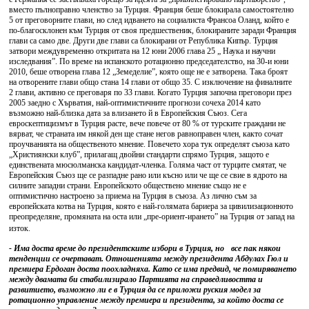
вместо пълноправно членство за Турция. Франция беше блокирала самостоятелно
5 от преговорните глави, но след идването на социалиста Франсоа Оланд, който е
по-благосклонен към Турция от своя предшественик, блокираните заради Франция
глави са само две. Други две глави са блокирани от Република Кипър. Турция
затвори междувременно откритата на 12 юни 2006 глава 25 „ Наука и научни
изследвания”. По време на испанското ротационно председателство, на 30-и юни
2010, беше отворена глава 12 „Земеделие”, която още не е затворена. Така броят
на отворените глави общо стана 14 глави от общо 35. С изключение на финалните
2 глави, активно се преговаря по 33 глави. Когато Турция започна преговори през
2005 заедно с Хърватия, най-оптимистичните прогнози сочеха 2014 като
възможно най-близка дата за влизането й в Европейския Съюз. Сега
евроскептицизмът в Турция расте, вече повече от 80 % от турските граждани не
вярват, че страната им някой ден ще стане негов равноправен член, както сочат
проучванията на общественото мнение. Повечето хора тук определят съюза като
„Християнски клуб”, прилагащ двойни стандарти спрямо Турция, защото е
единствената мюсюлманска кандидат-членка. Голяма част от турците смятат, че
Европейския Съюз ще се разпадне рано или късно или че ще се свие в ядрото на
силните западни страни. Европейското обществено мнение също не е
оптимистично настроено за приема на Турция в съюза. Аз лично съм за
европейската котва на Турция, която е най-голямата бариера за цивилизационното
преопределяне, промяната на оста или „пре-ориент-ирането” на Турция от запад на
изток.
- Има доста време до президентските избори в Турция, но все пак някои
тенденции се очертават. Отношенията между президента Абдулах Гюл и
премиера Ердоган доста поохладняха. Като се има предвид, че помиряването
между двамата би стабилизирало Партията на справедливостта и
развитието, възможно ли е в Турция да се приложи руския модел за
ротационно управление между премиера и президента, за който доста се