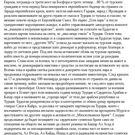
Европа, изгражда се трети мост на Босфора и трето летище... 80 % от турските
граждани в този период бяха повярвали в европейското бъдеще на страната си.
Заради европейската криза, която засегна най-много Гърция, наред с Ирландия и
разклати икономиките на други страни от съюза в Турция се чуваха и гласове, че
нямаме повече нужда от Европейския Съюз. Но първо „Гези парк” и после
грандиозният корупционен скандал, в който управляващите заподозряха комплот
на „външни и вътрешни врагове”, които завиждат на успехите на Ердоган и
неговата партия показаха на света, че „има нещо гнило” в Турция. Освен това
недолюбваните и невписващи се в социалното инжинерство на Ердоган турци, така
наречените от него „другите 50%” успяха да свалят маската на турския лидер,
който до тогава се представяше като демократ и реформатор, втори Ататюрк и
лидер от световен ранг. Под нея лъсна истинският облик на турския премиер,
който вместо да помири кемализма и политическия ислям успя да разедини
нацията. Стана ясно за всички, че е нетолерантен към западния начин на живот и
мислене, че демокрацията наистина е средство за постигане на истинските му цели.
Всичко това в крайна сметка разклати и доверието към турската лира и
предизвика отдръпването на немалка част от външните инвеститори. След кризата
на 17-и декември над 100 милиарда долара са изтекли от страната по данни на
самия премиер, който заплаши на предизборен митинг, че след него идва потоп,
ако не го преизберат. Освен това, заради разминаването в позициите за военния
преврат в Египет през юли миналата година между Турция и Саудитска Арабия и
Катар спря и наливането на „горещи пари” от тези две арабски републики за
Турция. Ердоган разкритикува остро и категорично се обяви срещу преврата на
генерал Сиси в Кайро, за разлика от западните партньори на Турция, които с
мълчанието си изразиха негласно задоволство от свалянето на президента Мурси и
арестуването на другите лидери и активисти от „Мюсюлмански братя”. Сходни
продължават да бъдат позициите със саудитските сунитски братя само по
отношение на общото им желание да свалят режима на Башар Ал Асад и
подкрепата им за опозиционните сирийски сили, голяма част от които са
джихадисти, Ал Нусра, Ал Кайда, Ишид и други радикални ислямистки сунитски