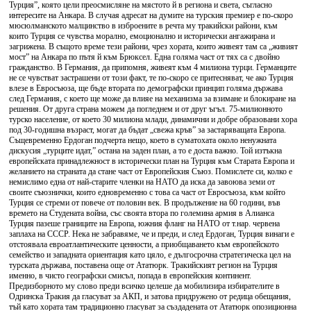
Турция”, която цели преосмисляне на мястото й в региона и света, съгласно
интересите на Анкара. В случая адресат на думите на турския премиер е по-скоро
мюсюлманското малцинство в изброените в речта му тракийски райони, към
които Турция се чувства морално, емоционално и исторически ангажирана и
загрижена. В същото време тези райони, чрез хората, които живеят там са „живият
мост” на Анкара по пътя й към Брюксел. Една голяма част от тях са с двойно
гражданство. В Германия, да припомня, живеят към 4 милиона турци. Германците
не се чувстват застрашени от този факт, те по-скоро се притесняват, че ако Турция
влезе в Евросъюза, ще бъде втората по демографски принцип голяма държава
след Германия, с което ще може да влияе на механизма за взимане и блокиране на
решения. От друга страна можем да погледнем и от друг ъгъл. 75-милионното
турско население, от което 30 милиона млади, динамични и добре образовани хора
под 30-годишна възраст, могат да бъдат „свежа кръв” за застаряващата Европа.
Същевременно Ердоган подчерта нещо, което в суматохата около ненужната
дискусия „турците идат,” остана на заден план, а то е доста важно. Той изтъкна
европейската принадлежност в исторически план на Турция към Старата Европа и
желанието на страната да стане част от Европейския Съюз. Помислете си, колко е
немислимо една от най-старите членки на НАТО да иска да завоюва земи от
своите съюзнички, които едновременно с това са част от Евросъюза, към който
Турция се стреми от повече от половин век. В продължение на 60 години, във
времето на Студената война, със своята втора по големина армия в Алианса
Турция пазеше границите на Европа, южния фланг на НАТО от т.нар. червена
заплаха на СССР. Нека не забравяме, че и преди, и след Ердоган, Турция винаги е
отстоявала евроатлантическите ценности, а приобщаването към европейското
семейство и западната ориентация като цяло, е дългосрочна стратегическа цел на
турската държава, поставена още от Ататюрк. Тракийският регион на Турция
именно, в чисто географски смисъл, попада в европейския континент.
Предизборното му слово преди всичко целеше да мобилизира избирателите в
Одринска Тракия да гласуват за АКП, и затова придружено от редица обещания,
тъй като хората там традиционно гласуват за създадената от Ататюрк опозиционна