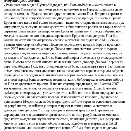
говореше преди месеци?
- Ротационният модел Путин-Медведев, или Батман-Робин – както писаха в
грамите на Уикилийкс, изглежда реално приложим и за Турция. Това може да не
се случи само, ако Ердоган посочи друг политик вместо Гюл. Вторият вариант е,
ако Гюл издигне въпреки всичко кандидатурата си за президент и застане срещу
Ердоган като негов най-голям съперник – нещо което сериозните анализатори тук
изключват да се случи, защото досега той е бил винаги в ролята на втория човек в
партията. Беше първо премиер, когато Ердоган имаше политическа забрана, но 6
месеца по-късно, когато отпаднаха пречките и Ердоган стана депутат, Гюл без
колебание отстъпи премиерското кресло на естествения лидер на АКП и стана
външен министър на кабинета. После непосредствено преди избора за президент
през 2007 имаше още една рокада. Тогава милиони светски настроени турски
граждани се надигнаха на мирни протестни демонстрации в големите градове, за
да кажат „не” на Ердоган, който се беше амбицирал още тогава да става държавен
глава. Вместо себе си той изпрати на лелеяния пост в двореца „Чанкая” верния си
съратник Абдулах Гюл, когото наричаше свой брат. Така за пръв път в бастиона на
кемализма влезе първият държавен глава с ислямистки корени и първата забулена
първа дама – прецедент в политическата история на страната. А това само по себе
си в този период беше анатема за военните, които бойкотираха в началото избора
на Гюл на държавните приеми. Няколко седмици преди това, на 12 април 2007
тогавашният началник на генщаба на турската армия генерал Яшар Буюканът
публикува меморандум, с ултимативен тон, който по-късно беше определен като
пост-модерен или електронен преврат. В посланието се казваше „Надяваме се
депутатите в Меджлиса да изберат президент, който е верен на основните ценности
на републиката, на нейната унитарна същност и принципите на светската и
демократична държава.” След повторния изборен триумф на Партията на
справедливостта и развитието организаторите на тези републикански митинги,
сред които академици, журналисти, ректори, политици, депутати, о.з. генерали и
много интелектуалци и видни общественици, подобно на макартизма в САЩ
(известен като „лов на комунистически вещици”- б.а.), бяха съдени по делата