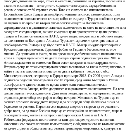
свободно движение на хора, стоки и капитали, развитите на туризма, търговията и
взаимно опознаване – интегритет с хората от тези страни, заради безвизовия
режим с повече от 60 страни в света. Това е в синхрон и с изискванията на
Европейския Съюз Турция да подобри отношенията си със своите съседи. Този
положителен психологически климат, който се създаде в Турция особено в средата
на първия и по време на втория управленски мандат на Партията на
справедливостта и развитието, влияеше положително не само на източните, но и на
западните съседни страни, защото е мирна и цели просперитет за целия регион.
Турция и Гърция са членки на НАТО, двете заедно подкрепиха и работиха заедно
за членството на България в Алианса. Турският парламент даже прие закон за
необходимостта България да бъде взета в НАТО. Макар и мудно преговорите с
Брюксел още продължават. Турската фобия на Гърция е безсмислена по мое
мнение. Да припомня и факта, че по време на задълбочаващата се икономическа
криза в Гърция премиерите на двете съседни страни подписаха през май 2010 в
Атина създаването на съвместен Висш съвет за стратегическо сътрудничество.
Втората среща на този междуправителствен механизъм за тясно сътрудничество, в
който участват ключовите министри от двата кабинета – нещо като общ
Министерски съвет, се проведе в Турция през март 2013. От 2006 досега Анкара е
подписала подобни споразумения със 16 страни, сред които България и Русия.
Този формат е един от активно прилаганите нови външнополитически
инструменти на Анкара, който допринесе и за развитието на икономиката. На тези
срещи първият турски дипломат Давутоглу нееднократно е подчертавал, че двете
страни споделят обща география и обща история. Желанието на Турция е да се
засилят връзките между двата народа и да се изгради обща балканска визия за
бъдещето на региона. Изразява се и надежда спорните въпроси да се решават с
добра воля, за да може Егейско море да се стане район на приятелството, мира и
благоденствието, което е в интерес и на Европейския Съюз и на НАТО.
Работещата формула за постигането на тази цел, според турските политици,
известни и със своята изпитана прагматичност, е обединяването на възможностите
на двете страни в областта на търговията, транспорта, енергетиката, културата и