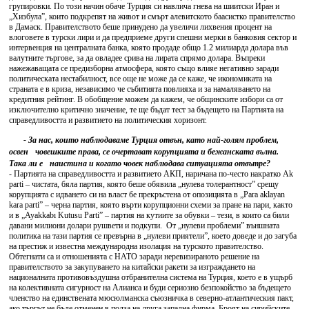
групировки. По този начин обаче Турция си навлича гнева на шиитски Иран и
„Хизбула”, които подкрепят на живот и смърт алевитското баасистко правителство
в Дамаск. Правителството беше принудено да увеличи лихвения процент на
влоговете в турски лири и да предприеме други спешни мерки в банковия сектор и
интервенция на централната банка, която продаде общо 1.2 милиарда долара във
валутните търгове, за да овладее срива на лирата спрямо долара. Въпреки
нажежаващата се предизборна атмосфера, която също влияе негативно заради
политическата нестабилност, все още не може да се каже, че икономиката на
страната е в криза, независимо че събитията повлияха и за намаляването на
кредитния рейтинг. В обобщение можем да кажем, че общинските избори са от
изключително критично значение, те ще бъдат тест за бъдещето на Партията на
справедливостта и развитието на политическия хоризонт.
- За нас, които наблюдаваме Турция отвън, като най-голям проблем,
освен човешките права, се очертават корупцията и бежанската вълна.
Така ли е наистина и когато човек наблюдава ситуацията отвътре?
- Партията на справедливостта и развитието АКП, наричана по-често накратко Ak
parti – чистата, бяла партия, която беше обявила „нулева толерантност” срещу
корупцията с идването си на власт бе прекръстена от опозицията в „Para aklayan
kara parti” – черна партия, която върти корупционни схеми за пране на пари, както
и в „Ayakkabı Kutusu Parti” – партия на кутиите за обувки – тези, в които са били
давани милиони долари рушвети и подкупи. От „нулеви проблеми” външната
политика на тази партия се превърна в „нулеви приятели”, което доведе и до загуба
на престиж и известна международна изолация на турското правителство.
Обтегнати са и отношенията с НАТО заради неревизираното решение на
правителството за закупуването на китайски ракети за изграждането на
националната противовъздушна отбранителна система на Турция, което е в ущърб
на колективната сигурност на Алианса и буди сериозно безпокойство за бъдещето
членство на единствената мюсюлманска съюзничка в северно-атлантическия пакт,
ако търгът не бъде отменен в полза на друга западна фирма. Броят на сирийските