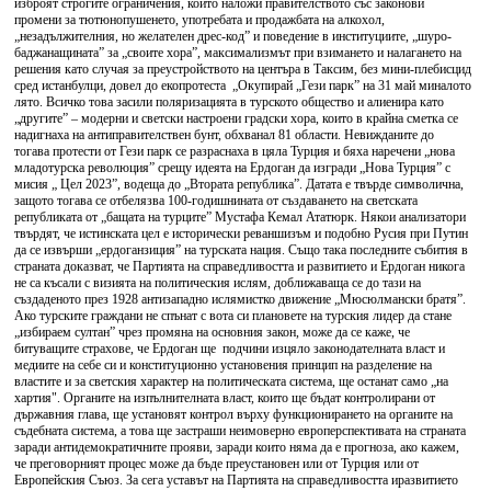
изброят строгите ограничения, които наложи правителството със законови
промени за тютюнопушенето, употребата и продажбата на алкохол,
„незадължителния, но желателен дрес-код” и поведение в институциите, „шуро-
баджанащината” за „своите хора”, максимализмът при взимането и налагането на
решения като случая за преустройството на центъра в Таксим, без мини-плебисцид
сред истанбулци, довел до екопротеста „Окупирай „Гези парк” на 31 май миналото
лято. Всичко това засили поляризацията в турското общество и алиенира като
„другите” – модерни и светски настроени градски хора, които в крайна сметка се
надигнаха на антиправителствен бунт, обхванал 81 области. Невижданите до
тогава протести от Гези парк се разраснаха в цяла Турция и бяха наречени „нова
младотурска революция” срещу идеята на Ердоган да изгради „Нова Турция” с
мисия „ Цел 2023”, водеща до „Втората република”. Датата е твърде символична,
защото тогава се отбелязва 100-годишнината от създаването на светската
републиката от „бащата на турците” Мустафа Кемал Ататюрк. Някои анализатори
твърдят, че истинската цел е исторически реваншизъм и подобно Русия при Путин
да се извърши „ердоганзиция” на турската нация. Също така последните събития в
страната доказват, че Партията на справедливостта и развитието и Ердоган никога
не са късали с визията на политическия ислям, доближаваща се до тази на
създаденото през 1928 антизападно ислямистко движение „Мюсюлмански братя”.
Ако турските граждани не спънат с вота си плановете на турския лидер да стане
„избираем султан” чрез промяна на основния закон, може да се каже, че
битуващите страхове, че Ердоган ще подчини изцяло законодателната власт и
медиите на себе си и конституционно установения принцип на разделение на
властите и за светския характер на политическата система, ще останат само „на
хартия". Органите на изпълнителната власт, които ще бъдат контролирани от
държавния глава, ще установят контрол върху функционирането на органите на
съдебната система, а това ще застраши неимоверно европерспективата на страната
заради антидемократичните прояви, заради които няма да е прогноза, ако кажем,
че преговорният процес може да бъде преустановен или от Турция или от
Европейския Съюз. За сега уставът на Партията на справедливостта иразвитието