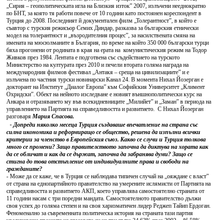
„Сирия – геополитическата игла на Близкия изток” 2007, излъчени нееднократно
по БНТ, за която тя работи повече от 10 години като постоянен кореспондент в
Турция до 2008. Последният й документален филм „Толерантност”, в който е
съавтор с турския режисьор Семих Диндар, разказва за българския етнически
модел на толерантност и „възродителния процес”, за насилствената смяна на
имената на мюсюлманите в България, по време на който 350 000 български турци
бяха прогонени от родината в края на ерата на комунистическия режим на Тодор
Живков през 1984. Лентата е подготвена със съдействието на турското
Министерство на културата през 2010 и печели втората голяма награда на
международния филмов фестивал „Антакя – среща на цивилизациите” и е
излъчена по частния турски новинарски Канал 24. В момента Нихал Йозерган е
докторант на Институт „Диалог Европа” към Софийския Университет „Климент
Охридски”. Обект на нейното изследване е новият външнополитически курс на
Анкара и отразяването му във всекидневниците „Милийет” и „Заман” в периода на
управлението на Партията на справедливостта и развитието. С Нихал Йозерган
разговаря
Мария Спасова.
- Допреди няколко месеца Турция създаваше впечатление на страна със
силна икономика и реформиращо се общество, решена да изпълни всички
критерии за членство в Европейския съюз. Какво се случи и Турция толкова
много се промени? Защо правителството започна да диктува на хората как
да се обличат и как да се държат, започна да забранява думи? Защо се
стигна до това отстъпление от индивидуалните права и свободи на
гражданите?
- Може да се каже, че в Турция се наблюдава типичен случай на „ояждане с власт”
от страна на еднопартийното правителство на умерените ислямисти от Партията на
справедливостта и развитието АКП, което управлява самостоятелно страната от
11 години насам с три поредни мандата. Самостоятелното правителство дължи
своя успех до голяма степен и на своя харизматичен лидер Реджеп Тайип Ердоган.
Феноменално за съвременната политическа история на страната тази партия