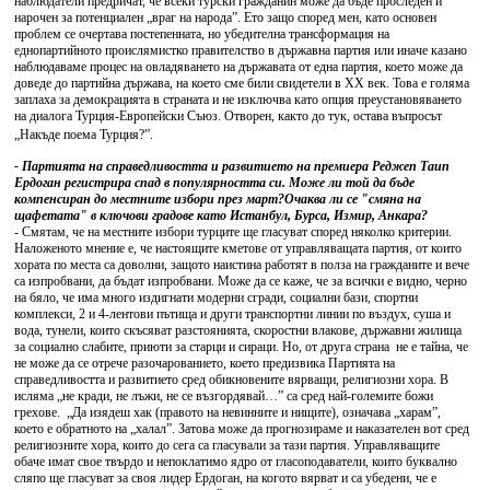
наблюдатели предричат, че всеки турски гражданин може да бъде проследен и
нарочен за потенциален „враг на народа”. Ето защо според мен, като основен
проблем се очертава постепенната, но убедителна трансформация на
еднопартийното проислямистко правителство в държавна партия или иначе казано
наблюдаваме процес на овладяването на държавата от една партия, което може да
доведе до партийна държава, на което сме били свидетели в ХХ век. Това е голяма
заплаха за демокрацията в страната и не изключва като опция преустановяването
на диалога Турция-Европейски Съюз. Отворен, както до тук, остава въпросът
„Накъде поема Турция?”.
- Партията на справедливостта и развитието на премиера Реджеп Таип
Ердоган регистрира спад в популярността си. Може ли той да бъде
компенсиран до местните избори през март?Очаква ли се "смяна на
щафетата" в ключови градове като Истанбул, Бурса, Измир, Анкара?
- Смятам, че на местните избори турците ще гласуват според няколко критерии.
Наложеното мнение е, че настоящите кметове от управляващата партия, от които
хората по места са доволни, защото наистина работят в полза на гражданите и вече
са изпробвани, да бъдат изпробвани. Може да се каже, че за всички е видно, черно
на бяло, че има много издигнати модерни сгради, социални бази, спортни
комплекси, 2 и 4-лентови пътища и други транспортни линии по въздух, суша и
вода, тунели, които скъсяват разстоянията, скоростни влакове, държавни жилища
за социално слабите, приюти за старци и сираци. Но, от друга страна не е тайна, че
не може да се отрече разочарованието, което предизвика Партията на
справедливостта и развитието сред обикновените вярващи, религиозни хора. В
исляма „не кради, не лъжи, не се възгордявай…” са сред най-големите божи
грехове. „Да изядеш хак (правото на невинните и нищите), означава „харам”,
което е обратното на „халал”. Затова може да прогнозираме и наказателен вот сред
религиозните хора, които до сега са гласували за тази партия. Управляващите
обаче имат свое твърдо и непоклатимо ядро от гласоподаватели, които буквално
сляпо ще гласуват за своя лидер Ердоган, на когото вярват и са убедени, че е