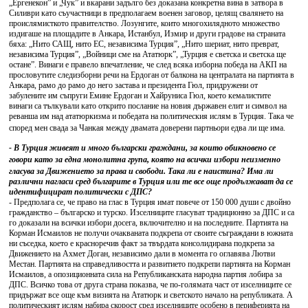
„Ергенекон” и „Чук” и вкарани задълго без доказана конкретна вина в затвора в
Силиври като съучастници в предполагаем военен заговор, целящ свалянето на
проислямисткото правителство. Лозунгите, които многохилядното множество
издигаше на площадите в Анкара, Истанбул, Измир и други градове на страната
бяха: „Нито САЩ, нито ЕС, независима Турция”, „Нито шериат, нито преврат,
независима Турция”, „Войници сме на Ататюрк”, „Турция е светска и светска ще
остане”. Винаги е правело впечатление, че след всяка изборна победа на АКП на
прословутите следизборни речи на Ердоган от балкона на централата на партията в
Анкара, рамо до рамо до него застава и президента Гюл, придружени от
забулените им съпруги Емине Ердоган и Хайруниса Гюл, което кемалистите
винаги са тълкували като открито послание на новия държавен елит и символ на
реванша им над ататюркизма и победата на политическия ислям в Турция. Така че
според мен свада за Чанкая между двамата доверени партньори едва ли ще има.
- В Турция живеят и много български граждани, за които обикновено се
говори като за една монолитна група, която на всички избори неизменно
гласува за Движението за права и свободи. Така ли е наистина? Има ли
различни нагласи сред българите в Турция или те все още продължават да се
идентифицират политически с ДПС?
- Предполага се, че право на глас в Турция имат повече от 150 000 души с двойно
гражданство – българско и турско. Изселниците гласуват традиционно за ДПС и са
го доказали на всички избори досега, включително и на последните. Партията на
Корман Исмаилов не получи очакваната подкрепа от своите съграждани в южната
ни съседка, което е красноречив факт за твърдата консолидирана подкрепа за
Движението на Ахмет Доган, независимо дали в момента го оглавява Лютви
Местан. Партията на справедливостта и развитието подкрепи партията на Корман
Исмаилов, а опозиционната сила на Републиканската народна партия лобира за
ДПС. Всичко това от друга страна показва, че по-голямата част от изселниците се
придържат все още към визията на Ататюрк и светското начало на републиката. А
политическият ислям набира скорост сред изселниците особено в периферията на