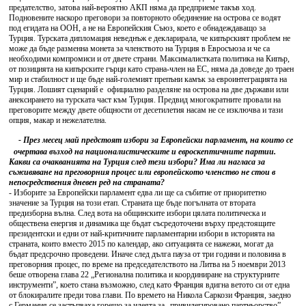
предателство, затова най-вероятно АКП няма да предприеме такъв ход.
Подновените наскоро преговори за повторното обединение на острова се водят
под егидата на ООН, а не на Европейския Съюз, което е обнадеждаващо за
Турция. Турската дипломация неведнъж е декларирала, че кипърският проблем не
може да бъде разменна монета за членството на Турция в Евросъюза и че са
необходими компромиси и от двете страни. Максималистката политика на Кипър,
от позицията на кипърските гърци като страна-член на ЕС, няма да доведе до траен
мир и стабилност и ще бъде най-големият препъни камък за евроинтеграцията на
Турция. Лошият сценарий е официално разделяне на острова на две държави или
анексирането на турската част към Турция. Предвид многократните провали на
преговорите между двете общности от десетилетия насам не се изключва и тази
опция, макар и нежелателна.
- През месец май предстоят избори за Европейски парламент, на които се
очертава възход на националистическите и евроскептичните партии.
Какви са очакванията на Турция след тези избори? Има ли нагласа за
съживяване на преговорния процес или европейското членство не стои в
непосредствения дневен ред на страната?
- Изборите за Европейски парламент едва ли ще са събитие от приоритетно
значение за Турция на този етап. Страната ще бъде погълната от втората
предизборна вълна. След вота на общинските избори цялата политическа и
обществена енергия и динамика ще бъдат съсредоточени върху предстоящите
президентски и едни от най-критичните парламентарни избори в историята на
страната, които вместо 2015 по календар, ако ситуацията се нажежи, могат да
бъдат предсрочно проведени. Иначе след дълга пауза от три години и половина в
преговорния процес, по време на председателството на Литва на 5 ноември 2013
беше отворена глава 22 „Регионална политика и координиране на структурните
инструменти”, което стана възможно, след като Франция вдигна ветото си от една
от блокиралите преди това глави. По времето на Никола Саркози Франция, заедно
с Германия се застъпваха горещо за идеята за „привилегировано партньорство”,