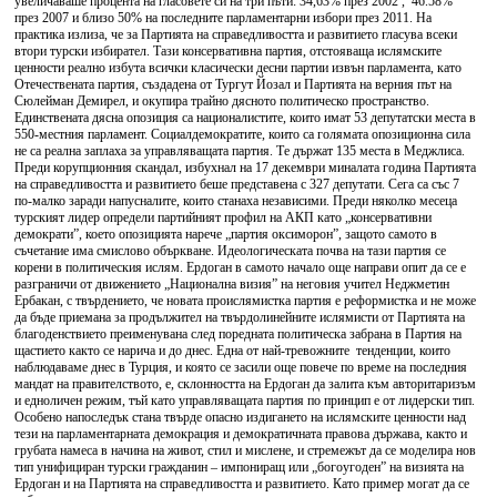
увеличаваше процента на гласовете си на три пъти: 34,63% през 2002 , 46.58%
през 2007 и близо 50% на последните парламентарни избори през 2011. На
практика излиза, че за Партията на справедливостта и развитието гласува всеки
втори турски избирател. Тази консервативна партия, отстояваща ислямските
ценности реално избута всички класически десни партии извън парламента, като
Отечествената партия, създадена от Тургут Йозал и Партията на верния път на
Сюлейман Демирел, и окупира трайно дясното политическо пространство.
Единствената дясна опозиция са националистите, които имат 53 депутатски места в
550-местния парламент. Социалдемократите, които са голямата опозиционна сила
не са реална заплаха за управляващата партия. Те държат 135 места в Меджлиса.
Преди корупционния скандал, избухнал на 17 декември миналата година Партията
на справедливостта и развитието беше представена с 327 депутати. Сега са със 7
по-малко заради напусналите, които станаха независими. Преди няколко месеца
турският лидер определи партийният профил на АКП като „консервативни
демократи”, което опозицията нарече „партия оксиморон”, защото самото в
съчетание има смислово объркване. Идеологическата почва на тази партия се
корени в политическия ислям. Ердоган в самото начало още направи опит да се е
разграничи от движението „Национална визия” на неговия учител Неджметин
Ербакан, с твърдението, че новата проислямистка партия е реформистка и не може
да бъде приемана за продължител на твърдолинейните ислямисти от Партията на
благоденствието преименувана след поредната политическа забрана в Партия на
щастието както се нарича и до днес. Една от най-тревожните тенденции, които
наблюдаваме днес в Турция, и която се засили още повече по време на последния
мандат на правителството, е, склонността на Ердоган да залита към авторитаризъм
и едноличен режим, тъй като управляващата партия по принцип е от лидерски тип.
Особено напоследък стана твърде опасно издигането на ислямските ценности над
тези на парламентарната демокрация и демократичната правова държава, както и
грубата намеса в начина на живот, стил и мислене, и стремежът да се моделира нов
тип унифициран турски гражданин – импониращ или „богоугоден” на визията на
Ердоган и на Партията на справедливостта и развитието. Като пример могат да се