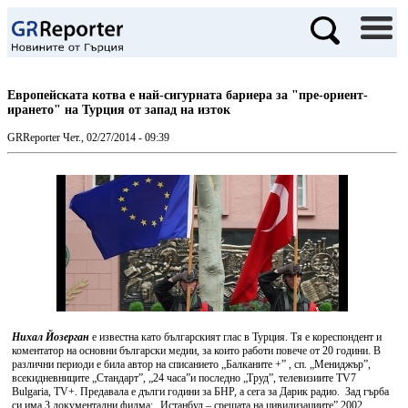
Европейската котва е най-сигурната бариера за "пре-ориент-
ирането" на Турция от запад на изток
GRReporter
Чет., 02/27/2014 - 09:39
Нихал Йозерган
е известна като българският глас в Турция. Тя е кореспондент и
коментатор на основни български медии, за които работи повече от 20 години. В
различни периоди е била автор на списанието „Балканите +” , сп. „Мениджър”,
всекидневниците „Стандарт”, „24 часа”и последно „Труд”, телевизиите TV7
Bulgaria, TV+. Предавала е дълги години за БНР, а сега за Дарик радио. Зад гърба
си има 3 документални филма: „Истанбул – срещата на цивилизациите” 2002,