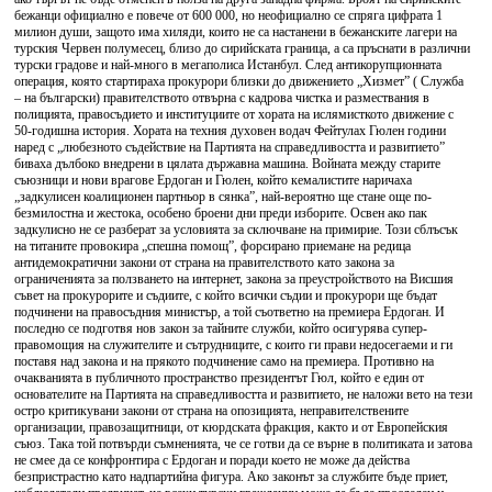
бежанци официално е повече от 600 000, но неофициално се спряга цифрата 1
милион души, защото има хиляди, които не са настанени в бежанските лагери на
турския Червен полумесец, близо до сирийската граница, а са пръснати в различни
турски градове и най-много в мегаполиса Истанбул. След антикорупционната
операция, която стартираха прокурори близки до движението „Хизмет” ( Служба
– на български) правителството отвърна с кадрова чистка и размествания в
полицията, правосъдието и институциите от хората на ислямисткото движение с
50-годишна история. Хората на техния духовен водач Фейтулах Гюлен години
наред с „любезното съдействие на Партията на справедливостта и развитието”
биваха дълбоко внедрени в цялата държавна машина. Войната между старите
съюзници и нови врагове Ердоган и Гюлен, който кемалистите наричаха
„задкулисен коалиционен партньор в сянка”, най-вероятно ще стане още по-
безмилостна и жестока, особено броени дни преди изборите. Освен ако пак
задкулисно не се разберат за условията за сключване на примирие. Този сблъсък
на титаните провокира „спешна помощ”, форсирано приемане на редица
антидемократични закони от страна на правителството като закона за
ограниченията за ползването на интернет, закона за преустройството на Висшия
съвет на прокурорите и съдиите, с който всички съдии и прокурори ще бъдат
подчинени на правосъдния министър, а той съответно на премиера Ердоган. И
последно се подготвя нов закон за тайните служби, който осигурява супер-
правомощия на служителите и сътрудниците, с които ги прави недосегаеми и ги
поставя над закона и на прякото подчинение само на премиера. Противно на
очакванията в публичното пространство президентът Гюл, който е един от
основателите на Партията на справедливостта и развитието, не наложи вето на тези
остро критикувани закони от страна на опозицията, неправителствените
организации, правозащитници, от кюрдската фракция, както и от Европейския
съюз. Така той потвърди съмненията, че се готви да се върне в политиката и затова
не смее да се конфронтира с Ердоган и поради което не може да действа
безпристрастно като надпартийна фигура. Ако законът за службите бъде приет,