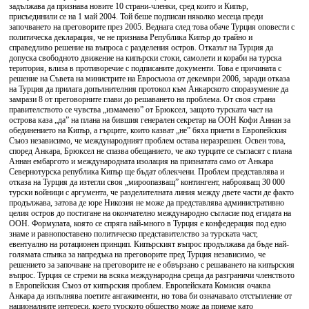
задължава да признава новите 10 страни-членки, сред които и Кипър,
присъединили се на 1 май 2004. Той беше подписан няколко месеца преди
започването на преговорите през 2005. Веднага след това обаче Турция оповести с
политическа декларация, че не признава Република Кипър до трайно и
справедливо решение на въпроса с разделения остров. Отказът на Турция да
допуска свободното движение на кипърски стоки, самолети и кораби на турска
територия, влиза в противоречие с подписаните документи. Това е причината с
решение на Съвета на министрите на Евросъюза от декември 2006, заради отказа
на Турция да прилага допълнителния протокол към Анкарското споразумение да
замрази 8 от преговорните глави до решаването на проблема. От своя страна
правителството се чувства „измамено” от Брюксел, защото турската част на
острова каза „да” на плана на бившия генерален секретар на ООН Кофи Аннан за
обединението на Кипър, а гърците, които казват „не” бяха приети в Европейския
Съюз независимо, че международният проблем остава неразрешен. Освен това,
според Анкара, Брюксел не спазва обещанието, че ако турците се съгласят с плана
Аннан ембаргото и международната изолация на признатата само от Анкара
Севернотурска република Кипър ще бъдат облекчени. Проблем представлява и
отказа на Турция да изтегли своя „мироопазващ” контингент, наброяващ 30 000
турски войници с аргумента, че разделителната линия между двете части де факто
продължава, затова де юре Никозия не може да представлява административно
целия остров до постигане на окончателно международно съгласие под егидата на
ООН. Формулата, която се спряга най-много в Турция е конфедерация под едно
знаме и равнопоставено политическо представителство за турската част,
евентуално на ротационен принцип. Кипърският въпрос продължава да бъде най-
голямата спънка за напредъка на преговорите пред Турция независимо, че
решението за започване на преговорите не е обвързано с решаването на кипърския
въпрос. Турция се стреми на всяка международна среща да разграничи членството
в Европейския Съюз от кипърския проблем. Европейската Комисия очаква
Анкара да изпълнява поетите ангажименти, но това би означавало отстъпление от
националните интереси, което турското общество може да приеме като