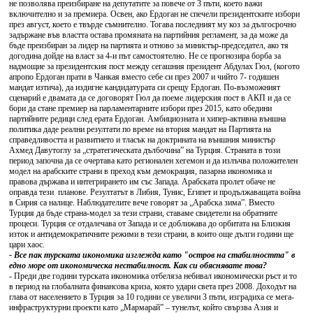
не позволява преизбиране на депутатите за повече от 3 пъти, което важи
включително и за премиера. Освен, ако Ердоган не спечели президентските избори
през август, което е твърде съмнително. Тогава последният му коз за дългосрочно
задържане във властта остава промяната на партийния регламент, за да може да
бъде преизбиран за лидер на партията и отново за министър-председател, ако тя
догодина дойде на власт за 4-и път самостоятелно. Не се прогнозира борба за
надмощие за президентския пост между сегашния президент Абдулах Гюл, (когото
апропо Ердоган прати в Чанкая вместо себе си през 2007 и чийто 7- годишен
мандат изтича), да издигне кандидатурата си срещу Ердоган. По-възможният
сценарий е двамата да се договорят Гюл да поеме лидерския пост в АКП и да се
бори да стане премиер на парламентарните избори през 2015, като обедини
партийните редици след ерата Ердоган. Амбициозната и хипер-активна външна
политика даде реални резултати по време на втория мандат на Партията на
справедливостта и развитието и тласък на доктрината на външния министър
Ахмед Давутоглу за „стратегическата дълбочина” на Турция. Страната в този
период започна да се очертава като регионален хегемон и да излъчва положителен
модел на арабските страни в преход към демокрация, пазарна икономика и
правова държава и интегрирането им със Запада. Арабската пролет обаче не
оправда тези планове. Резултатът в Либия, Тунис, Египет и продължаващата война
в Сирия са налице. Наблюдателите вече говорят за „Арабска зима”. Вместо
Турция да бъде страна-модел за тези страни, ставаме свидетели на обратните
процеси. Турция се отдалечава от Запада и се доближава до орбитата на Близкия
изток и антидемократичните режими в тези страни, в които още дълги години ще
цари хаос.
- Все пак турската икономика изглежда като "остров на стабилността" в
едно море от икономическа нестабилност. Как си обяснявате това?
- Преди две години турската икономика отбеляза небивал икономически ръст и то
в период на глобалната финансова криза, която удари света през 2008. Доходът на
глава от населението в Турция за 10 години се увеличи 3 пъти, изградиха се мега-
инфраструктурни проекти като „Мармарай” – тунелът, който свързва Азия и