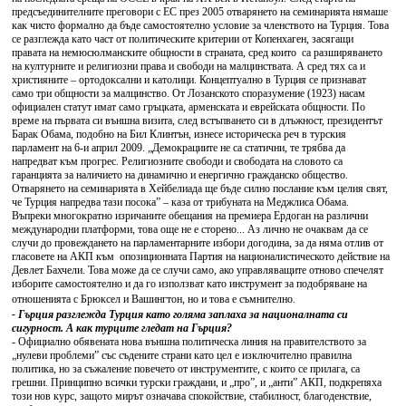
предсъединителните преговори с ЕС през 2005 отварянето на семинарията нямаше
как чисто формално да бъде самостоятелно условие за членството на Турция. Това
се разглежда като част от политическите критерии от Копенхаген, засягащи
правата на немюсюлманските общности в страната, сред които са разширяването
на културните и религиозни права и свободи на малцинствата. А сред тях са и
християните – ортодоксални и католици. Концептуално в Турция се признават
само три общности за малцинство. От Лозанското споразумение (1923) насам
официален статут имат само гръцката, арменската и еврейската общности. По
време на първата си външна визита, след встъпването си в длъжност, президентът
Барак Обама, подобно на Бил Клинтън, изнесе историческа реч в турския
парламент на 6-и април 2009. „Демокрациите не са статични, те трябва да
напредват към прогрес. Религиозните свободи и свободата на словото са
гаранцията за наличието на динамично и енергично гражданско общество.
Отварянето на семинарията в Хейбелиада ще бъде силно послание към целия свят,
че Турция напредва тази посока” – каза от трибуната на Меджлиса Обама.
Въпреки многократно изричаните обещания на премиера Ердоган на различни
международни платформи, това още не е сторено... Аз лично не очаквам да се
случи до провеждането на парламентарните избори догодина, за да няма отлив от
гласовете на АКП към опозиционната Партия на националистическото действие на
Девлет Бахчели. Това може да се случи само, ако управляващите отново спечелят
изборите самостоятелно и да го използват като инструмент за подобряване на
отношенията с Брюксел и Вашингтон, но и това е съмнително.
- Гърция разглежда Турция като голяма заплаха за националната си
сигурност. А как турците гледат на Гърция?
- Официално обявената нова външна политическа линия на правителството за
„нулеви проблеми” със съдените страни като цел е изключително правилна
политика, но за съжаление повечето от инструментите, с които се прилага, са
грешни. Принципно всички турски граждани, и „про”, и „анти” АКП, подкрепяха
този нов курс, защото мирът означава спокойствие, стабилност, благоденствие,