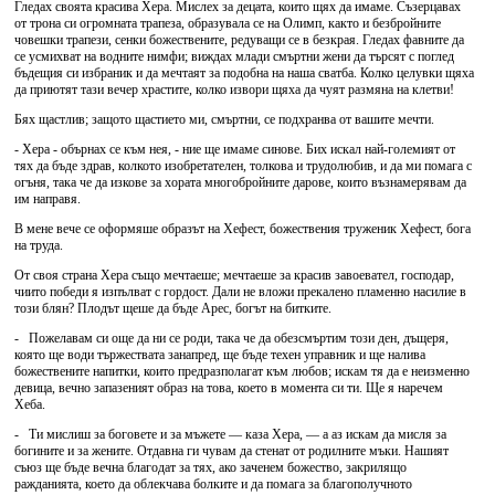
Гледах своята красива Хера. Мислех за децата, които щях да имаме. Съзерцавах
от трона си огромната трапеза, образувала се на Олимп, както и безбройните
човешки трапези, сенки божествените, редуващи се в безкрая. Гледах фавните да
се усмихват на водните нимфи; виждах млади смъртни жени да търсят с поглед
бъдещия си избраник и да мечтаят за подобна на наша сватба. Колко целувки щяха
да приютят тази вечер храстите, колко извори щяха да чуят размяна на клетви!
Бях щастлив; защото щастието ми, смъртни, се подхранва от вашите мечти.
- Хера - обърнах се към нея, - ние ще имаме синове. Бих искал най-големият от
тях да бъде здрав, колкото изобретателен, толкова и трудолюбив, и да ми помага с
огъня, така че да изкове за хората многобройните дарове, които възнамерявам да
им направя.
В мене вече се оформяше образът на Хефест, божествения труженик Хефест, бога
на труда.
От своя страна Хера също мечтаеше; мечтаеше за красив завоевател, господар,
чиито победи я изпълват с гордост. Дали не вложи прекалено пламенно насилие в
този блян? Плодът щеше да бъде Арес, богът на битките.
- Пожелавам си още да ни се роди, така че да обезсмъртим този ден, дъщеря,
която ще води тържествата занапред, ще бъде техен управник и ще налива
божествените напитки, които предразполагат към любов; искам тя да е неизменно
девица, вечно запазеният образ на това, което в момента си ти. Ще я наречем
Хеба.
- Ти мислиш за боговете и за мъжете — каза Хера, — а аз искам да мисля за
богините и за жените. Отдавна ги чувам да стенат от родилните мъки. Нашият
съюз ще бъде вечна благодат за тях, ако заченем божество, закрилящо
ражданията, което да облекчава болките и да помага за благополучното