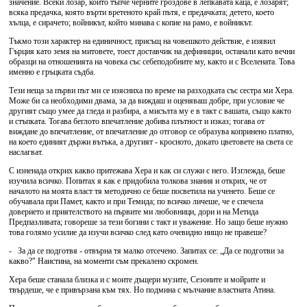
значение. Всеки лозар, който тъпче черните гроздове в лепкавата каца, е лозарят;
всяка предачка, която върти вретеното край пътя, е предачката; детето, което
хълца, е сирачето; войникът, който минава с копие на рамо, е войникът.
Тъкмо този характер на единичност, присъщ на човешкото действие, е изявил
Гърция като земя на митовете, тоест доставчик на дефиниции, останали като вечни
образци на отношенията на човека със себеподобните му, както и с Вселената. Това
именно е гръцката съдба.
Тези неща за първи път ми се изясниха по време на разходката със сестра ми Хера.
Може би са необходими двама, за да виждаш и оценяваш добре, при условие че
другият също умее да гледа и разбира, а мисълта му е в такт с вашата, също както
и стъпката. Тогава беглото впечатление добива плътност и изказ; тогава от
виждане до впечатление, от впечатление до отговор се образува копринено платно,
на което единият държи вътъка, а другият - кросното, докато цветовете на света се
наслагват.
С изненада открих какво притежава Хера и как си служи с него. Изглежда, беше
изучила всичко. Попитах я как е придобила толкова знания и открих, че от
началото на моята власт тя методично се беше посветила на ученето. Беше се
обучавала при Памет, както и при Темида; по всичко личеше, че е спечела
доверието и приятелството на първите ми любовници, дори и на Метида
Предпазливата; говореше за тези богини с такт и уважение. Но защо беше нужно
това голямо усилие да изучи всичко след като очевидно нищо не правеше?
- За да се подготвя - отвърна тя малко отсечено. Запитах се: „Да се подготви за
какво?" Наистина, на моменти съм прекалено скромен.
Хера беше станала близка и с моите дъщери музите, Сезоните и мойрите и
твърдеше, че е привързана към тях. Но подмина с мълчание властната Атина.