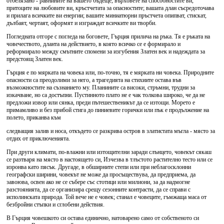
отбелязано - равнините на вашето бъдеще, върховете на способностите ви,
притоците на любовите ви, кръстчетата за опасностите; вашата длан съсредоточава
и прилага всичките ви енергии; вашите миниатюрни пръстчета опипват, стискат,
дълбаят, чертаят, оформят и изграждат всичките ви творби.
Погледната отгоре с погледа на боговете, Гърция прилича на ръка. Тя е ръката на
човечеството, дланта на действието, в която всичко се е формирало и
реформирало между смътните спомени за изгубения Златен век и надеждата за
предстоящ Златен век.
Гърция е по мярката на човека или, по-точно, тя е мярката ни човека. Природните
опасности са преодолими за него, а трагедията на стихиите остава във
възможностите на съзнанието му. Планините са високи, стръмни, трудни за
изкачване, но са достъпни. Пустинното плато не е чак толкова широко, че да не
предложи извор или сянка, преди пътешественикът да се изтощи. Морето е
примамливо и без прибой стига до пиниевите горички или пък е продължение на
полето, приканва към
следващия залив и носа, откъдето се разкрива остров в златистата мъгла - място за
отдих от приключенията.
При други климати, по-влажни или изтощителни заради слънцето, човекът сякаш
се разтваря на място в настоящето си, Изчезва в тлъстото растително тесто или се
изронва като пясък. Другаде, в обширните степи или при неблагосклонни
географски ширини, човекът не може да просъществува, да предприема, да
завоюва, освен ако не се събере със стотици или милиони, за да надмогне
разстоянията, да се организира срещу сезонните контрасти, да се справи с
исполинската природа. Той вече не е човек; станал е човеците, гъмжаща маса от
безбройни стъпки и сглобени действия.
В Гърция човешкото си остава единично, натоварено само от собственото си