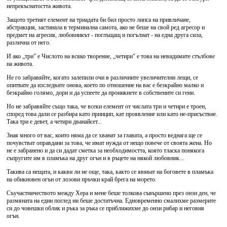
непрекъснатостта живота.
Защото третият елемент на триадата би бил просто липса на привличане,
абстракция, застинала в терминална самота, ако не беше на свой ред агресор и
предмет на агресия, любовникът - поглъщащ и погълнат - на една друга сила,
различна от него.
И ако „три” е Числото на всяко творение, „четири" е това на невидимите стълбове
на живота.
Не го забравяйте, когато залепили очи в различните увеличителни лещи, се
опитвате да изследвате онова, което по отношение на вас е безкрайно малко и
безкрайно голямо, дори и да успеете да проникнете в собствените си гени.
Но не забравяйте също така, че всеки елемент от числата три и четири е троен,
според това дали се разбира като принцип, кат проявление или като не-присъствие.
Така три е девет, а четири дванайсет...
Зная много от вас, които няма да се хванат за главата, а просто веднага ще се
почувстват оправдани за това, че имат нужда от нещо повече от своята жена. Но
не е забранено и да си дадат сметка за необходимостта, която тласка понякога
съпругите им в пламъка на друг огън и в ръцете на някой любовник...
Такива са нещата, и какви ли не още, така, както се явяват на боговете в пламъка
на обикновен огън от лозови пръчки край брега на морето.
Съучастничеството между Хера и мене беше толкова съвършено през онзи ден, че
размяната на един поглед ни беше достатъчна. Едновременно смалихме размерите
си до човешки облик и ръка за ръка се приближихме до онзи рибар и неговия
огън.