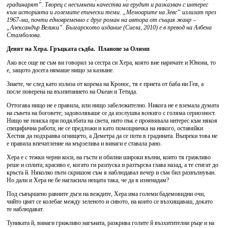
градинарят”. Творец с несъмнени качества на ерудит и разказвач с интерес
към историята и големите епически теми. „Мемоарите на Зевс” излизат през
1967-ма, почти едновременно с друг
роман на автора от същия жанр –
„Александър Велики”. Българското издание (Сиела, 2010) е в превод на Албена
Стамболова.
Денят на Хера. Гръцката съдба. Планове за Олимп
Ако все още не съм ви говорил за сестра си Хера, която вие наричате и Юнона, то
е, защото досега нямаше нищо за казване.
Знаете, че след като излиза от корема на Кронос, тя е приета от баба ни Гея, а
после поверена на възпитанието на Океан и Тетида.
Оттогава нищо не е правила, или нищо забележително. Никога не е вземала думата
на съвета на боговете; задоволяваше се да изслушва всекиго с голяма сериозност.
Нищо не поиска при подялбата на света, нито пък е проявявала интерес към някоя
специфична работа; не се предложи и като помощничка на никого, оставяйки
Хестия да подхранва огнището, а Деметра да се поти в градината. Въпреки това не
е правила впечатление на мързелива и винаги е ставала рано.
Хера е с тежки черни коси, на гъсти и обилни широки вълни, които тя грижливо
реше и сплита; красиво е, когато ги разпуска и разтърсва глава назад, а те стигат до
кръста й. Няколко пъти скришом съм я наблюдавал вечер и съм бил развълнуван.
Но дали и Хера не бе нагласила нещата така, че да я изненадам?
Под съвършено равните дъги на веждите, Хера има големи бадемовидни очи,
чийто цвят се колебае между зеленото и сивото, на които се възхищаваш, докато
те наблюдават.
Туниката й, винаги грижливо нагъната, разкрива голите й възхитителни ръце и на