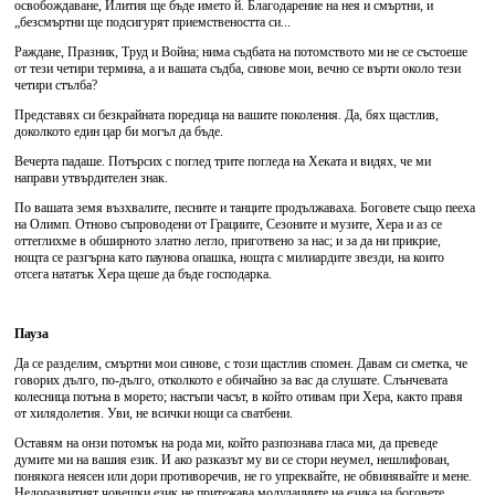
освобождаване, Илития ще бъде името й. Благодарение на нея и смъртни, и
„безсмъртни ще подсигурят приемствеността си...
Раждане, Празник, Труд и Война; нима съдбата на потомството ми не се състоеше
от тези четири термина, а и вашата съдба, синове мои, вечно се върти около тези
четири стълба?
Представях си безкрайната поредица на вашите поколения. Да, бях щастлив,
доколкото един цар би могъл да бъде.
Вечерта падаше. Потърсих с поглед трите погледа на Хеката и видях, че ми
направи утвърдителен знак.
По вашата земя възхвалите, песните и танците продължаваха. Боговете също пееха
на Олимп. Отново съпроводени от Грациите, Сезоните и музите, Хера и аз се
оттеглихме в обширното златно легло, приготвено за нас; и за да ни прикрие,
нощта се разгърна като паунова опашка, нощта с милиардите звезди, на които
отсега нататък Хера щеше да бъде господарка.
Пауза
Да се разделим, смъртни мои синове, с този щастлив спомен. Давам си сметка, че
говорих дълго, по-дълго, отколкото е обичайно за вас да слушате. Слънчевата
колесница потъна в морето; настъпи часът, в който отивам при Хера, както правя
от хилядолетия. Уви, не всички нощи са сватбени.
Оставям на онзи потомък на рода ми, който разпознава гласа ми, да преведе
думите ми на вашия език. И ако разказът му ви се стори неумел, нешлифован,
понякога неясен или дори противоречив, не го упреквайте, не обвинявайте и мене.
Недоразвитият човешки език не притежава модулациите на езика на боговете.