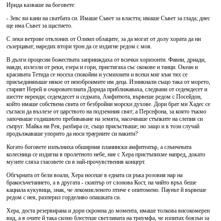
Ирида казваше на боговете:
- Зевс ви кани на сватбата си. Имаше Съвет за властта; имаше Съвет за глада; днес
ще има Съвет за щастието.
С леки ветрове отклоних от Олимп облаците, за да могат от долу хората да ни
съзерцават; наредих втори трон да се издигне редом с моя.
В дълги процесии божествата заприиждаха от всички хоризонти. Фавни, дриади,
наяди, излезли от реки, езера и гори, пристигаха със скокове и танци. Океан и
красивата Тетида се носеха спокойни и усмихнати и всеки миг към тях се
присъединяваше някое от неизброимите им деца. Изникнали също така от морето,
старият Нерей и очарователната Дорида приближаваха, следвани от седемдесет и
шестте нереиди; седемдесет и седмата, Амфитюта, вървеше редом с Посейдон,
който имаше собствена свита от безбройни морски духове. Дори брат ми Хадес се
съгласи да възлезе от царството на подземния свят; а Персефона, за която тъкмо
започваше годишното пребиваване на земята, насочваше стъпките на слепия си
съпруг. Майка ни Рея, разбира се, също присъстваше; но защо и в този случай
продължаваше упорито да носи траурните си накити?
Когато боговете изпълниха обширния планински амфитеатьр, а слънчевата
колесница се издигна в пролетното небе, ние с Хера пристъпихме напред, докато
музите сляха гласовете си в най-прочувствения концерт.
Обгърната от бели воали, Хера носеше в едната си ръка розовия нар на
бракосъчетанието, а в другата - скиптър от слонова Кост, на чийто връх беше
кацнала кукувица, знак, че лекомисленото птиче е опитомено. Паунът й вървеше
редом с нея, разперил горделиво опашката си.
Хера, доста резервирана и дори скромна до момента, имаше толкова високомерен
вид, а в очите й така силно блестеше светлината на триумфа, че изпитах боязън за