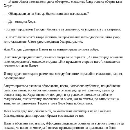
- В тази област твоята воля да се обвържеш е законът. След това се обърна към
Хера:
- Обещала ли си на Зевс да бъдеш завинаги негова жена?
- Да - отвърна Хера.
- Тогава - продължи Темида - боговете са свидетели, че ви двамата сте свързани.
Тя, която беше моята втора любима, не проявяваше нито одобрение, нито укор,
нито съжаление. Само удостоверяваш безпристрастно.
Ала Метида, Деметра и Памет не се контролираха толкова добре.
„Бях твърде предпазлива”, сякаш се укоряваше първата. „Аз пък твърде обновена
и непосредствена”, мислеше втората. „Бях прекалено стара за него”, казваше си
нежната ми леля Памет.
И още други погледи се разменяха между богините, издавайки съжаление, завист,
разочарование.
Защото при това взаимно обвързване, което, направено публично, придобиваше
силата на закон, всяка богиня, опитала се занапред да ме привлече, щеше да
отнема нещо на Хера; никоя от тях, дори и да успееше, нямаше да избегне
същинското, висшестоящо положение на онази, която отнема, по отношение на
тази, която притежава. Тъкмо в това Хера беше победителка.
Нека онези сред вас, синове мои, за които тази институция не се е оказала
благоприятна, да ми простят; бракът е измислен от нас.
Цялата обсипана със звезди, Афродита раздаваше усмивки па всички страни, за да
покаже, че нищо не може да й отнеме превъзходството на красотата, но беше