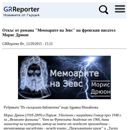
Откъс от романа "Мемоарите на Зевс" на френския писател
Морис Дрюон
GRReporter
Вт., 12/29/2015 - 15:23
Рубриката “Из съседската библиотека” води Здравка Михайлова
Морис Дрюон (1918-2009) в Париж. Удостоен с наградата Гонкур през 1948 г.
за „Великите фамилии”. Член на Френската Академия от 1966, бивш
министър на културата, автор на повече от петдесет произведения -
впечатляващо наследство - между които „Прокълнатите крале” и „Тисту