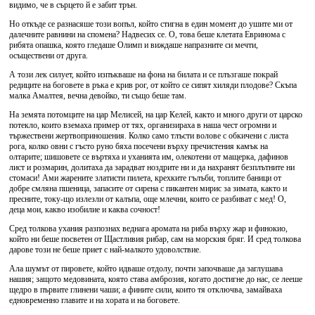
видимо, че в сърцето й е забит трън.
Но откъде се разнасяше този вопъл, който стигна в един момент до ушите ми от
далечните равнини на спомена? Надвесих се. О, това беше клетата Евринома с
рибята опашка, която гледаше Олимп и виждаше напразните си мечти,
осъществени от друга.
А този лек силует, който изпъкваше на фона на билата и се плъзгаше покрай
редиците на боговете в ръка е крив рог, от който се сипят хиляди плодове? Скъпа
малка Амалтея, вечна девойко, ти също беше там.
На земята потомците на цар Мелисей, на цар Келей, както и много други от царско
потекло, които вземаха пример от тях, организираха в наша чест огромни и
тържествени жертвоприношения. Колко само тлъсти волове с обкичени с листа
рога, колко овни с гъсто руно бяха посечени върху пречистения камък на
олтарите; шишовете се въртяха и уханията им, олекотени от мащерка, дафинов
лист и розмарин, долитаха да зарадват ноздрите ни и да нахранят безплътните ни
стомаси! Ами жарените златисти пилета, крехките гълъби, топлите баници от
добре смляна пшеница, запасите от сирена с пикантен мирис за зимата, както и
пресните, току-що излезли от калъпа, още млечни, които се разбиват с мед! О,
деца мои, какво изобилие и каква сочност!
Сред толкова ухания разпознах веднага аромата на риба върху жар и финокио,
който ни беше посветен от Щастливия рибар, сам на морския бряг. И сред толкова
дарове този не беше приет с най-малкото удоволствие.
Ала шумът от пировете, който идваше отдолу, почти започваше да заглушава
нашия; защото медовината, която става амброзия, когато достигне до нас, се лееше
щедро в първите глинени чаши; а фините сили, които тя отключва, замайваха
едновременно главите и на хората и на боговете.