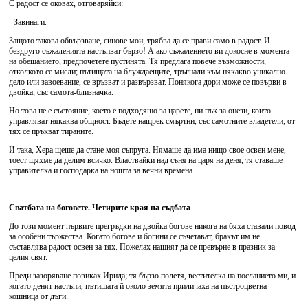
С радост се оковах, отговаряйки:
- Завинаги.
Защото такова обвързване, синове мои, трябва да се прави само в радост. И
бездруго съжаленията настъпват бързо! А ако съжалението ви докосне в момента
на обещанието, предпочетете пустинята. Тя предлага повече възможности,
отколкото се мисли; пътищата на блуждаещите, тръгнали към някакво уникално
дело или завоевание, се връзват и развързват. Понякога дори може се повърви в
двойка, със самота-близначка.
Но това не е състояние, което е подходящо за царете, ни пък за онези, които
управляват някаква общност. Бъдете нащрек смъртни, със самотните владетели; от
тях се пръкват тираните.
И така, Хера щеше да стане моя съпруга. Нямаше да има нищо свое освен мене,
тоест щяхме да делим всичко. Властвайки над съня на царя на деня, тя ставаше
управителка и господарка на нощта за вечни времена.
Сватбата на боговете. Четирите края на съдбата
До този момент първите прегръдки на двойка богове никога на бяха ставали повод
за особени тържества. Когато богове и богини се съчетават, бракът им не
съставлява радост освен за тях. Пожелах нашият да се превърне в празник за
целия свят.
Преди зазоряване повиках Ирида; тя бързо полетя, вестителка на посланието ми, и
когато денят настъпи, пътищата й около земята приличаха на пъстроцветна
кошница от дъги.