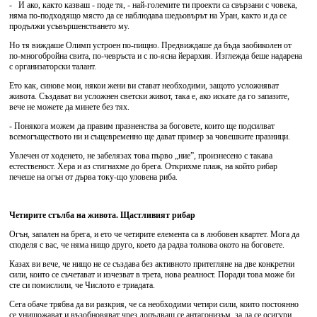
- И ако, както казваш - поде тя, - най-големите ти проекти са свързани с човека,
няма по-подходящо място да се наблюдава шедьовърът на Уран, както и да се
продължи усъвършенстването му.
Но тя виждаше Олимп устроен по-пищно. Предвиждаше да бъда заобиколен от
по-многобройна свита, по-чевръста и с по-ясна йерархия. Изглежда беше надарена
с организаторски талант.
Ето как, синове мои, някои жени ви стават необходими, защото усложняват
живота. Създават ви усложнен светски живот, така е, ако искате да го запазите,
вече не можете да минете без тях.
- Понякога можем да правим празненства за боговете, които ще подсилват
всемогъществото ни и същевременно ще дават пример за човешките празници.
Увлечен от ходенето, не забелязах това първо „ние”, произнесено с такава
естественост. Хера и аз стигнахме до брега. Открихме плаж, на който рибар
печеше на огън от дърва току-що уловена риба.
Четирите стълба на живота. Щастливият рибар
Огън, запален на брега, и ето че четирите елемента са в любовен квартет. Мога да
споделя с вас, че няма нищо друго, което да радва толкова окото на боговете.
Казах ви вече, че нищо не се създава без активното притегляне на две конкретни
сили, които се съчетават и изчезват в трета, нова реалност. Поради това може би
сте си помислили, че Числото е триадата.
Сега обаче трябва да ви разкрия, че са необходими четири сили, които постоянно
се унищожават и възобновяват чрез допълващ се антагонизъм, за да се осигури