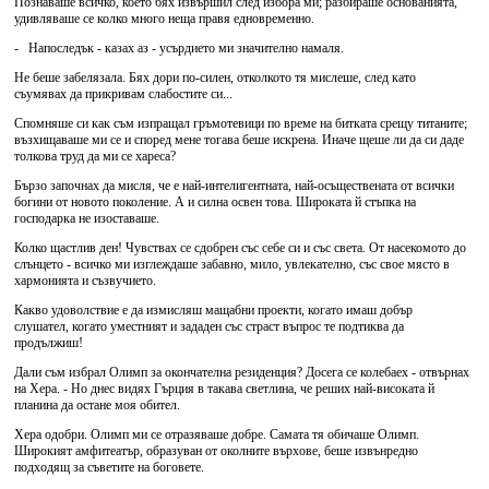
Познаваше всичко, което бях извършил след избора ми; разбираше основанията,
удивляваше се колко много неща правя едновременно.
- Напоследък - казах аз - усърдието ми значително намаля.
Не беше забелязала. Бях дори по-силен, отколкото тя мислеше, след като
съумявах да прикривам слабостите си...
Спомняше си как съм изпращал гръмотевици по време на битката срещу титаните;
възхищаваше ми се и според мене тогава беше искрена. Иначе щеше ли да си даде
толкова труд да ми се хареса?
Бързо започнах да мисля, че е най-интелигентната, най-осъществената от всички
богини от новото поколение. А и силна освен това. Широката й стъпка на
господарка не изоставаше.
Колко щастлив ден! Чувствах се сдобрен със себе си и със света. От насекомото до
слънцето - всичко ми изглеждаше забавно, мило, увлекателно, със свое място в
хармонията и съзвучието.
Какво удоволствие е да измисляш мащабни проекти, когато имаш добър
слушател, когато уместният и зададен със страст въпрос те подтиква да
продължиш!
Дали съм избрал Олимп за окончателна резиденция? Досега се колебаех - отвърнах
на Хера. - Но днес видях Гърция в такава светлина, че реших най-високата й
планина да остане моя обител.
Хера одобри. Олимп ми се отразяваше добре. Самата тя обичаше Олимп.
Широкият амфитеатър, образуван от околните върхове, беше извънредно
подходящ за съветите на боговете.