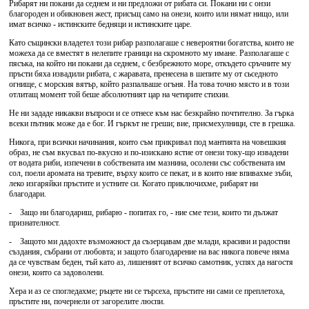
Рибарят ни покани да седнем и ни предложи от рибата си. Покани ни с онзи
благороден и обикновен жест, присъщ само на онези, които или нямат нищо, или
имат всичко - истинските бедняци и истинските царе.
Като същински владетел този рибар разполагаше с невероятни богатства, които не
можеха да се вместят в нелепите граници на скромното му имане. Разполагаше с
пясъка, на който ни покани да седнем, с безбрежното море, откъдето сръчните му
пръсти бяха извадили рибата, с жаравата, пренесена в шепите му от сьседното
огнище, с морския вятър, който разпалваше огъня. На това точно място и в този
отлитащ момент той беше абсолютният цар на четирите стихии.
Не ни зададе никакви въпроси и се отнесе към нас безкрайно почтително. За гърка
всеки пътник може да е бог. И гъркът не греши; вие, присмехулници, сте в грешка.
Никога, при всички начинания, които съм прикривал под мантията на човешкия
образ, не съм вкусвал по-вкусно и по-изискано ястие от онези току-що извадени
от водата риби, изпечени в собствената им мазнина, осолени със собствената им
сол, поели аромата на тревите, върху които се пекат, и в които ние впивахме зъби,
леко изгаряйки пръстите и устните си. Когато приключихме, рибарят ни
благодари.
- Защо ни благодариш, рибарю - попитах го, - ние сме тези, които ти дължат
признателност.
- Защото ми дадохте възможност да съзерцавам две млади, красиви и радостни
създания, събрани от любовта; и защото благодарение на вас никога повече няма
да се чувствам беден, тъй като аз, лишеният от всичко самотник, успях да нагостя
онези, които са задоволени.
Хера и аз се спогледахме; ръцете ни се търсеха, пръстите ни сами се преплетоха,
пръстите ни, почернели от загорелите люспи.