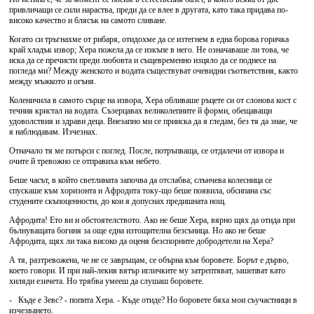
привличащи се сили нараства, преди да се влее в другата, като така придава по-
високо качество и блясък на самото сливане.
Когато си тръгнахме от рибаря, отидохме да се изтегнем в една борова горичка
край хладък извор; Хера пожела да се изкъпе в него. Не означаваше ли това, че
иска да се пречисти преди любовта и същевременно изцяло да се поднесе на
погледа ми? Между женското и водата съществуват очевидни съответствия, както
между мъжкото и огъня.
Коленичила в самото сърце на извора, Хера обливаше ръцете си от слонова кост с
течния кристал на водата. Съзерцавах великолепните й форми, обещаващи
удоволствия и здрави деца. Внезапно ми се прииска да я гледам, без тя да знае, че
я наблюдавам. Изчезнах.
Отначало тя ме потърси с поглед. После, потръпваща, се отдалечи от извора и
очите й тревожно се отправиха към небето.
Беше часът, в който светлината започва да отслабва; слънчева колесница се
спускаше към хоризонта и Афродита току-що беше появила, обсипана със
студените скъпоценности, до кои я допуснах предишната нощ.
Афродита! Ето ви и обстоятелството. Ако не беше Хера, вярно щях да отида при
бълнуващата богиня за още една изтощителна безсъница. Но ако не беше
Афродита, щях ли така високо да оценя безспорните добродетели на Хера?
А тя, разтревожена, че не се завръщам, се обърна към боровете. Борът е дърво,
което говори. И при най-лекия вятър игличките му затрептяват, зашепват като
хиляди езичета. Но трябва умееш да слушаш боровете.
- Къде е Зевс? - попита Хера. - Къде отиде? Но боровете бяха мои съучастници в
изчезването.