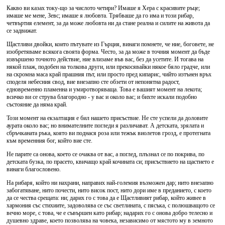
Какво ви казах току-що за числото четири? Имаше я Хера с красивите ръце;
имаше ме мене, Зевс; имаше я любовта. Трябваше да го има и този рибар,
четвъртия елемент, за да може любовта ни да стане реална и силите на живота да
се задвижат.
Щастливи двойки, които пътувате из Гърция, винаги помнете, че ние, боговете, не
изобретяваме всякога своята форма. Често, за да може в точния момент да бъде
извършено точното действие, ние влизаме във вас, без да усетите. И тогава на
някой плаж, подобен на толкова други, или прекосявайки някое бяло градче, или
на скромна маса край прашния път, или просто пред кипарис, чийто изтънен връх
споделя небесния свод, вие внезапно сте обзети от непонятна радост,
едновременно пламенна и умиротворяваща. Това е вашият момент на лекота;
всичко ви се струва благородно - у вас и около вас; и бихте искали подобно
състояние да няма край.
Този момент на екзалтация е бил нашето присъствие. Не сте успели да доловите
аурата около вас; но внимателните погледи я различават. А детската, зрялата и
сбръчканата ръка, която ви поднася роза или тежък виолетов грозд, е протегната
към временния бог, който вие сте.
Не парите са онова, което се очаква от вас, а поглед, плъзнал се по покрива, по
детската бузка, по прасето, квичащо край кочината си; присъствието на щастието е
винаги благословено.
На рибаря, който ни нахрани, направих най-големия възможен дар; нито внезапно
забогатяване, нито почести, нито висок пост, нито дори име в преданието, с което
да се чества срещата: ни; дарих го с това да е Щастливият рибар, който живее в
хармония със стихиите, задоволява се със светлината, с пясъка, с полюшващото се
вечно море, с това, че е съвършен като рибар; надарих го с онова добро телесно и
душевно здраве, което позволява на човека, независимо от мястото му в земното