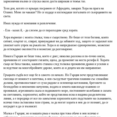
хармонични вълни се спуска около доста широкия и тежък таз.
Този ден, когато се връщах посрамен от Афродита, заварих Хера на прага на
Олимп. Мене ли чакаше? Не се издаде и изглеждаше погълната от съзерцанието на
света.
Имах нужда от компания и развлечение.
- Ела - казах й, - да слезем да се поразходим сред хората.
Хера вървеше с моята стъпка; това е съществено. Не беше от тези богини, които
ситнят, озъртат се, спират, принуждават ви да забавяте ход, защото се задъхват или
увисват като упрек на ръката ви. Хера и аз напредвахме едновременно, можехме
да оглеждаме околността и можехме да разговаряме.
Някога Гърция не беше това, което е днес; няколко разлома и по-точно онези,
причинени от злосторните гиганти, щяха, да променят на места релефа й. Хората
също не бяха такива, каквито станаха след толкова преживени драми и усилия и
вследствие на многобройните дарове, които аз и децата ми им направихме.
Гръцката съдба все още бе в самото си начало. Но Гърция вече представляваше
смесица от нежност и патетика, в нея съседстват трагични планини със спокойни
долини, противопоставят се сухи ридове и зеленеещи котловини, бреговете са
безподобно и неизменно начупени, водата и земята навсякъде взаимно се
проникват, агресивната скала и подвижното море, постоянните колебания в силата
на светлината, хоризонтът, който не представлява ясна и видима разделителна
линия, а е поредица от все по-замъглени хоризонти като подстъпите на съзнанието,
всичко това съставлява тази страна, за да могат хората в нея да се познаят, да се
изградят и да се възвисят.
Малка е Гърция; но и вашата ръка е малка при това обаче в нея всичко е