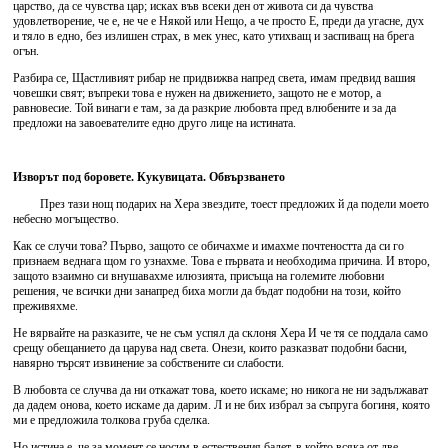
царство, да се чувства цар; исках във всеки ден от живота си да чувства
удовлетворение, че е, не че е Някой или Нещо, а че просто Е, преди да угасне, дух
и тяло в едно, без излишен страх, в мек унес, като утихващ и заспиващ на брега
огън.
Разбира се, Щастливият рибар не придвижва напред света, имам предвид вашия
човешки свят; въпреки това е нужен на движението, защото не е мотор, а
равновесие. Той винаги е там, за да разкрие любовта пред влюбените и за да
предложи на завоевателите едно друго лице на истината.
Изворът под боровете. Кукувицата. Обвързването
През тази нощ подарих на Хера звездите, тоест предложих й да подели моето
небесно могъщество.
Как се случи това? Първо, защото се обичахме и имахме почтеността да си го
признаем веднага щом го узнахме. Това е първата и необходима причина. И второ,
защото взаимно си внушавахме илюзията, присъща на големите любовни
решения, че всички дни занапред биха могли да бъдат подобни на този, който
преживяхме.
Не вярвайте на разказите, че не съм успял да склоня Хера И че тя се поддала само
срещу обещанието да царува над света. Онези, които разказват подобни басни,
навярно търсят извинение за собствените си слабости.
В любовта се случва да ни откажат това, което искаме; но никога не ни задължават
да дадем онова, което искаме да дарим. Л и не бих избрал за съпруга богиня, която
ми е предложила толкова груба сделка.
Но истина е, че за момент се носим в естествения балет, в който всяка от две