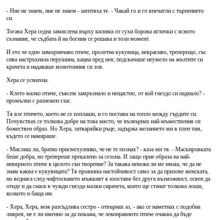
- Ние не знаем, ние не знаем - шептяха те. - Чакай го и го впечатли с търпението
си.
Тогава Хера седна замислена върху килима от сухи борова иглички с ясното
съзнание, че съдбата й на богиня се решава и този момент.
И ето че едно зиморничаво птиче, пролетна кукувица, некрасиво, треперещо, със
сива настръхнала перушина, кацна пред нея; подскачаше неумело на жълтите си
крачета и надаваше монотонния си зов.
Хера се усмихна.
- Клето малко птиче, съвсем замръзнало и нещастно, от кой гнездо си паднало? -
промълви с разнежен глас.
Тя взе птичето, което не се изплаши, и го постави на топло между гърдите си.
Почувствах се толкова добре на това място, че възвърнах най-мъжествения си
божествен образ. Но Хера, затваряйки ръце, задържа желанието ми в плен там,
където се намираше.
- Мислиш ли, братко присмехулнико, че не те познах? - каза ми тя. - Маскировката
беше добра, но трепереше прекалено за сезона. И защо прие образа на най-
невярното птиче в цялото сън творение? За такава невежа ли ме имаш, че да не
знам каква е кукувицата? Тя проявява настойчивост само за да призове женската,
но веднага след чифтосването мъжкият я изоставя без друга възможност, освен да
отиде и да снася в чужди гнезда малки сирачета, които ще станат толкова лоши,
колкото и баща им.
- Хера, Хера, моя разсъдлива сестро - отвърнах аз, - ако се наметнах с подобна
ливрея, не е ли именно за да покажа, че леконравното птиче очаква да бъде