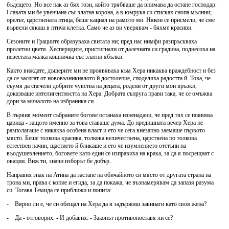
бъдещето. Но все пак аз бях този, който трябваше да внимава да остане господар.
Главата ми бе увенчана със златна корона, а в юмрука си стисках снопа мълнии;
орелът, царствената птица, беше кацнал на рамото ми. Някои се присмели, че сме
вървели сякаш в птича клетка. Само че аз ви уверявам - бяхме красиви.
Сезоните и Грациите образуваха свитата ни; пред нас нимфи разпръскваха
пролетни цветя. Хесперидите, пристигнали от далечната си градина, поднесоха на
невестата малка кошничка със златни ябълки.
Както виждате, дъщерите ми не проявяваха към Хера никаква враждебност и без
да се засягат от нововъзникналото й достолепие, споделяха радостта й. Това, че
съумя да спечели добрите чувства на децата, родени от други мои връзки,
доказваше интелигентността на Хера. Добрата съпруга прави така, че се омъжва
дори за миналото на избраника си.
В първия момент събраните богове останаха изненадани, че пред тях се появява
царица - защото именно за това ставаше дума. До предишната вечер Хера не
разполагаше с никаква особена власт и ето че сега внезапно заемаше първото
място. Беше толкова красива, толкова величествена, царствена по толкова
естествен начин, щастието й бликаше и ето че изумлението отстъпи на
въодушевлението, боговете като един се изправиха на крака, за да я посрещнат с
овации. Виж ти, значи изборът бе добър.
Направих знак на Атина да застане на обичайното си място от другата страна на
трона ми, права с копие и егида, за да покажа, че възнамерявам да запазя разума
си. Тогава Темида се приближи и попита:
- Вярно ли е, че си обещал на Хера да я задържиш завинаги като своя жена?
- Да - отговорих. - И добавих: - Законът противопоставя ли се?