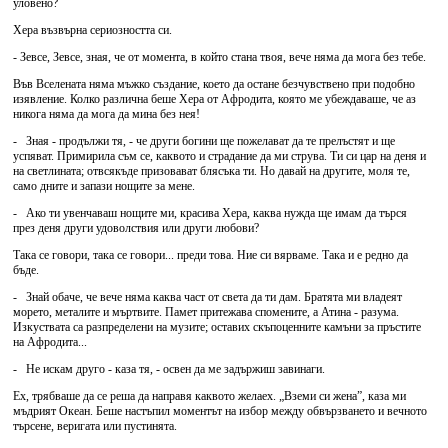
уловено?
Хера възвърна сериозността си.
- Зевсе, Зевсе, зная, че от момента, в който стана твоя, вече няма да мога без тебе.
Във Вселената няма мъжко създание, което да остане безчувствено при подобно
изявление. Колко различна беше Хера от Афродита, която ме убеждаваше, че аз
никога няма да мога да мина без нея!
- Зная - продължи тя, - че други богини ще пожелават да те прелъстят и ще
успяват. Примирила съм се, каквото и страдание да ми струва. Ти си цар на деня и
на светлината; отвсякъде призовават блясъка ти. Но давай на другите, моля те,
само дните и запази нощите за мене.
- Ако ти увенчаваш нощите ми, красива Хера, каква нужда ще имам да търся
през деня други удоволствия или други любови?
Така се говори, така се говори... преди това. Ние си вярваме. Така и е редно да
бъде.
- Знай обаче, че вече няма каква част от света да ти дам. Братята ми владеят
морето, металите и мъртвите. Памет притежава спомените, а Атина - разума.
Изкуствата са разпределени на музите; оставих скъпоценните камъни за пръстите
на Афродита...
- Не искам друго - каза тя, - освен да ме задържиш завинаги.
Ех, трябваше да се реша да направя каквото желаех. „Вземи си жена”, каза ми
мъдрият Океан. Беше настъпил моментът на избор между обвързването и вечното
търсене, веригата или пустинята.