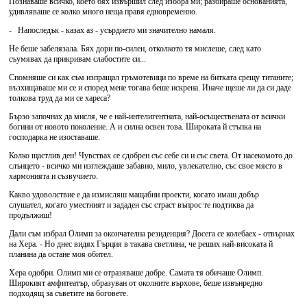
Познаваше всичко, което бях извършил след избора ми; разбираше основанията,
удивляваше се колко много неща правя едновременно.
- Напоследък - казах аз - усърдието ми значително намаля.
Не беше забелязала. Бях дори по-силен, отколкото тя мислеше, след като
съумявах да прикривам слабостите си...
Спомняше си как съм изпращал гръмотевици по време на битката срещу титаните;
възхищаваше ми се и според мене тогава беше искрена. Иначе щеше ли да си даде
толкова труд да ми се хареса?
Бързо започнах да мисля, че е най-интелигентната, най-осъществената от всички
богини от новото поколение. А и силна освен това. Широката й стъпка на
господарка не изоставаше.
Колко щастлив ден! Чувствах се сдобрен със себе си и със света. От насекомото до
слънцето - всичко ми изглеждаше забавно, мило, увлекателно, със свое място в
хармонията и съзвучието.
Какво удоволствие е да измисляш мащабни проекти, когато имаш добър
слушател, когато уместният и зададен със страст въпрос те подтиква да
продължиш!
Дали съм избрал Олимп за окончателна резиденция? Досега се колебаех - отвърнах
на Хера. - Но днес видях Гърция в такава светлина, че реших най-високата й
планина да остане моя обител.
Хера одобри. Олимп ми се отразяваше добре. Самата тя обичаше Олимп.
Широкият амфитеатър, образуван от околните върхове, беше извънредно
подходящ за съветите на боговете.