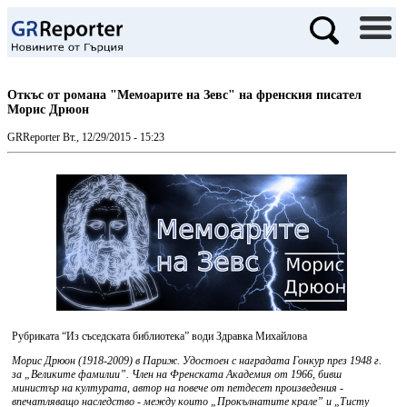
Откъс от романа "Мемоарите на Зевс" на френския писател
Морис Дрюон
GRReporter
Вт., 12/29/2015 - 15:23
Рубриката “Из съседската библиотека” води Здравка Михайлова
Морис Дрюон (1918-2009) в Париж. Удостоен с наградата Гонкур през 1948 г.
за „Великите фамилии”. Член на Френската Академия от 1966, бивш
министър на културата, автор на повече от петдесет произведения -
впечатляващо наследство - между които „Прокълнатите крале” и „Тисту