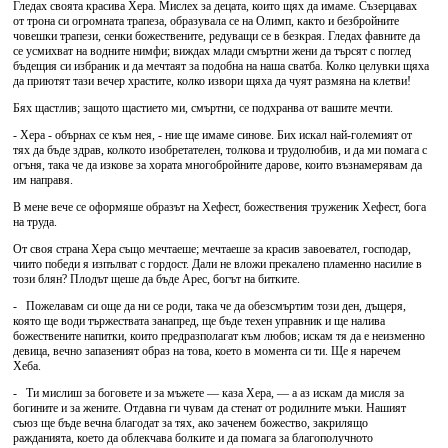
Гледах своята красива Хера. Мислех за децата, които щях да имаме. Съзерцавах
от трона си огромната трапеза, образувала се на Олимп, както и безбройните
човешки трапези, сенки божествените, редуващи се в безкрая. Гледах фавните да
се усмихват на водните нимфи; виждах млади смъртни жени да търсят с поглед
бъдещия си избраник и да мечтаят за подобна на наша сватба. Колко целувки щяха
да приютят тази вечер храстите, колко извори щяха да чуят размяна на клетви!
Бях щастлив; защото щастието ми, смъртни, се подхранва от вашите мечти.
- Хера - обърнах се към нея, - ние ще имаме синове. Бих искал най-големият от
тях да бъде здрав, колкото изобретателен, толкова и трудолюбив, и да ми помага с
огъня, така че да изкове за хората многобройните дарове, които възнамерявам да
им направя.
В мене вече се оформяше образът на Хефест, божествения труженик Хефест, бога
на труда.
От своя страна Хера също мечтаеше; мечтаеше за красив завоевател, господар,
чиито победи я изпълват с гордост. Дали не вложи прекалено пламенно насилие в
този блян? Плодът щеше да бъде Арес, богът на битките.
- Пожелавам си още да ни се роди, така че да обезсмъртим този ден, дъщеря,
която ще води тържествата занапред, ще бъде техен управник и ще налива
божествените напитки, които предразполагат към любов; искам тя да е неизменно
девица, вечно запазеният образ на това, което в момента си ти. Ще я наречем
Хеба.
- Ти мислиш за боговете и за мъжете — каза Хера, — а аз искам да мисля за
богините и за жените. Отдавна ги чувам да стенат от родилните мъки. Нашият
съюз ще бъде вечна благодат за тях, ако заченем божество, закрилящо
ражданията, което да облекчава болките и да помага за благополучното