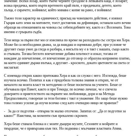
значение. Всеки лозар, който тъпче черните гроздове в лепкавата каца, е лозарят;
всяка предачка, която върти вретеното край пътя, е предачката; детето, което
хълца, е сирачето; войникът, който минава с копие на рамо, е войникът.
Тъкмо този характер на единичност, присъщ на човешкото действие, е изявил
Гърция като земя на митовете, тоест доставчик на дефиниции, останали като вечни
образци на отношенията на човека със себеподобните му, както и с Вселената. Това
именно е гръцката съдба.
Тези неща за първи път ми се изясниха по време на разходката със сестра ми Хера.
Може би са необходими двама, за да виждаш и оценяваш добре, при условие че
другият също умее да гледа и разбира, а мисълта му е в такт с вашата, също както
и стъпката. Тогава беглото впечатление добива плътност и изказ; тогава от
виждане до впечатление, от впечатление до отговор се образува копринено платно,
на което единият държи вътъка, а другият - кросното, докато цветовете на света се
наслагват.
С изненада открих какво притежава Хера и как си служи с него. Изглежда, беше
изучила всичко. Попитах я как е придобила толкова знания и открих, че от
началото на моята власт тя методично се беше посветила на ученето. Беше се
обучавала при Памет, както и при Темида; по всичко личеше, че е спечела
доверието и приятелството на първите ми любовници, дори и на Метида
Предпазливата; говореше за тези богини с такт и уважение. Но защо беше нужно
това голямо усилие да изучи всичко след като очевидно нищо не правеше?
- За да се подготвя - отвърна тя малко отсечено. Запитах се: „Да се подготви за
какво?" Наистина, на моменти съм прекалено скромен.
Хера беше станала близка и с моите дъщери музите, Сезоните и мойрите и
твърдеше, че е привързана към тях. Но подмина с мълчание властната Атина.