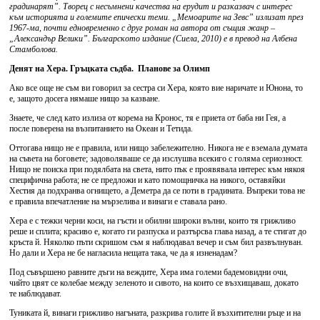
градинарят”. Творец с несъмнени качества на ерудит и разказвач с интерес
към историята и големите епически теми. „Мемоарите на Зевс” излизат през
1967-ма, почти едновременно с друг
роман на автора от същия жанр –
„Александър Велики”. Българското издание (Сиела, 2010) е в превод на Албена
Стамболова.
Денят на Хера. Гръцката съдба. Планове за Олимп
Ако все още не съм ви говорил за сестра си Хера, която вие наричате и Юнона, то
е, защото досега нямаше нищо за казване.
Знаете, че след като излиза от корема на Кронос, тя е приета от баба ни Гея, а
после поверена на възпитанието на Океан и Тетида.
Оттогава нищо не е правила, или нищо забележително. Никога не е вземала думата
на съвета на боговете; задоволяваше се да изслушва всекиго с голяма сериозност.
Нищо не поиска при подялбата на света, нито пък е проявявала интерес към някоя
специфична работа; не се предложи и като помощничка на никого, оставяйки
Хестия да подхранва огнището, а Деметра да се поти в градината. Въпреки това не
е правила впечатление на мързелива и винаги е ставала рано.
Хера е с тежки черни коси, на гъсти и обилни широки вълни, които тя грижливо
реше и сплита; красиво е, когато ги разпуска и разтърсва глава назад, а те стигат до
кръста й. Няколко пъти скришом съм я наблюдавал вечер и съм бил развълнуван.
Но дали и Хера не бе нагласила нещата така, че да я изненадам?
Под съвършено равните дъги на веждите, Хера има големи бадемовидни очи,
чийто цвят се колебае между зеленото и сивото, на които се възхищаваш, докато
те наблюдават.
Туниката й, винаги грижливо нагъната, разкрива голите й възхитителни ръце и на