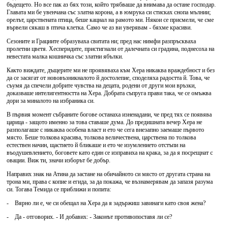
бъдещето. Но все пак аз бях този, който трябваше да внимава да остане господар.
Главата ми бе увенчана със златна корона, а в юмрука си стисках снопа мълнии;
орелът, царствената птица, беше кацнал на рамото ми. Някои се присмели, че сме
вървели сякаш в птича клетка. Само че аз ви уверявам - бяхме красиви.
Сезоните и Грациите образуваха свитата ни; пред нас нимфи разпръскваха
пролетни цветя. Хесперидите, пристигнали от далечната си градина, поднесоха на
невестата малка кошничка със златни ябълки.
Както виждате, дъщерите ми не проявяваха към Хера никаква враждебност и без
да се засягат от нововъзникналото й достолепие, споделяха радостта й. Това, че
съумя да спечели добрите чувства на децата, родени от други мои връзки,
доказваше интелигентността на Хера. Добрата съпруга прави така, че се омъжва
дори за миналото на избраника си.
В първия момент събраните богове останаха изненадани, че пред тях се появява
царица - защото именно за това ставаше дума. До предишната вечер Хера не
разполагаше с никаква особена власт и ето че сега внезапно заемаше първото
място. Беше толкова красива, толкова величествена, царствена по толкова
естествен начин, щастието й бликаше и ето че изумлението отстъпи на
въодушевлението, боговете като един се изправиха на крака, за да я посрещнат с
овации. Виж ти, значи изборът бе добър.
Направих знак на Атина да застане на обичайното си място от другата страна на
трона ми, права с копие и егида, за да покажа, че възнамерявам да запазя разума
си. Тогава Темида се приближи и попита:
- Вярно ли е, че си обещал на Хера да я задържиш завинаги като своя жена?
- Да - отговорих. - И добавих: - Законът противопоставя ли се?