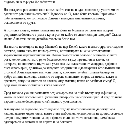
видимо, че в сърцето й е забит трън.
Но откъде се разнасяше този вопъл, който стигна в един момент до ушите ми от
далечните равнини на спомена? Надвесих се. О, това беше клетата Евринома с
рибята опашка, която гледаше Олимп и виждаше напразните си мечти,
осъществени от друга.
А този лек силует, който изпъкваше на фона на билата и се плъзгаше покрай
редиците на боговете в ръка е крив рог, от който се сипят хиляди плодове? Скъпа
малка Амалтея, вечна девойко, ти също беше там.
На земята потомците на цар Мелисей, на цар Келей, както и много други от царско
потекло, които вземаха пример от тях, организираха в наша чест огромни и
тържествени жертвоприношения. Колко само тлъсти волове с обкичени с листа
рога, колко овни с гъсто руно бяха посечени върху пречистения камък на
олтарите; шишовете се въртяха и уханията им, олекотени от мащерка, дафинов
лист и розмарин, долитаха да зарадват ноздрите ни и да нахранят безплътните ни
стомаси! Ами жарените златисти пилета, крехките гълъби, топлите баници от
добре смляна пшеница, запасите от сирена с пикантен мирис за зимата, както и
пресните, току-що излезли от калъпа, още млечни, които се разбиват с мед! О,
деца мои, какво изобилие и каква сочност!
Сред толкова ухания разпознах веднага аромата на риба върху жар и финокио,
който ни беше посветен от Щастливия рибар, сам на морския бряг. И сред толкова
дарове този не беше приет с най-малкото удоволствие.
Ала шумът от пировете, който идваше отдолу, почти започваше да заглушава
нашия; защото медовината, която става амброзия, когато достигне до нас, се лееше
щедро в първите глинени чаши; а фините сили, които тя отключва, замайваха
едновременно главите и на хората и на боговете.