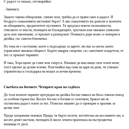
С радост се оковах, отговаряйки:
- Завинаги.
Защото такова обвързване, синове мои, трябва да се прави само в радост. И
бездруго съжаленията настъпват бързо! А ако съжалението ви докосне в момента
на обещанието, предпочетете пустинята. Тя предлага повече възможности,
отколкото се мисли; пътищата на блуждаещите, тръгнали към някакво уникално
дело или завоевание, се връзват и развързват. Понякога дори може се повърви в
двойка, със самота-близначка.
Но това не е състояние, което е подходящо за царете, ни пък за онези, които
управляват някаква общност. Бъдете нащрек смъртни, със самотните владетели; от
тях се пръкват тираните.
И така, Хера щеше да стане моя съпруга. Нямаше да има нищо свое освен мене,
тоест щяхме да делим всичко. Властвайки над съня на царя на деня, тя ставаше
управителка и господарка на нощта за вечни времена.
Сватбата на боговете. Четирите края на съдбата
До този момент първите прегръдки на двойка богове никога на бяха ставали повод
за особени тържества. Когато богове и богини се съчетават, бракът им не
съставлява радост освен за тях. Пожелах нашият да се превърне в празник за
целия свят.
Преди зазоряване повиках Ирида; тя бързо полетя, вестителка на посланието ми, и
когато денят настъпи, пътищата й около земята приличаха на пъстроцветна
кошница от дъги.