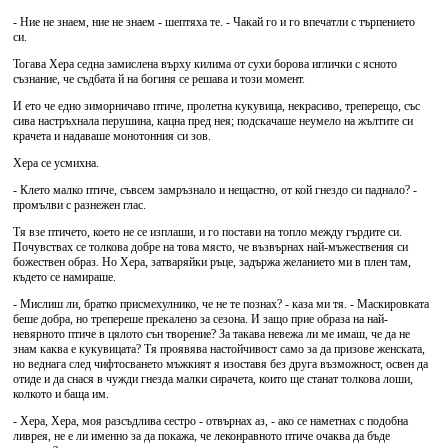
- Ние не знаем, ние не знаем - шептяха те. - Чакай го и го впечатли с търпението
си.
Тогава Хера седна замислена върху килима от сухи борова иглички с ясното
съзнание, че съдбата й на богиня се решава и този момент.
И ето че едно зиморничаво птиче, пролетна кукувица, некрасиво, треперещо, със
сива настръхнала перушина, кацна пред нея; подскачаше неумело на жълтите си
крачета и надаваше монотонния си зов.
Хера се усмихна.
- Клето малко птиче, съвсем замръзнало и нещастно, от кой гнездо си паднало? -
промълви с разнежен глас.
Тя взе птичето, което не се изплаши, и го постави на топло между гърдите си.
Почувствах се толкова добре на това място, че възвърнах най-мъжествения си
божествен образ. Но Хера, затваряйки ръце, задържа желанието ми в плен там,
където се намираше.
- Мислиш ли, братко присмехулнико, че не те познах? - каза ми тя. - Маскировката
беше добра, но трепереше прекалено за сезона. И защо прие образа на най-
невярното птиче в цялото сън творение? За такава невежа ли ме имаш, че да не
знам каква е кукувицата? Тя проявява настойчивост само за да призове женската,
но веднага след чифтосването мъжкият я изоставя без друга възможност, освен да
отиде и да снася в чужди гнезда малки сирачета, които ще станат толкова лоши,
колкото и баща им.
- Хера, Хера, моя разсъдлива сестро - отвърнах аз, - ако се наметнах с подобна
ливрея, не е ли именно за да покажа, че леконравното птиче очаква да бъде