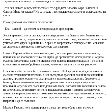
хармонични вълни се спуска около доста широкия и тежък таз.
Този ден, когато се връщах посрамен от Афродита, заварих Хера на прага на
Олимп. Мене ли чакаше? Не се издаде и изглеждаше погълната от съзерцанието на
света.
Имах нужда от компания и развлечение.
- Ела - казах й, - да слезем да се поразходим сред хората.
Хера вървеше с моята стъпка; това е съществено. Не беше от тези богини, които
ситнят, озъртат се, спират, принуждават ви да забавяте ход, защото се задъхват или
увисват като упрек на ръката ви. Хера и аз напредвахме едновременно, можехме
да оглеждаме околността и можехме да разговаряме.
Някога Гърция не беше това, което е днес; няколко разлома и по-точно онези,
причинени от злосторните гиганти, щяха, да променят на места релефа й. Хората
също не бяха такива, каквито станаха след толкова преживени драми и усилия и
вследствие на многобройните дарове, които аз и децата ми им направихме.
Гръцката съдба все още бе в самото си начало. Но Гърция вече представляваше
смесица от нежност и патетика, в нея съседстват трагични планини със спокойни
долини, противопоставят се сухи ридове и зеленеещи котловини, бреговете са
безподобно и неизменно начупени, водата и земята навсякъде взаимно се
проникват, агресивната скала и подвижното море, постоянните колебания в силата
на светлината, хоризонтът, който не представлява ясна и видима разделителна
линия, а е поредица от все по-замъглени хоризонти като подстъпите на съзнанието,
всичко това съставлява тази страна, за да могат хората в нея да се познаят, да се
изградят и да се възвисят.
Малка е Гърция; но и вашата ръка е малка при това обаче в нея всичко е