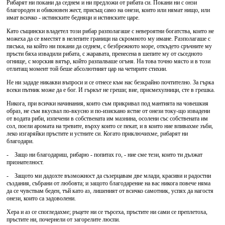
Рибарят ни покани да седнем и ни предложи от рибата си. Покани ни с онзи
благороден и обикновен жест, присъщ само на онези, които или нямат нищо, или
имат всичко - истинските бедняци и истинските царе.
Като същински владетел този рибар разполагаше с невероятни богатства, които не
можеха да се вместят в нелепите граници на скромното му имане. Разполагаше с
пясъка, на който ни покани да седнем, с безбрежното море, откъдето сръчните му
пръсти бяха извадили рибата, с жаравата, пренесена в шепите му от сьседното
огнище, с морския вятър, който разпалваше огъня. На това точно място и в този
отлитащ момент той беше абсолютният цар на четирите стихии.
Не ни зададе никакви въпроси и се отнесе към нас безкрайно почтително. За гърка
всеки пътник може да е бог. И гъркът не греши; вие, присмехулници, сте в грешка.
Никога, при всички начинания, които съм прикривал под мантията на човешкия
образ, не съм вкусвал по-вкусно и по-изискано ястие от онези току-що извадени
от водата риби, изпечени в собствената им мазнина, осолени със собствената им
сол, поели аромата на тревите, върху които се пекат, и в които ние впивахме зъби,
леко изгаряйки пръстите и устните си. Когато приключихме, рибарят ни
благодари.
- Защо ни благодариш, рибарю - попитах го, - ние сме тези, които ти дължат
признателност.
- Защото ми дадохте възможност да съзерцавам две млади, красиви и радостни
създания, събрани от любовта; и защото благодарение на вас никога повече няма
да се чувствам беден, тъй като аз, лишеният от всичко самотник, успях да нагостя
онези, които са задоволени.
Хера и аз се спогледахме; ръцете ни се търсеха, пръстите ни сами се преплетоха,
пръстите ни, почернели от загорелите люспи.