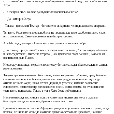
- В тази област твоята воля да се обвържеш е законът. След това се обърна към
Хера:
- Обещала ли си на Зевс да бъдеш завинаги негова жена?
- Да - отвърна Хера.
- Тогава - продължи Темида - боговете са свидетели, че ви двамата сте свързани.
Тя, която беше моята втора любима, не проявяваше нито одобрение, нито укор,
нито съжаление. Само удостоверяваш безпристрастно.
Ала Метида, Деметра и Памет не се контролираха толкова добре.
„Бях твърде предпазлива”, сякаш се укоряваше първата. „Аз пък твърде обновена
и непосредствена”, мислеше втората. „Бях прекалено стара за него”, казваше си
нежната ми леля Памет.
И още други погледи се разменяха между богините, издавайки съжаление, завист,
разочарование.
Защото при това взаимно обвързване, което, направено публично, придобиваше
силата на закон, всяка богиня, опитала се занапред да ме привлече, щеше да
отнема нещо на Хера; никоя от тях, дори и да успееше, нямаше да избегне
същинското, висшестоящо положение на онази, която отнема, по отношение на
тази, която притежава. Тъкмо в това Хера беше победителка.
Нека онези сред вас, синове мои, за които тази институция не се е оказала
благоприятна, да ми простят; бракът е измислен от нас.
Цялата обсипана със звезди, Афродита раздаваше усмивки па всички страни, за да
покаже, че нищо не може да й отнеме превъзходството на красотата, но беше