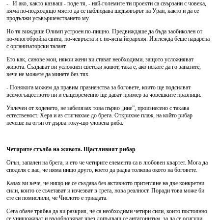
- И ако, както казваш - поде тя, - най-големите ти проекти са свързани с човека,
няма по-подходящо място да се наблюдава шедьовърът на Уран, както и да се
продължи усъвършенстването му.
Но тя виждаше Олимп устроен по-пищно. Предвиждаше да бъда заобиколен от
по-многобройна свита, по-чевръста и с по-ясна йерархия. Изглежда беше надарена
с организаторски талант.
Ето как, синове мои, някои жени ви стават необходими, защото усложняват
живота. Създават ви усложнен светски живот, така е, ако искате да го запазите,
вече не можете да минете без тях.
- Понякога можем да правим празненства за боговете, които ще подсилват
всемогъществото ни и същевременно ще дават пример за човешките празници.
Увлечен от ходенето, не забелязах това първо „ние”, произнесено с такава
естественост. Хера и аз стигнахме до брега. Открихме плаж, на който рибар
печеше на огън от дърва току-що уловена риба.
Четирите стълба на живота. Щастливият рибар
Огън, запален на брега, и ето че четирите елемента са в любовен квартет. Мога да
споделя с вас, че няма нищо друго, което да радва толкова окото на боговете.
Казах ви вече, че нищо не се създава без активното притегляне на две конкретни
сили, които се съчетават и изчезват в трета, нова реалност. Поради това може би
сте си помислили, че Числото е триадата.
Сега обаче трябва да ви разкрия, че са необходими четири сили, които постоянно
се унищожават и възобновяват чрез допълващ се антагонизъм, за да се осигури