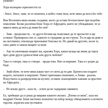
уловено?
Хера възвърна сериозността си.
- Зевсе, Зевсе, зная, че от момента, в който стана твоя, вече няма да мога без тебе.
Във Вселената няма мъжко създание, което да остане безчувствено при подобно
изявление. Колко различна беше Хера от Афродита, която ме убеждаваше, че аз
никога няма да мога да мина без нея!
- Зная - продължи тя, - че други богини ще пожелават да те прелъстят и ще
успяват. Примирила съм се, каквото и страдание да ми струва. Ти си цар на деня и
на светлината; отвсякъде призовават блясъка ти. Но давай на другите, моля те,
само дните и запази нощите за мене.
- Ако ти увенчаваш нощите ми, красива Хера, каква нужда ще имам да търся
през деня други удоволствия или други любови?
Така се говори, така се говори... преди това. Ние си вярваме. Така и е редно да
бъде.
- Знай обаче, че вече няма каква част от света да ти дам. Братята ми владеят
морето, металите и мъртвите. Памет притежава спомените, а Атина - разума.
Изкуствата са разпределени на музите; оставих скъпоценните камъни за пръстите
на Афродита...
- Не искам друго - каза тя, - освен да ме задържиш завинаги.
Ех, трябваше да се реша да направя каквото желаех. „Вземи си жена”, каза ми
мъдрият Океан. Беше настъпил моментът на избор между обвързването и вечното
търсене, веригата или пустинята.