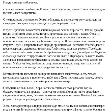
Ирида казваше на боговете:
- Зевс ви кани на сватбата си. Имаше Съвет за властта; имаше Съвет за глада; днес
ще има Съвет за щастието.
С леки ветрове отклоних от Олимп облаците, за да могат от долу хората да ни
съзерцават; наредих втори трон да се издигне редом с моя.
В дълги процесии божествата заприиждаха от всички хоризонти. Фавни, дриади,
наяди, излезли от реки, езера и гори, пристигаха със скокове и танци. Океан и
красивата Тетида се носеха спокойни и усмихнати и всеки миг към тях се
присъединяваше някое от неизброимите им деца. Изникнали също така от морето,
старият Нерей и очарователната Дорида приближаваха, следвани от седемдесет и
шестте нереиди; седемдесет и седмата, Амфитюта, вървеше редом с Посейдон,
който имаше собствена свита от безбройни морски духове. Дори брат ми Хадес се
съгласи да възлезе от царството на подземния свят; а Персефона, за която тъкмо
започваше годишното пребиваване на земята, насочваше стъпките на слепия си
съпруг. Майка ни Рея, разбира се, също присъстваше; но защо и в този случай
продължаваше упорито да носи траурните си накити?
Когато боговете изпълниха обширния планински амфитеатьр, а слънчевата
колесница се издигна в пролетното небе, ние с Хера пристъпихме напред, докато
музите сляха гласовете си в най-прочувствения концерт.
Обгърната от бели воали, Хера носеше в едната си ръка розовия нар на
бракосъчетанието, а в другата - скиптър от слонова Кост, на чийто връх беше
кацнала кукувица, знак, че лекомисленото птиче е опитомено. Паунът й вървеше
редом с нея, разперил горделиво опашката си.
Хера, доста резервирана и дори скромна до момента, имаше толкова високомерен
вид, а в очите й така силно блестеше светлината на триумфа, че изпитах боязън за