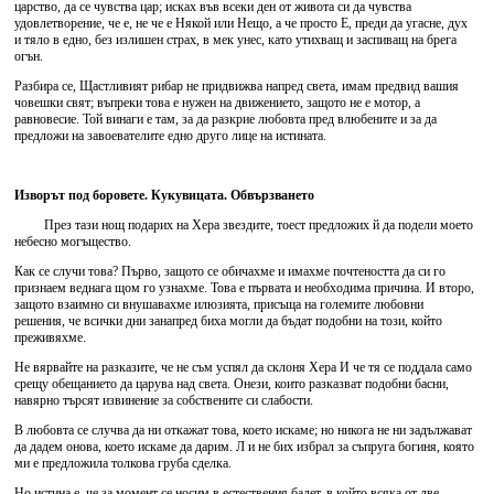
царство, да се чувства цар; исках във всеки ден от живота си да чувства
удовлетворение, че е, не че е Някой или Нещо, а че просто Е, преди да угасне, дух
и тяло в едно, без излишен страх, в мек унес, като утихващ и заспиващ на брега
огън.
Разбира се, Щастливият рибар не придвижва напред света, имам предвид вашия
човешки свят; въпреки това е нужен на движението, защото не е мотор, а
равновесие. Той винаги е там, за да разкрие любовта пред влюбените и за да
предложи на завоевателите едно друго лице на истината.
Изворът под боровете. Кукувицата. Обвързването
През тази нощ подарих на Хера звездите, тоест предложих й да подели моето
небесно могъщество.
Как се случи това? Първо, защото се обичахме и имахме почтеността да си го
признаем веднага щом го узнахме. Това е първата и необходима причина. И второ,
защото взаимно си внушавахме илюзията, присъща на големите любовни
решения, че всички дни занапред биха могли да бъдат подобни на този, който
преживяхме.
Не вярвайте на разказите, че не съм успял да склоня Хера И че тя се поддала само
срещу обещанието да царува над света. Онези, които разказват подобни басни,
навярно търсят извинение за собствените си слабости.
В любовта се случва да ни откажат това, което искаме; но никога не ни задължават
да дадем онова, което искаме да дарим. Л и не бих избрал за съпруга богиня, която
ми е предложила толкова груба сделка.
Но истина е, че за момент се носим в естествения балет, в който всяка от две