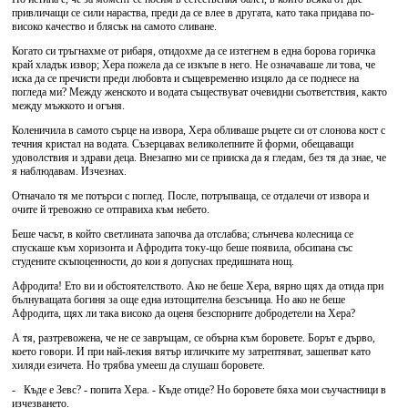
привличащи се сили нараства, преди да се влее в другата, като така придава по-
високо качество и блясък на самото сливане.
Когато си тръгнахме от рибаря, отидохме да се изтегнем в една борова горичка
край хладък извор; Хера пожела да се изкъпе в него. Не означаваше ли това, че
иска да се пречисти преди любовта и същевременно изцяло да се поднесе на
погледа ми? Между женското и водата съществуват очевидни съответствия, както
между мъжкото и огъня.
Коленичила в самото сърце на извора, Хера обливаше ръцете си от слонова кост с
течния кристал на водата. Съзерцавах великолепните й форми, обещаващи
удоволствия и здрави деца. Внезапно ми се прииска да я гледам, без тя да знае, че
я наблюдавам. Изчезнах.
Отначало тя ме потърси с поглед. После, потръпваща, се отдалечи от извора и
очите й тревожно се отправиха към небето.
Беше часът, в който светлината започва да отслабва; слънчева колесница се
спускаше към хоризонта и Афродита току-що беше появила, обсипана със
студените скъпоценности, до кои я допуснах предишната нощ.
Афродита! Ето ви и обстоятелството. Ако не беше Хера, вярно щях да отида при
бълнуващата богиня за още една изтощителна безсъница. Но ако не беше
Афродита, щях ли така високо да оценя безспорните добродетели на Хера?
А тя, разтревожена, че не се завръщам, се обърна към боровете. Борът е дърво,
което говори. И при най-лекия вятър игличките му затрептяват, зашепват като
хиляди езичета. Но трябва умееш да слушаш боровете.
- Къде е Зевс? - попита Хера. - Къде отиде? Но боровете бяха мои съучастници в
изчезването.