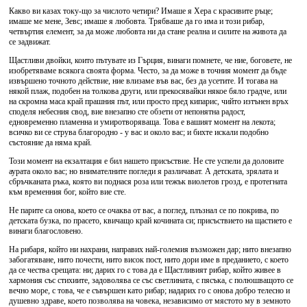
Какво ви казах току-що за числото четири? Имаше я Хера с красивите ръце;
имаше ме мене, Зевс; имаше я любовта. Трябваше да го има и този рибар,
четвъртия елемент, за да може любовта ни да стане реална и силите на живота да
се задвижат.
Щастливи двойки, които пътувате из Гърция, винаги помнете, че ние, боговете, не
изобретяваме всякога своята форма. Често, за да може в точния момент да бъде
извършено точното действие, ние влизаме във вас, без да усетите. И тогава на
някой плаж, подобен на толкова други, или прекосявайки някое бяло градче, или
на скромна маса край прашния път, или просто пред кипарис, чийто изтънен връх
споделя небесния свод, вие внезапно сте обзети от непонятна радост,
едновременно пламенна и умиротворяваща. Това е вашият момент на лекота;
всичко ви се струва благородно - у вас и около вас; и бихте искали подобно
състояние да няма край.
Този момент на екзалтация е бил нашето присъствие. Не сте успели да доловите
аурата около вас; но внимателните погледи я различават. А детската, зрялата и
сбръчканата ръка, която ви поднася роза или тежък виолетов грозд, е протегната
към временния бог, който вие сте.
Не парите са онова, което се очаква от вас, а поглед, плъзнал се по покрива, по
детската бузка, по прасето, квичащо край кочината си; присъствието на щастието е
винаги благословено.
На рибаря, който ни нахрани, направих най-големия възможен дар; нито внезапно
забогатяване, нито почести, нито висок пост, нито дори име в преданието, с което
да се чества срещата: ни; дарих го с това да е Щастливият рибар, който живее в
хармония със стихиите, задоволява се със светлината, с пясъка, с полюшващото се
вечно море, с това, че е съвършен като рибар; надарих го с онова добро телесно и
душевно здраве, което позволява на човека, независимо от мястото му в земното