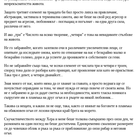
непрекъснатостта живота.
Защото третият елемент на триадата би бил просто липса на привличане,
абстракция, застинала в терминална самота, ако не беше на свой ред агресор и
предмет на агресия, любовникът - поглъщащ и погълнат - на една друга сила,
различна от него.
И ако „три” е Числото на всяко творение, „четири" е това на невидимите стълбове
на живота.
Не го забравяйте, когато залепили очи в различните увеличителни лещи, се
опитвате да изследвате онова, което по отношение на вас е безкрайно малко и
безкрайно голямо, дори и да успеете да проникнете в собствените си гени.
Но не забравяйте също така, че всеки елемент от числата три и четири е троен,
според това дали се разбира като принцип, кат проявление или като не-присъствие.
Така три е девет, а четири дванайсет...
Зная много от вас, които няма да се хванат за главата, а просто веднага ще се
почувстват оправдани за това, че имат нужда от нещо повече от своята жена. Но
не е забранено и да си дадат сметка за необходимостта, която тласка понякога
съпругите им в пламъка на друг огън и в ръцете на някой любовник...
Такива са нещата, и какви ли не още, така, както се явяват на боговете в пламъка
на обикновен огън от лозови пръчки край брега на морето.
Съучастничеството между Хера и мене беше толкова съвършено през онзи ден, че
размяната на един поглед ни беше достатъчна. Едновременно смалихме размерите
си до човешки облик и ръка за ръка се приближихме до онзи рибар и неговия
огън.