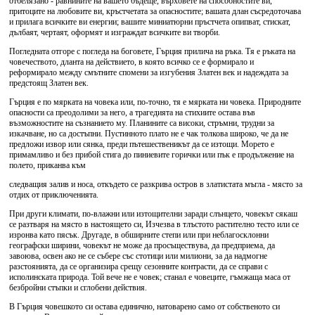
отбелязано - равнините на вашето бъдеще, върховете на способностите ви,
притоците на любовите ви, кръстчетата за опасностите; вашата длан съсредоточава
и прилага всичките ви енергии; вашите миниатюрни пръстчета опипват, стискат,
дълбаят, чертаят, оформят и изграждат всичките ви творби.
Погледната отгоре с погледа на боговете, Гърция прилича на ръка. Тя е ръката на
човечеството, дланта на действието, в която всичко се е формирало и
реформирало между смътните спомени за изгубения Златен век и надеждата за
предстоящ Златен век.
Гърция е по мярката на човека или, по-точно, тя е мярката ни човека. Природните
опасности са преодолими за него, а трагедията на стихиите остава във
възможностите на съзнанието му. Планините са високи, стръмни, трудни за
изкачване, но са достъпни. Пустинното плато не е чак толкова широко, че да не
предложи извор или сянка, преди пътешественикът да се изтощи. Морето е
примамливо и без прибой стига до пиниевите горички или пък е продължение на
полето, приканва към
следващия залив и носа, откъдето се разкрива остров в златистата мъгла - място за
отдих от приключенията.
При други климати, по-влажни или изтощителни заради слънцето, човекът сякаш
се разтваря на място в настоящето си, Изчезва в тлъстото растително тесто или се
изронва като пясък. Другаде, в обширните степи или при неблагосклонни
географски ширини, човекът не може да просъществува, да предприема, да
завоюва, освен ако не се събере със стотици или милиони, за да надмогне
разстоянията, да се организира срещу сезонните контрасти, да се справи с
исполинската природа. Той вече не е човек; станал е човеците, гъмжаща маса от
безбройни стъпки и сглобени действия.
В Гърция човешкото си остава единично, натоварено само от собственото си