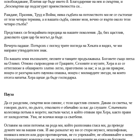
освобождаване, Илития ще бъде името й. Благодарение на нея и смъртни, и
„безсмъртни ще подсигурят приемствеността си...
Раждане, Празник, Труд и Война; нима съдбата на потомството ми не се състоеше
от тези четири термина, а и вашата съдба, синове мои, вечно се върти около тези
четири стълба?
Представях си безкрайната поредица на вашите поколения. Да, бях щастлив,
доколкото един цар би могъл да бъде.
Вечерта падаше. Потърсих с поглед трите погледа на Хеката и видях, че ми
направи утвърдителен знак.
По вашата земя възхвалите, песните и танците продължаваха. Боговете също пееха
на Олимп. Отново съпроводени от Грациите, Сезоните и музите, Хера и аз се
оттеглихме в обширното златно легло, приготвено за нас; и за да ни прикрие,
нощта се разгърна като паунова опашка, нощта с милиардите звезди, на които
отсега нататък Хера щеше да бъде господарка.
Пауза
Да се разделим, смъртни мои синове, с този щастлив спомен. Давам си сметка, че
говорих дълго, по-дълго, отколкото е обичайно за вас да слушате. Слънчевата
колесница потъна в морето; настъпи часът, в който отивам при Хера, както правя
от хилядолетия. Уви, не всички нощи са сватбени.
Оставям на онзи потомък на рода ми, който разпознава гласа ми, да преведе
думите ми на вашия език. И ако разказът му ви се стори неумел, нешлифован,
понякога неясен или дори противоречив, не го упреквайте, не обвинявайте и мене.
Недоразвитият човешки език не притежава модулациите на езика на боговете.