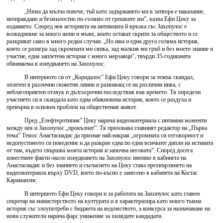
„Няма да мълча повече, тъй като задържането ми в затвора е наказание,
неоправдано и безмилостно по-голямо от грешките ми”, казва Ефи Цеку за
изданието. Според нея историята на интимната й връзка със Захопулос е
всекидневие за много жени и мъже, които остават скрити за обществото и се
разкриват само в много редки случаи. „Но има и една друга голяма история,
която се разигра зад скромната ми сянка, зад малкия ми гръб и без моето знание и
участие, една заплетена история с много мерзавци”, твърди 35-годишната
обвиняема в изнудването на Захопулос.
В интервюто си от „Коридалос” Ефи Цеку говори за тежък скандал,
оплетен в различни сюжетни линии и развиващ се на различни нива, с
неблагоприятен отзвук и дългосрочни последствия във времето. Тя определи
участието си в скандала като една обикновена история, която се раздуха и
превърна в основен проблем на обществения живот.
Пред „Елефтеротипия” Цеку нарича видеоматериала с интимни моменти
между нея и Захопулос „прокълнат”. Тя призовава главният редактор на „Първа
тема” Темос Анастасиадис да признае най-накрая „огромната си отговорност и
недопустимото си поведение и да разкрие една по една всичките дипли на истината
от там, където свършва моята история и започва неговата”. Според досега
известните факти около изнудването на Захопулос именно в кабинета на
Анастасиадис и без знанието и съгласието на Цеку става прехвърлянето на
видеоматериала върху DVD, което по-късно е занесено в кабинета на Костас
Караманлис.
В интервюто Ефи Цеку говори и за работата на Захопулос като главен
секретар на министерството на културата и я характеризира като много тъмна
история със злоупотреби с бюджета на ведомството, а конкурса за назначаване на
нови служители нарича фарс унижение за хилядите кандидати.