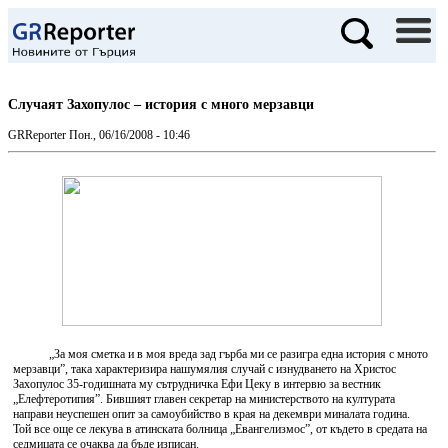
Случаят Захопулос – история с много мерзавци
GRReporter
Пон., 06/16/2008 - 10:46
„За моя сметка и в моя вреда зад гърба ми се разигра една история с мното
мерзавци”, така характеризира нашумялия случай с изнудването на Христос
Захопулос 35-годишната му сътрудничка Ефи Цеку в интервю за вестник
„Елефтеротипия”. Бившият главен секретар на министерството на културата
направи неуспешен опит за самоубийство в края на декември миналата година.
Той все още се лекува в атинската болница „Евангелизмос”, от където в средата на
седмицата се очаква да бъде изписан.