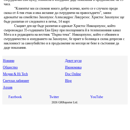
часа.
“Клиентът ми си спомня много добре всичко, което се е случило преди
скока от 4-тия етаж и има желание да сътрудничи на правосъдието”, заяви
адвокатът на семейство Захопулос Александрос Ликурезос. Христос Захопулос ще
бъде разпитан от следовател в петък, 14 март.
Същият ден ще бъде разпитан и адвокат Христос Никоцопулос, който
съпровождал 35-годишната Еви Цеку при посещенията й в телевизионния канал
Мега и в редакцията на вестник “Първа тема”. Никоцопулос, който е обвинен в
сътрудничество в изнудването на Захопулос, бе приет в болница в силна депресия с
наклонност за самоубийство и в продължение на месеци не беяе в състояние да
даде показания.
Новини
Девет музи
Общество
Икономика
Медии & Hi Tech
Doc Online
Светски лабиринт
Blog
Архив
Facebook
Twitter
YouTube
2026 GRReporter Ltd.