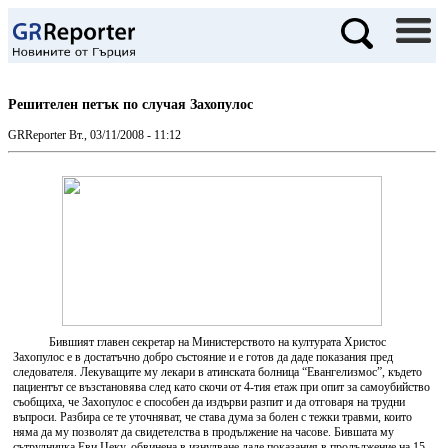
Решителен петък по случая Захопулос
GRReporter
Вт., 03/11/2008 - 11:12
Бившият главен секретар на Министерството на културата Христос
Захопулос е в достатъчно добро състояние и е готов да даде показания пред
следователя. Лекуващите му лекари в атинската болница “Евангелизмос”, където
пациентът се възстановява след като скочи от 4-тия етаж при опит за самоубийство
съобщиха, че Захопулос е способен да издърви разпит и да отговаря на трудни
въпроси. Разбира се те уточняват, че става дума за болен с тежки травми, които
няма да му позволят да свидетелства в продължение на часове. Бившата му
сътрудничка Еви Цеку, обвинена в изнудване даде показания в продължение на 15